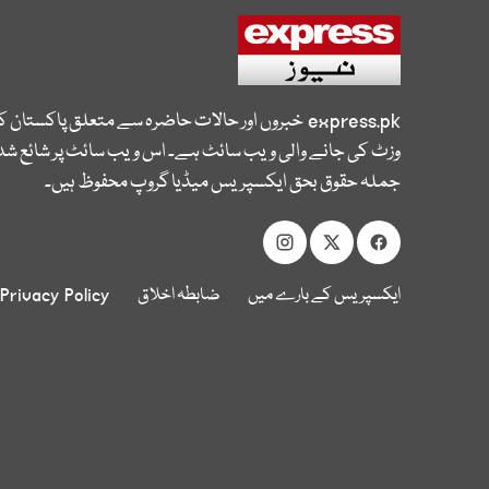
express.pk
خبروں اور حالات حاضرہ سے متعلق پاکستان 
وزٹ کی جانے والی ویب سائٹ ہے۔ اس ویب سائٹ پر شائع شدہ
جملہ حقوق بحق ایکسپریس میڈیا گروپ محفوظ ہیں۔
ایکسپریس کے بارے میں
ضابطہ اخلاق
Privacy Policy