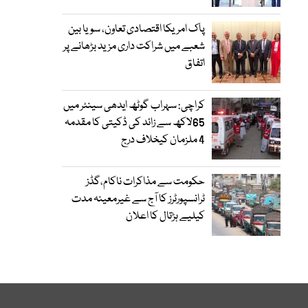
پاک امریکا اقتصادی تعاون، سویا بین
شعبے میں شراکت داری مزید بڑھانے پر
اتفاق
کراچی: سہراب گوٹھ ایدھی سینٹر میں
65لاکھ سے زائد کی ڈکیتی کا مقدمہ
4 ملزمان کیخلاف درج
حکومت سے مذاکرات ناکام،گڈز
ٹرانسپورٹرز کا آج سے غیرمعینہ مدت
کیلیے ہڑتال کا اعلان