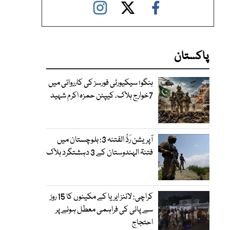
پاکستان
ہنگو؛ سیکیورٹی فورسز کی کارروائی میں
7خوارج ہلاک، کیپٹن حمزہ اکرم شہید
آپریشن رَدُّ الفتنہ 3: بلوچستان میں
فتنۃ الہندوستان کے 3 دہشتگرد ہلاک
کراچی: لائنز ایریا کے مکینوں کا 15 روز
سے پانی کی فراہمی معطل ہونے پر
احتجاج