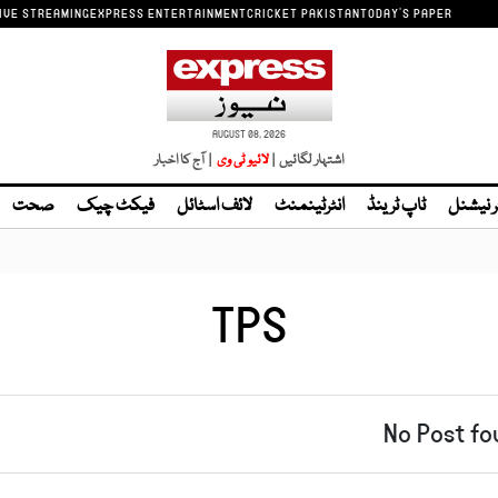
IVE STREAMING
EXPRESS ENTERTAINMENT
CRICKET PAKISTAN
TODAY'S PAPER
AUGUST 08, 2026
اشتہار لگائیں |
| آج کا اخبار
ر نیشنل
ٹاپ ٹرینڈ
انٹرٹینمنٹ
لائف اسٹائل
فیکٹ چیک
صحت
TPS
No Post fo