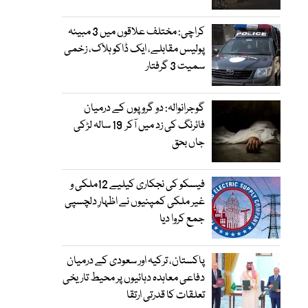
کراچی: مختلف علاقوں میں 3 مبینہ
پولیس مقابلے، ایک ڈاکو ہلاک، زخمی
سمیت 3 گرفتار
گوجرانوالہ: دو گروپوں کے درمیان
فائرنگ کی زد میں آکر 19 سالہ لڑکی
جاں بحق
فیسکو کی نجکاری کیلیے 12ملکی و
غیر ملکی کمپنیوں نے اظہارِ دلچسپی
جمع کروا دیا
پاکستان، ترکیہ اور سعودی کے درمیان
دفاعی معاہدہ دہائیوں پر محیط تاریخی
تعلقات کا قدرتی ارتقا