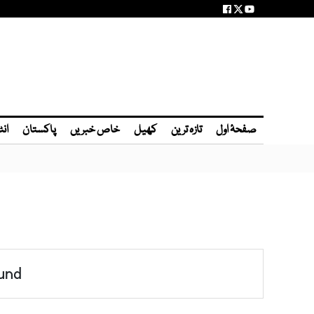
صفحۂ اول
تازہ ترین
کھیل
خاص خبریں
پاکستان
انٹ
und