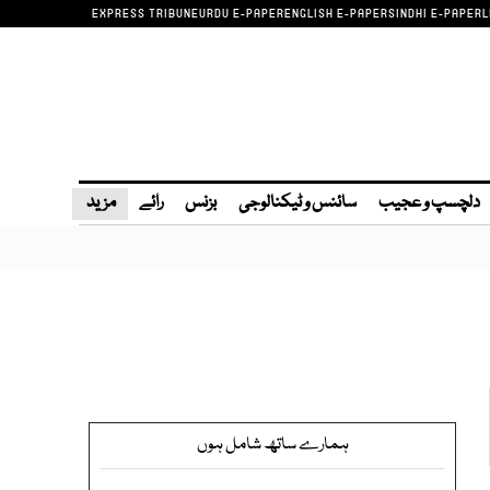
EXPRESS TRIBUNE
URDU E-PAPER
ENGLISH E-PAPER
SINDHI E-PAPER
L
دلچسپ و عجیب
سائنس و ٹیکنالوجی
بزنس
رائے
مزید
ہمارے ساتھ شامل ہوں