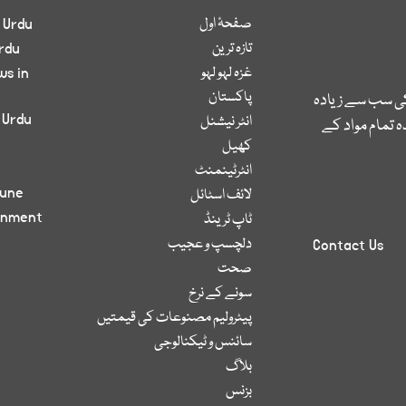
صفحۂ اول
 Urdu
تازہ ترین
rdu
غزہ لہو لہو
ws in
پاکستان
کی سب سے زیادہ
 Urdu
انٹر نیشنل
 تمام مواد کے
کھیل
انٹرٹینمنٹ
bune
لائف اسٹائل
inment
ٹاپ ٹرینڈ
دلچسپ و عجیب
Contact Us
صحت
سونے کے نرخ
پیٹرولیم مصنوعات کی قیمتیں
سائنس و ٹیکنالوجی
بلاگ
بزنس