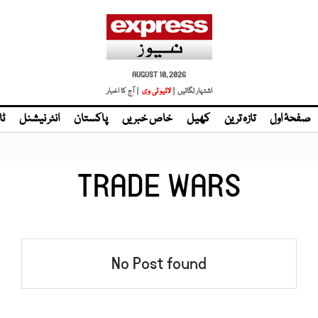
AUGUST 10, 2026
اشتہار لگائیں |
لائیو ٹی وی
| آج کا اخبار
صفحۂ اول
تازہ ترین
کھیل
خاص خبریں
پاکستان
انٹر نیشنل
ٹا
TRADE WARS
No Post found