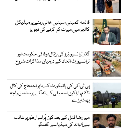
قائمہ کمیٹی: سیٹیں خالی رہنے پر میڈیکل
کالجز میں میرٹ کم کرنے کی تجویز
گڈز ٹرانسپورٹرز کی ہڑتال؛ وفاقی حکومت اور
ٹرانسپورٹ اتحاد کے درمیان مذاکرات شروع
پی ٹی آئی کی ہائیکورٹ کے باہر احتجاج کی کال
ناکام، اراکین اسمبلی کے نہ آنے پر سلمان راجہ
پھٹ پڑے
میر رضا قتل کے بعد کون پُراسرار طور پر غائب
ہے؟ والد کی میڈیا سے گفتگو