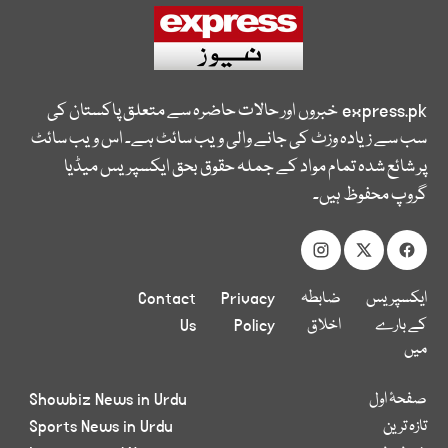
express.pk
خبروں اور حالات حاضرہ سے متعلق پاکستان کی
سب سے زیادہ وزٹ کی جانے والی ویب سائٹ ہے۔ اس ویب سائٹ
پر شائع شدہ تمام مواد کے جملہ حقوق بحق ایکسپریس میڈیا
گروپ محفوظ ہیں۔
ایکسپریس
ضابطہ
Privacy
Contact
کے بارے
اخلاق
Policy
Us
میں
صفحۂ اول
Showbiz News in Urdu
تازہ ترین
Sports News in Urdu