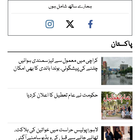
ہمارے ساتھ شامل ہوں
پاکستان
کراچی میں معمول سے تیز سمندی ہوائیں
چلنے کی پیشگوئی، بوندا باندی کا بھی امکان
حکومت نے عام تعطیل کا اعلان کردیا
لاہور؛ پولیس حراست میں خواتین کی ہلاکت،
تھانے جانے سے قبل کی ویڈیو سامنے آگئی