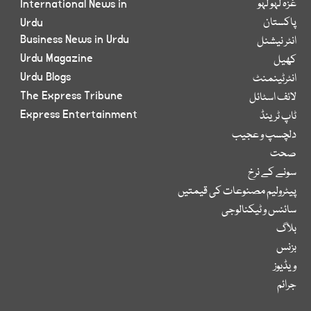
غزہ لہو لہو
International News in
پاکستان
Urdu
Business News in Urdu
انٹر نیشنل
Urdu Magazine
کھیل
Urdu Blogs
انٹرٹینمنٹ
The Express Tribune
لائف اسٹائل
Express Entertainment
ٹاپ ٹرینڈ
دلچسپ و عجیب
صحت
سونے کے نرخ
پیٹرولیم مصنوعات کی قیمتیں
سائنس و ٹیکنالوجی
بلاگ
بزنس
ویڈیوز
جرائم