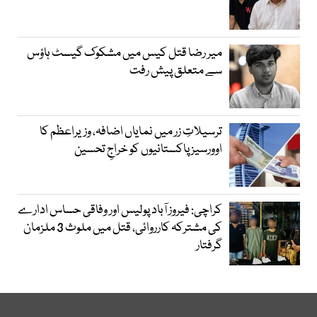
میر رضا قتل کیس میں مشکوک گیسٹ ہاؤس
سے متعلق پیش رفت
ترسیلاتِ زر میں نمایاں اضافہ، وزیراعظم کا
اوورسیز پاکستانیوں کو خراجِ تحسین
کراچی: فیروز آباد پولیس اور وفاقی حساس ادارے
کی مشترکہ کارروائی، قتل میں ملوث 3 ملزمان
گرفتار