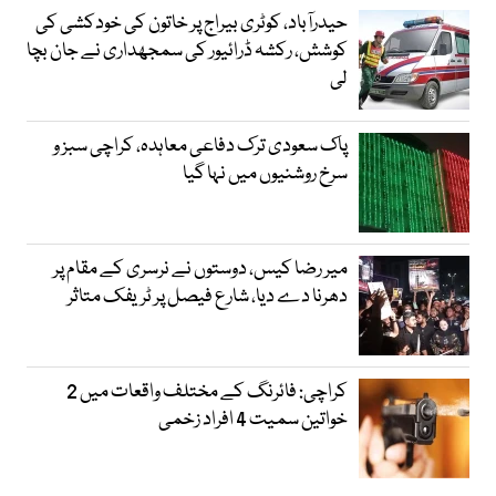
حیدرآباد، کوٹری بیراج پر خاتون کی خودکشی کی
کوشش، رکشہ ڈرائیور کی سمجھداری نے جان بچا
لی
پاک سعودی ترک دفاعی معاہدہ، کراچی سبز و
سرخ روشنیوں میں نہا گیا
میر رضا کیس، دوستوں نے نرسری کے مقام پر
دھرنا دے دیا، شارع فیصل پر ٹریفک متاثر
کراچی: فائرنگ کے مختلف واقعات میں 2
خواتین سمیت 4 افراد زخمی