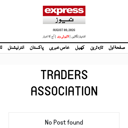
AUGUST 09, 2026
اشتہار لگائیں |
لائیو ٹی وی
| آج کا اخبار
صفحۂ اول
تازہ ترین
کھیل
خاص خبریں
پاکستان
انٹر نیشنل
ٹا
TRADERS
ASSOCIATION
No Post found