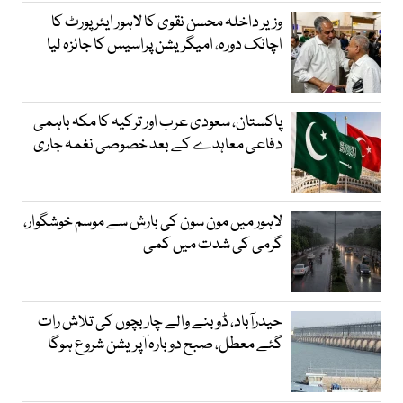
وزیر داخلہ محسن نقوی کا لاہور ایئر پورٹ کا
اچانک دورہ، امیگریشن پراسیس کا جائزہ لیا
پاکستان، سعودی عرب اور ترکیہ کا مکہ باہمی
دفاعی معاہدے کے بعد خصوصی نغمہ جاری
لاہور میں مون سون کی بارش سے موسم خوشگوار،
گرمی کی شدت میں کمی
حیدرآباد، ڈوبنے والے چار بچوں کی تلاش رات
گئے معطل، صبح دوبارہ آپریشن شروع ہوگا