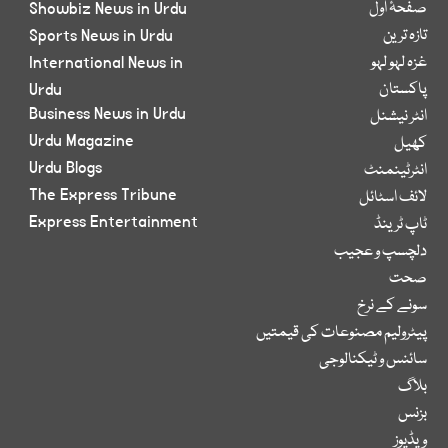
صفحۂ اول
Showbiz News in Urdu
تازہ ترین
Sports News in Urdu
غزہ لہو لہو
International News in
پاکستان
Urdu
Business News in Urdu
انٹر نیشنل
Urdu Magazine
کھیل
Urdu Blogs
انٹرٹینمنٹ
The Express Tribune
لائف اسٹائل
Express Entertainment
ٹاپ ٹرینڈ
دلچسپ و عجیب
صحت
سونے کے نرخ
پیٹرولیم مصنوعات کی قیمتیں
سائنس و ٹیکنالوجی
بلاگ
بزنس
ویڈیوز