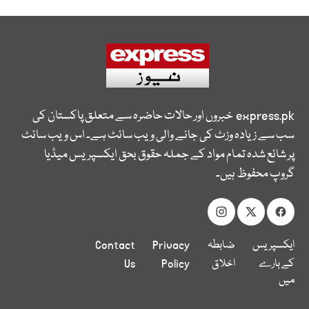
express.pk
خبروں اور حالات حاضرہ سے متعلق پاکستان کی
سب سے زیادہ وزٹ کی جانے والی ویب سائٹ ہے۔ اس ویب سائٹ
پر شائع شدہ تمام مواد کے جملہ حقوق بحق ایکسپریس میڈیا
گروپ محفوظ ہیں۔
ایکسپریس
ضابطہ
Privacy
Contact
کے بارے
اخلاق
Policy
Us
میں