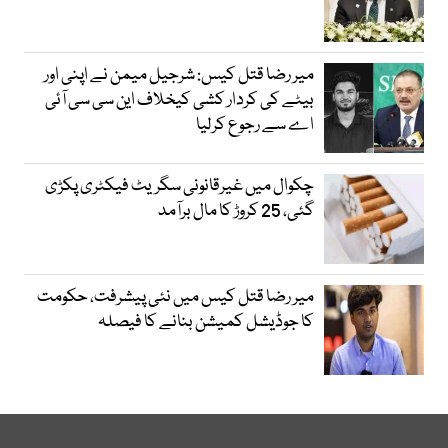
میر رضا قتل کیس: شرجیل میمن نے اپنی اور
بیٹے کی کردار کشی کیخلاف این سی سی آئی
اے سے رجوع کرلیا
چکوال میں غیرقانونی سگریٹ فیکٹری پکڑی
گئی، 25 کروڑ کا مال برآمد
میر رضا قتل کیس میں نئی پیشرفت، حکومت
کا جوڈیشل کمیشن بنانے کا فیصلہ