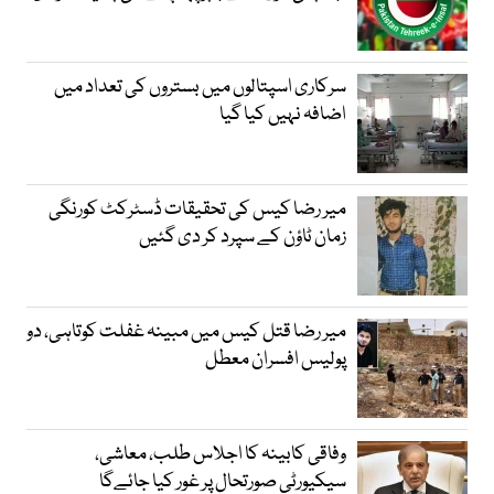
سرکاری اسپتالوں میں بستروں کی تعداد میں
اضافہ نہیں کیا گیا
میر رضا کیس کی تحقیقات ڈسٹرکٹ کورنگی
زمان ٹاؤن کے سپرد کر دی گئیں
میر رضا قتل کیس میں مبینہ غفلت کوتاہی، دو
پولیس افسران معطل
وفاقی کابینہ کا اجلاس طلب، معاشی،
سیکیورٹی صورتحال پر غور کیا جائےگا