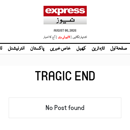
AUGUST 06, 2026
اشتہار لگائیں |
لائیو ٹی وی
| آج کا اخبار
صفحۂ اول
تازہ ترین
کھیل
خاص خبریں
پاکستان
انٹر نیشنل
ٹا
TRAGIC END
No Post found