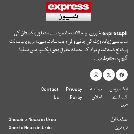
express.pk
خبروں اور حالات حاضرہ سے متعلق پاکستان کی
سب سے زیادہ وزٹ کی جانے والی ویب سائٹ ہے۔ اس ویب سائٹ
پر شائع شدہ تمام مواد کے جملہ حقوق بحق ایکسپریس میڈیا
گروپ محفوظ ہیں۔
ایکسپریس
ضابطہ
Privacy
Contact
کے بارے
اخلاق
Policy
Us
میں
صفحۂ اول
Showbiz News in Urdu
تازہ ترین
Sports News in Urdu