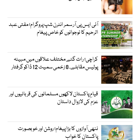
آئی ایس پی آر سمر انٹرن شپ پروگرام؛ مفتی عبد
الرحیم کا نوجوانوں کو خاص پیغام
کراچی؛ رات گئے مختلف علاقوں میں مبینہ
پولیس مقابلے، 8 زخمی سمیت 12 ڈاکو گرفتار
قیامِ پاکستان لاکھوں مسلمانوں کی قربانیوں اور
عزم کی لازوال داستان
ننھی آوازوں کا بڑا پیغام؛ روشن اور خوبصورت
پاکستان کا خواب