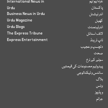
غزہ لہو لہو
International News in
پاکستان
Urdu
Business News in Urdu
انٹر نیشنل
Urdu Magazine
کھیل
Urdu Blogs
انٹرٹینمنٹ
The Express Tribune
لائف اسٹائل
Express Entertainment
ٹاپ ٹرینڈ
دلچسپ و عجیب
صحت
سونے کے نرخ
پیٹرولیم مصنوعات کی قیمتیں
سائنس و ٹیکنالوجی
بلاگ
بزنس
ویڈیوز
جرائم