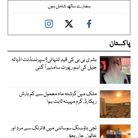
ہمارے ساتھ شامل ہوں
پاکستان
بشریٰ بی بی کی قیدِ تنہائی؟ سپرنٹنڈنٹ اڈیالہ
جیل کی اہم رپورٹ سامنے آ گئی
ملک میں گزشتہ ماہ معمول سے کم بارش
ریکارڈ، گرم مہینہ ثابت ہوا
نجی ہاؤسنگ سوسائٹی میں فائرنگ سے مرد اور
خاتون جاں بحق