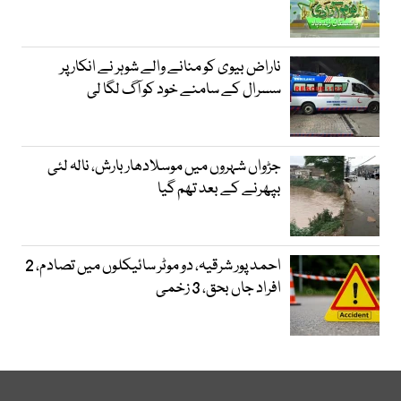
ناراض بیوی کو منانے والے شوہر نے انکار پر
سسرال کے سامنے خود کو آگ لگا لی
جڑواں شہروں میں موسلادھار بارش، نالہ لئی
بپھرنے کے بعد تھم گیا
احمد پور شرقیہ، دو موٹر سائیکلوں میں تصادم، 2
افراد جاں بحق، 3 زخمی