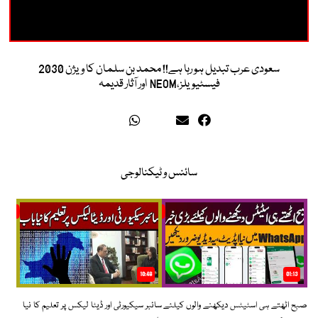
سعودی عرب تبدیل ہو رہا ہے!! محمد بن سلمان کا ویژن 2030
فیسٹیویلز،NEOM اور آثار قدیمہ
سائنس و ٹیکنالوجی
10:48
01:13
صبح اٹھتے ہی اسٹیٹس دیکھنے والوں کیلئے
سائبر سیکیورٹی اور ڈیٹا لیکس پر تعلیم کا نیا