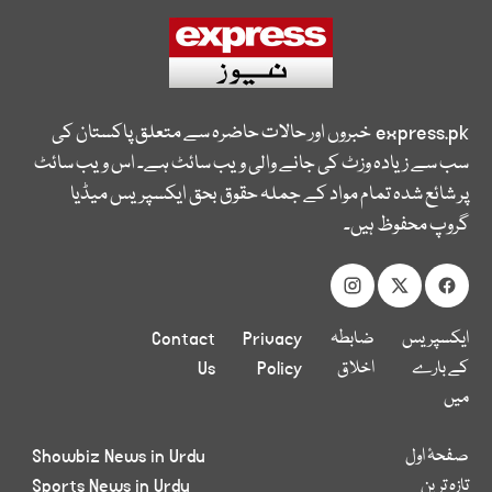
express.pk
خبروں اور حالات حاضرہ سے متعلق پاکستان کی
سب سے زیادہ وزٹ کی جانے والی ویب سائٹ ہے۔ اس ویب سائٹ
پر شائع شدہ تمام مواد کے جملہ حقوق بحق ایکسپریس میڈیا
گروپ محفوظ ہیں۔
ایکسپریس
ضابطہ
Privacy
Contact
کے بارے
اخلاق
Policy
Us
میں
صفحۂ اول
Showbiz News in Urdu
تازہ ترین
Sports News in Urdu