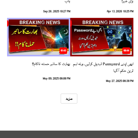
بڑی خبر!
باب
Sep 26, 2025 10:27 PM
Apr 13, 2026 10:25 PM
01:43
00:44
ابھی اپنے Password تبدیل کرلیں، ورنہ اہم
بھارت کا سائبر حملہ ناکام!!
ترین حکم آگیا
May 09, 2025 08:08 PM
May 27, 2025 08:38 PM
مزید