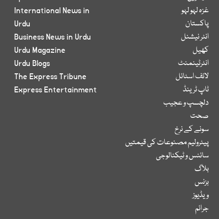
غزہ لہو لہو
International News in
پاکستان
Urdu
انٹر نیشنل
Business News in Urdu
کھیل
Urdu Magazine
انٹرٹینمنٹ
Urdu Blogs
لائف اسٹائل
The Express Tribune
ٹاپ ٹرینڈ
Express Entertainment
دلچسپ و عجیب
صحت
سونے کے نرخ
پیٹرولیم مصنوعات کی قیمتیں
سائنس و ٹیکنالوجی
بلاگ
بزنس
ویڈیوز
جرائم