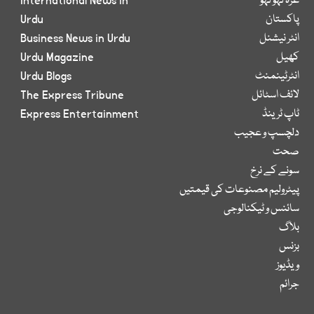
غزہ لہو لہو
International News in
پاکستان
Urdu
انٹر نیشنل
Business News in Urdu
کھیل
Urdu Magazine
انٹرٹینمنٹ
Urdu Blogs
لائف اسٹائل
The Express Tribune
ٹاپ ٹرینڈ
Express Entertainment
دلچسپ و عجیب
صحت
سونے کے نرخ
پیٹرولیم مصنوعات کی قیمتیں
سائنس و ٹیکنالوجی
بلاگ
بزنس
ویڈیوز
جرائم