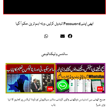
ابھی اپنے Password تبدیل کرلیں، ورنہ اہم ترین حکم آگیا
سائنس و ٹیکنالوجی
10:48
01:13
صبح اٹھتے ہی اسٹیٹس دیکھنے والوں کیلئے
سائبر سیکیورٹی اور ڈیٹا لیکس پر تعلیم کا نیا
بڑی خبر!
باب