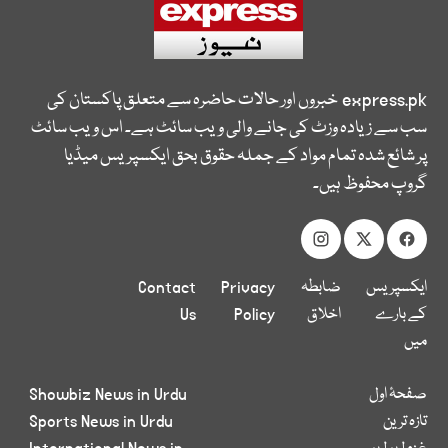
express.pk
خبروں اور حالات حاضرہ سے متعلق پاکستان کی
سب سے زیادہ وزٹ کی جانے والی ویب سائٹ ہے۔ اس ویب سائٹ
پر شائع شدہ تمام مواد کے جملہ حقوق بحق ایکسپریس میڈیا
گروپ محفوظ ہیں۔
ایکسپریس
ضابطہ
Privacy
Contact
کے بارے
اخلاق
Policy
Us
میں
صفحۂ اول
Showbiz News in Urdu
تازہ ترین
Sports News in Urdu