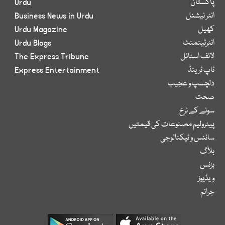
پاکستان
Urdu
انٹر نیشنل
Business News in Urdu
کھیل
Urdu Magazine
انٹرٹینمنٹ
Urdu Blogs
لائف اسٹائل
The Express Tribune
ٹاپ ٹرینڈ
Express Entertainment
دلچسپ و عجیب
صحت
سونے کے نرخ
پیٹرولیم مصنوعات کی قیمتیں
سائنس و ٹیکنالوجی
بلاگ
بزنس
ویڈیوز
جرائم