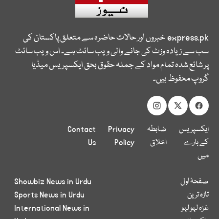
express.pk
خبروں اور حالات حاضرہ سے متعلق پاکستان کی
سب سے زیادہ وزٹ کی جانے والی ویب سائٹ ہے۔ اس ویب سائٹ
پر شائع شدہ تمام مواد کے جملہ حقوق بحق ایکسپریس میڈیا
گروپ محفوظ ہیں۔
ایکسپریس
ضابطہ
Privacy
Contact
کے بارے
اخلاق
Policy
Us
میں
صفحۂ اول
Showbiz News in Urdu
تازہ ترین
Sports News in Urdu
غزہ لہو لہو
International News in