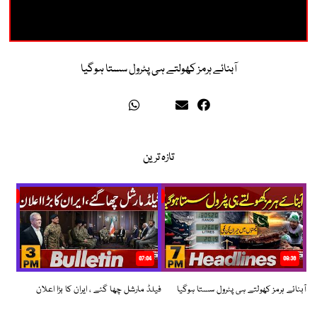
آبنائے ہرمز کھولتے ہی پٹرول سستا ہوگیا
تازہ ترین
07:04
08:36
آبنائے ہرمز کھولتے ہی پٹرول سستا ہوگیا
فیلڈ مارشل چھا گئے ، ایران کا بڑا اعلان