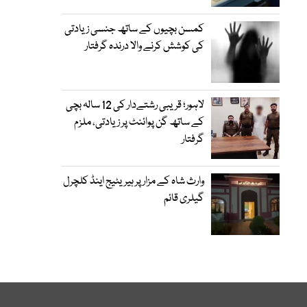
کمسن بچیوں کے ساتھ جنسی زیادتی
کی کوشش کرنے والا درندہ گرفتار
لاہور؛ قریبی رشتےدار کی 12 سالہ بچی
کے ساتھ گن پوائنٹ پر زیادتی، ملزم
گرفتار
وارث شاہ کے مزار پر ہیریٹیج اینڈ کلچرل
گیلری قائم