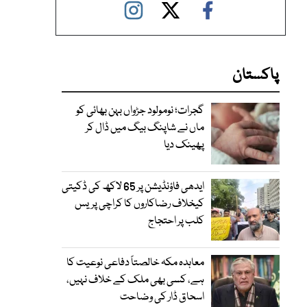
پاکستان
گجرات؛ نومولود جڑواں بہن بھائی کو
ماں نے شاپنگ بیگ میں ڈال کر
پھینک دیا
ایدھی فاؤنڈیشن پر 65 لاکھ کی ڈکیتی
کیخلاف رضاکاروں کا کراچی پریس
کلب پر احتجاج
معاہدہ مکہ خالصتاً دفاعی نوعیت کا
ہے، کسی بھی ملک کے خلاف نہیں،
اسحاق ڈار کی وضاحت