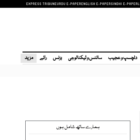
EXPRESS TRIBUNE
URDU E-PAPER
ENGLISH E-PAPER
SINDHI E-PAPER
L
دلچسپ و عجیب
سائنس و ٹیکنالوجی
بزنس
رائے
مزید
ہمارے ساتھ شامل ہوں