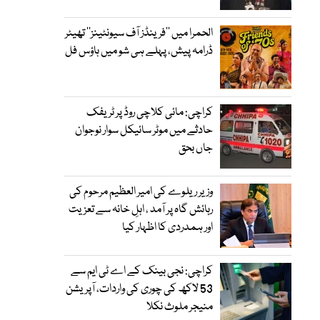
الحمرا میں ’’فرینڈز آف سیونٹینز‘‘ تھیٹر
ڈرامہ پیش، پہلے ہی شو میں ہاؤس فل
کراچی: مائی کلاچی روڈ پر ٹریفک
حادثے میں موٹر سائیکل سوار نوجوان
جاں بحق
وزیر ریلوے کی امیر العظیم مرحوم کی
رہائش گاہ پر آمد ، اہلِ خانہ سے تعزیت
اور ہمدردی کا اظہار کیا
کراچی: نجی بینک کے اے ٹی ایم سے
53 لاکھ کی چوری کی واردات، آپریشن
منیجر ملوث نکلا