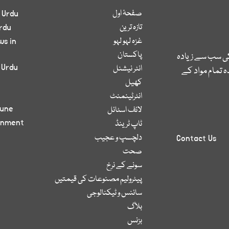
صفحۂ اول
 Urdu
تازہ ترین
rdu
غزہ لہو لہو
ws in
پاکستان
کی سب سے زیادہ
 Urdu
انٹر نیشنل
 تمام مواد کے
کھیل
انٹرٹینمنٹ
bune
لائف اسٹائل
inment
ٹاپ ٹرینڈ
دلچسپ و عجیب
Contact Us
صحت
سونے کے نرخ
پیٹرولیم مصنوعات کی قیمتیں
سائنس و ٹیکنالوجی
بلاگ
بزنس