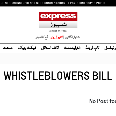
IVE STREAMING
EXPRESS ENTERTAINMENT
CRICKET PAKISTAN
TODAY'S PAPER
AUGUST 09, 2026
اشتہار لگائیں |
| آج کا اخبار
ر نیشنل
ٹاپ ٹرینڈ
انٹرٹینمنٹ
لائف اسٹائل
فیکٹ چیک
صحت
WHISTLEBLOWERS BILL
No Post fo