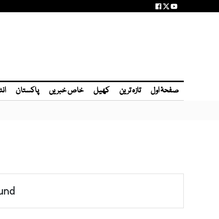
صفحۂ اول
تازہ ترین
کھیل
خاص خبریں
پاکستان
انٹ
und