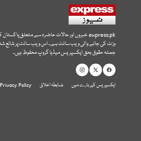
express.pk
خبروں اور حالات حاضرہ سے متعلق پاکستان 
وزٹ کی جانے والی ویب سائٹ ہے۔ اس ویب سائٹ پر شائع شدہ
جملہ حقوق بحق ایکسپریس میڈیا گروپ محفوظ ہیں۔
ایکسپریس کے بارے میں
ضابطہ اخلاق
Privacy Policy