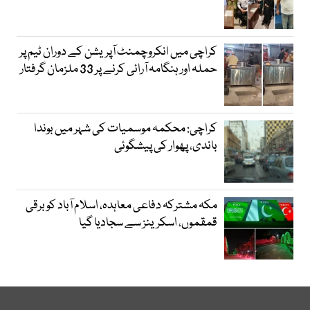
کراچی میں انکروچمنٹ آپریشن کے دوران ٹیم پر
حملہ اور ہنگامہ آرائی کرنے پر 33 ملزمان گرفتار
کراچی: محکمہ موسمیات کی شہر میں بوندا
باندی، پھوار کی پیشگوئی
مکہ مشترکہ دفاعی معاہدہ، اسلام آباد کو برقی
قمقموں، اسکرینز سے سجادیا گیا