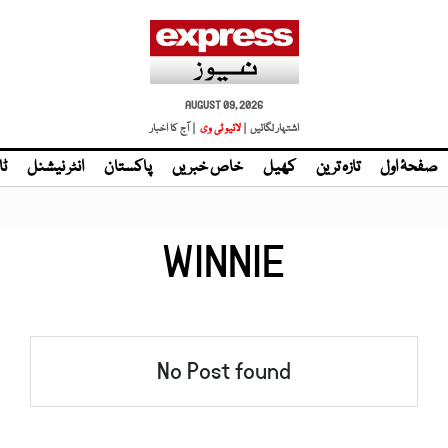
AUGUST 09, 2026
اشتہار لگائیں |
لائیو ٹی وی
| آج کا اخبار
صفحۂ اول
تازہ ترین
کھیل
خاص خبریں
پاکستان
انٹر نیشنل
ٹا
WINNIE
No Post found