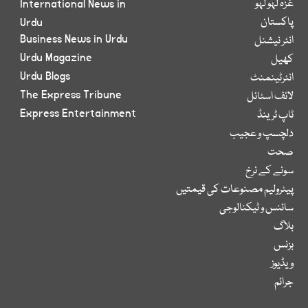
غزہ لہو لہو
International News in
پاکستان
Urdu
Business News in Urdu
انٹر نیشنل
Urdu Magazine
کھیل
Urdu Blogs
انٹرٹینمنٹ
The Express Tribune
لائف اسٹائل
Express Entertainment
ٹاپ ٹرینڈ
دلچسپ و عجیب
صحت
سونے کے نرخ
پیٹرولیم مصنوعات کی قیمتیں
سائنس و ٹیکنالوجی
بلاگ
بزنس
ویڈیوز
جرائم