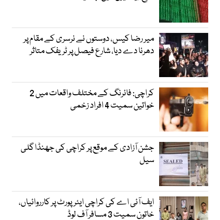
میر رضا کیس، دوستوں نے نرسری کے مقام پر
دھرنا دے دیا، شارع فیصل پر ٹریفک متاثر
کراچی: فائرنگ کے مختلف واقعات میں 2
خواتین سمیت 4 افراد زخمی
جشن آزادی کے موقع پر کراچی کی جھنڈا گلی
سیل
ایف آئی اے کی کراچی ایئرپورٹ پر کارروائیاں،
خاتون سمیت 3 مسافر آف لوڈ