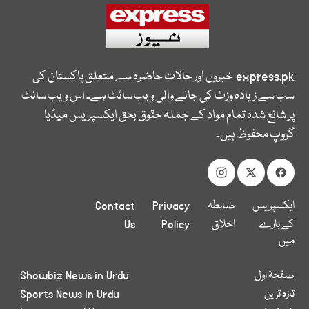
express.pk
خبروں اور حالات حاضرہ سے متعلق پاکستان کی
سب سے زیادہ وزٹ کی جانے والی ویب سائٹ ہے۔ اس ویب سائٹ
پر شائع شدہ تمام مواد کے جملہ حقوق بحق ایکسپریس میڈیا
گروپ محفوظ ہیں۔
ایکسپریس
ضابطہ
Privacy
Contact
کے بارے
اخلاق
Policy
Us
میں
صفحۂ اول
Showbiz News in Urdu
تازہ ترین
Sports News in Urdu