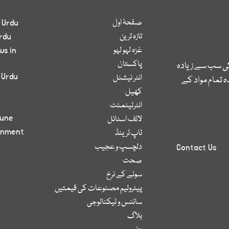
صفحۂ اول
 Urdu
تازہ ترین
rdu
غزہ لہو لہو
ws in
پاکستان
کی سب سے زیادہ
 Urdu
انٹر نیشنل
 تمام مواد کے
کھیل
انٹرٹینمنٹ
bune
لائف اسٹائل
inment
ٹاپ ٹرینڈ
دلچسپ و عجیب
Contact Us
صحت
سونے کے نرخ
پیٹرولیم مصنوعات کی قیمتیں
سائنس و ٹیکنالوجی
بلاگ