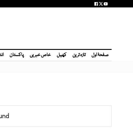
صفحۂ اول
تازہ ترین
کھیل
خاص خبریں
پاکستان
انٹ
und