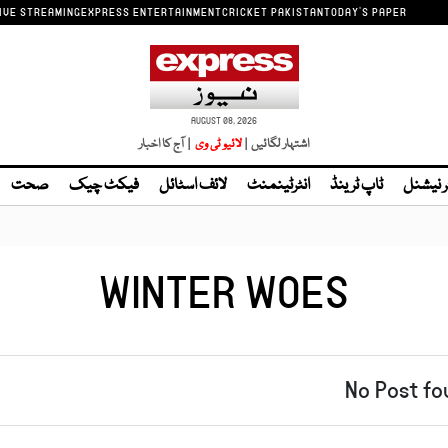
IVE STREAMING
EXPRESS ENTERTAINMENT
CRICKET PAKISTAN
TODAY'S PAPER
AUGUST 08, 2026
اشتہار لگائیں |
| آج کا اخبار
ر نیشنل
ٹاپ ٹرینڈ
انٹرٹینمنٹ
لائف اسٹائل
فیکٹ چیک
صحت
WINTER WOES
No Post fo