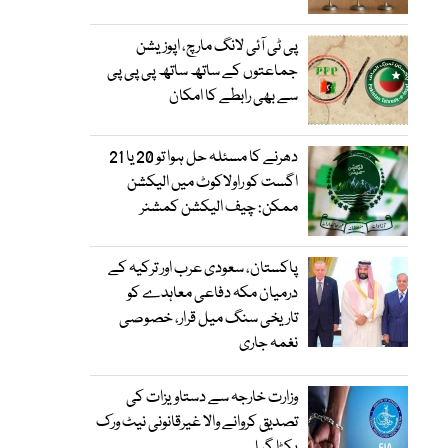
پی ٹی آئی لانگ مارچ، اپوزیشن
جماعتوں کے ساتھ ساتھ پی پی پی
سے بھی رابطے کا امکان
دھرنے کا مسئلہ حل ہوا تو 20 یا 21
اگست کو راولاکوٹ میں الیکشن
ممکن: چیف الیکشن کمشنر
پاکستان، سعودی عرب اور ترکیہ کے
درمیان مکہ دفاعی معاہدے کو
تاریخی سنگ میل قرار، خصوصی
نغمہ جاری
وزارت خارجہ سے دستاویزات کی
تصدیق کروانے والا غیرقانونی نیٹ ورک