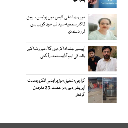
پکڑا گیا
میر رضا علی کیس میں پولیس سرجن
ڈاکٹر سمعیہ سید نے خود کو بے بس
قرار دے دیا
’پیسے جلد ادا کر دوں گا‘، میر رضا کے
والد کی اہم آڈیو سامنے آگئی
کراچی: شفیق موڑ پر اینٹی انکروچمنٹ
آپریشن میں مزاحمت، 33 ملزمان
گرفتار