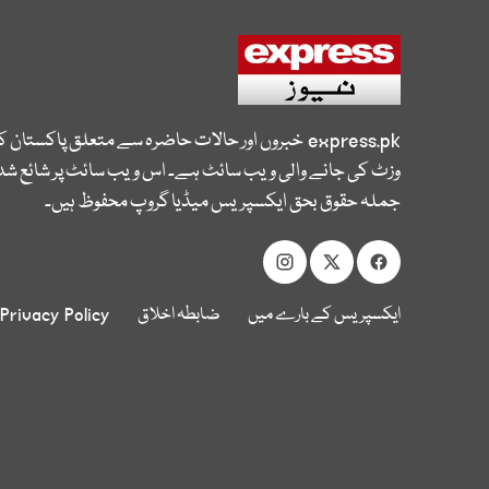
express.pk
خبروں اور حالات حاضرہ سے متعلق پاکستان 
وزٹ کی جانے والی ویب سائٹ ہے۔ اس ویب سائٹ پر شائع شدہ
جملہ حقوق بحق ایکسپریس میڈیا گروپ محفوظ ہیں۔
ایکسپریس کے بارے میں
ضابطہ اخلاق
Privacy Policy