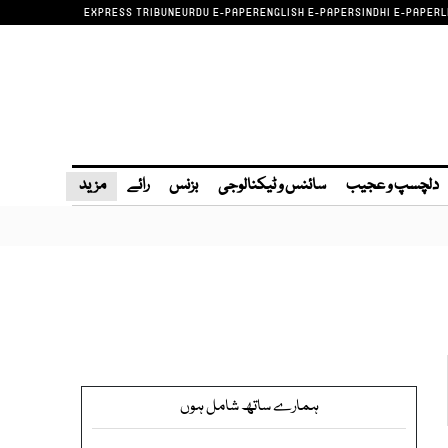
EXPRESS TRIBUNE
URDU E-PAPER
ENGLISH E-PAPER
SINDHI E-PAPER
L
دلچسپ و عجیب
سائنس و ٹیکنالوجی
بزنس
رائے
مزید
ہمارے ساتھ شامل ہوں