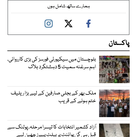
ہمارے ساتھ شامل ہوں
پاکستان
بلوچستان میں سیکیورٹی فورسز کی بڑی کارروائی،
اہم سرغنہ سمیت 5 دہشتگرد ہلاک
ملک بھر کے بجلی صارفین کے لیے بڑا ریلیف
ختم ہونے کے قریب
آزاد کشمیر انتخابات کا تیسرا مرحلہ، پولنگ سے
قبل ہی گن پوائنٹ پر بیلٹ پیپرز چھین لیے