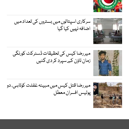
سرکاری اسپتالوں میں بستروں کی تعداد میں
اضافہ نہیں کیا گیا
میر رضا کیس کی تحقیقات ڈسٹرکٹ کورنگی
زمان ٹاؤن کے سپرد کر دی گئیں
میر رضا قتل کیس میں مبینہ غفلت کوتاہی، دو
پولیس افسران معطل