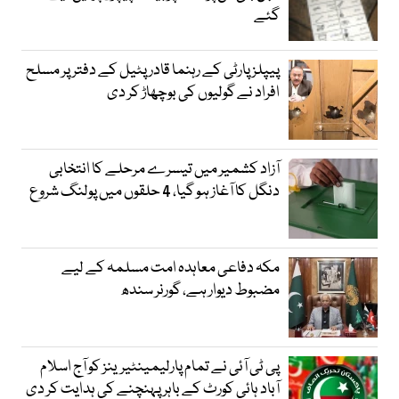
گئے
پیپلز پارٹی کے رہنما قادر پٹیل کے دفتر پر مسلح
افراد نے گولیوں کی بوچھاڑ کر دی
آزاد کشمیر میں تیسرے مرحلے کا انتخابی
دنگل کا آغاز ہو گیا، 4 حلقوں میں پولنگ شروع
مکہ دفاعی معاہدہ امت مسلمہ کے لیے
مضبوط دیوار ہے، گورنر سندھ
پی ٹی آئی نے تمام پارلیمینٹیرینز کو آج اسلام
آباد ہائی کورٹ کے باہر پہنچنے کی ہدایت کر دی