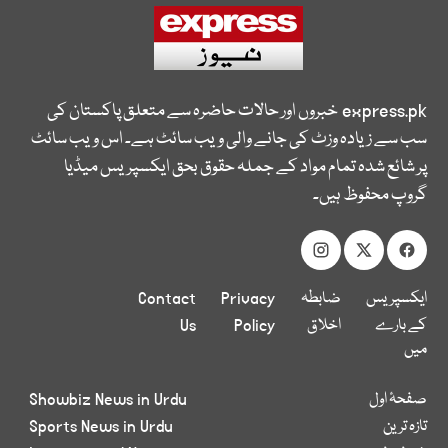
express.pk
خبروں اور حالات حاضرہ سے متعلق پاکستان کی
سب سے زیادہ وزٹ کی جانے والی ویب سائٹ ہے۔ اس ویب سائٹ
پر شائع شدہ تمام مواد کے جملہ حقوق بحق ایکسپریس میڈیا
گروپ محفوظ ہیں۔
ایکسپریس
ضابطہ
Privacy
Contact
کے بارے
اخلاق
Policy
Us
میں
صفحۂ اول
Showbiz News in Urdu
تازہ ترین
Sports News in Urdu