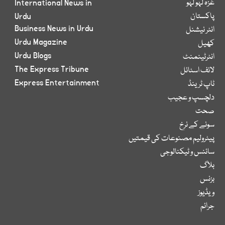
غزہ لہو لہو
International News in
پاکستان
Urdu
Business News in Urdu
انٹر نیشنل
Urdu Magazine
کھیل
Urdu Blogs
انٹرٹینمنٹ
The Express Tribune
لائف اسٹائل
Express Entertainment
ٹاپ ٹرینڈ
دلچسپ و عجیب
صحت
سونے کے نرخ
پیٹرولیم مصنوعات کی قیمتیں
سائنس و ٹیکنالوجی
بلاگ
بزنس
ویڈیوز
جرائم