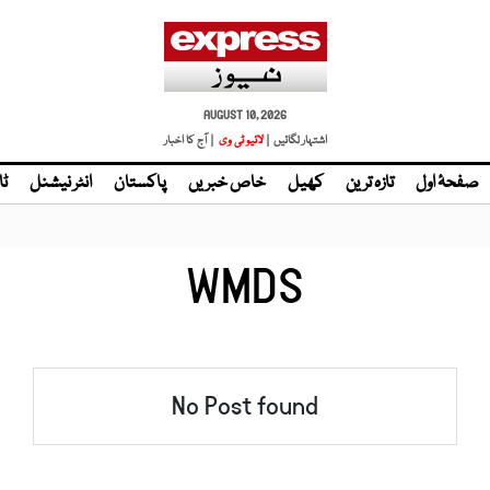
AUGUST 10, 2026
اشتہار لگائیں |
لائیو ٹی وی
| آج کا اخبار
صفحۂ اول
تازہ ترین
کھیل
خاص خبریں
پاکستان
انٹر نیشنل
ٹا
WMDS
No Post found