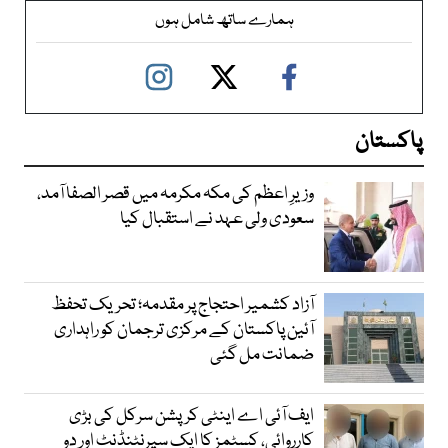
ہمارے ساتھ شامل ہوں
پاکستان
وزیرِ اعظم کی مکہ مکرمہ میں قصر الصفا آمد،
سعودی ولی عہد نے استقبال کیا
آزاد کشمیر احتجاج پر مقدمہ؛ تحریک تحفظ
آئین پاکستان کے مرکزی ترجمان کو راہداری
ضمانت مل گئی
ایف آئی اے اینٹی کرپشن سرکل کی بڑی
کارروائی، کسٹمز کا ایک سپرنٹنڈنٹ اور دو