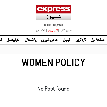
AUGUST 07, 2026
اشتہار لگائیں |
لائیو ٹی وی
| آج کا اخبار
صفحۂ اول
تازہ ترین
کھیل
خاص خبریں
پاکستان
انٹر نیشنل
ٹا
WOMEN POLICY
No Post found