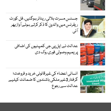
جسٹس مسرت ہلالی ریٹائر ہوگئیں، فل کورٹ
ریفرنس میں والدین کا ذکر کرتے ہوئے آواز بھر
آئی
عدالت نے ایل پی جی کمپنیوں کی اضافی
پریمیم وصولی فوری روک دی
انسانی اعضاء کی غیرقانونی خرید و فروخت؛
گرفتار 3غیر ملکی باشندوں کا ضمانت کیلیے
عدالت سے رجوع