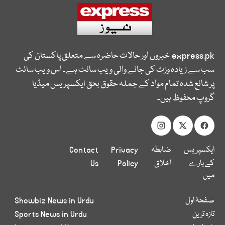
express.pk
خبروں اور حالات حاضرہ سے متعلق پاکستان کی
سب سے زیادہ وزٹ کی جانے والی ویب سائٹ ہے۔ اس ویب سائٹ
پر شائع شدہ تمام مواد کے جملہ حقوق بحق ایکسپریس میڈیا
گروپ محفوظ ہیں۔
ایکسپریس
ضابطہ
Privacy
Contact
کے بارے
اخلاق
Policy
Us
میں
صفحۂ اول
Showbiz News in Urdu
تازہ ترین
Sports News in Urdu