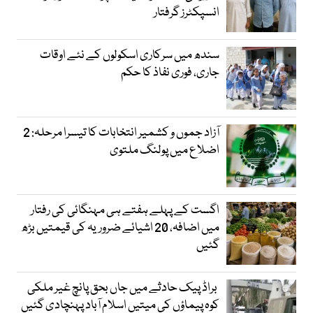
انسپکٹرز گرفتار
سندھ میں سرکاری اسکولوں کے نئے اوقات
جاری، فوری نفاذ کا حکم
آزاد جموں و کشمیر انتخابات کا تیسرا مرحلہ: 2
اضلاع میں پولنگ ملتوی
اگست کے پہلے ہفتے ہی مہنگائی کی رفتار
میں اضافہ، 20 اشیائے ضروریہ کی قیمتیں بڑھ
گئیں
براڈ پیک حادثے میں جاں بحق پانچ غیر ملکی
کوہ پیماؤں کی میتیں اسلام آباد پہنچادی گئیں