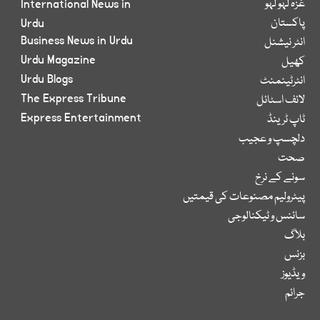
غزہ لہو لہو
International News in
پاکستان
Urdu
Business News in Urdu
انٹر نیشنل
Urdu Magazine
کھیل
Urdu Blogs
انٹرٹینمنٹ
The Express Tribune
لائف اسٹائل
Express Entertainment
ٹاپ ٹرینڈ
دلچسپ و عجیب
صحت
سونے کے نرخ
پیٹرولیم مصنوعات کی قیمتیں
سائنس و ٹیکنالوجی
بلاگ
بزنس
ویڈیوز
جرائم