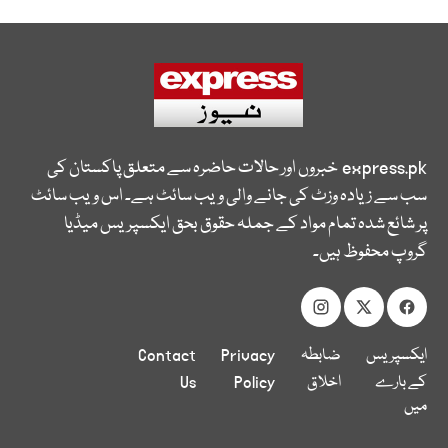
express.pk
خبروں اور حالات حاضرہ سے متعلق پاکستان کی
سب سے زیادہ وزٹ کی جانے والی ویب سائٹ ہے۔ اس ویب سائٹ
پر شائع شدہ تمام مواد کے جملہ حقوق بحق ایکسپریس میڈیا
گروپ محفوظ ہیں۔
ایکسپریس
ضابطہ
Privacy
Contact
کے بارے
اخلاق
Policy
Us
میں