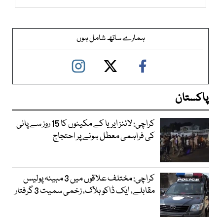
ہمارے ساتھ شامل ہوں
پاکستان
کراچی: لائنز ایریا کے مکینوں کا 15 روز سے پانی
کی فراہمی معطل ہونے پر احتجاج
کراچی: مختلف علاقوں میں 3 مبینہ پولیس
مقابلے، ایک ڈاکو ہلاک، زخمی سمیت 3 گرفتار