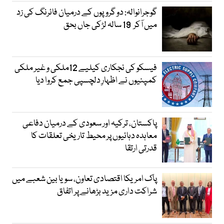
گوجرانوالہ: دو گروپوں کے درمیان فائرنگ کی زد
میں آکر 19 سالہ لڑکی جاں بحق
فیسکو کی نجکاری کیلیے 12ملکی و غیر ملکی
کمپنیوں نے اظہارِ دلچسپی جمع کروا دیا
پاکستان، ترکیہ اور سعودی کے درمیان دفاعی
معاہدہ دہائیوں پر محیط تاریخی تعلقات کا
قدرتی ارتقا
پاک امریکا اقتصادی تعاون، سویا بین شعبے میں
شراکت داری مزید بڑھانے پر اتفاق