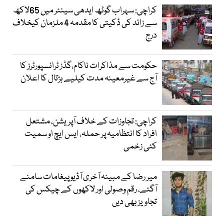
کراچی: سہراب گوٹھ ایدھی سینٹر میں 65لاکھ
سے زائد کی ڈکیتی کا مقدمہ 4 ملزمان کیخلاف
درج
حکومت سے مذاکرات ناکام،گڈز ٹرانسپورٹرز کا
آج سے غیرمعینہ مدت کیلیے ہڑتال کا اعلان
کراچی: تجاوزات کے خلاف آپریشن، مشتعل
افراد کا انتظامیہ پر حملہ، ایس ایچ او سمیت
کئی زخمی
میر رضا کے مبینہ آخری آڈیو پیغامات سامنے
آگئے، رقم وصولی اور لاکھوں کے چیکس کی
تجاویز بھی دیں