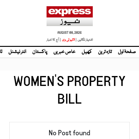
AUGUST 08, 2026
اشتہار لگائیں |
لائیو ٹی وی
| آج کا اخبار
صفحۂ اول
تازہ ترین
کھیل
خاص خبریں
پاکستان
انٹر نیشنل
ٹا
WOMEN'S PROPERTY
BILL
No Post found