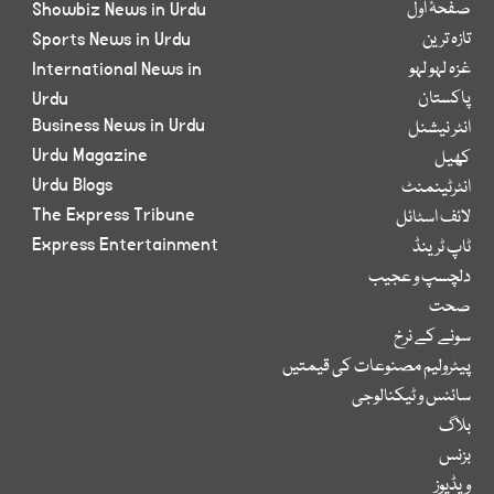
صفحۂ اول
Showbiz News in Urdu
تازہ ترین
Sports News in Urdu
غزہ لہو لہو
International News in
پاکستان
Urdu
Business News in Urdu
انٹر نیشنل
Urdu Magazine
کھیل
Urdu Blogs
انٹرٹینمنٹ
The Express Tribune
لائف اسٹائل
Express Entertainment
ٹاپ ٹرینڈ
دلچسپ و عجیب
صحت
سونے کے نرخ
پیٹرولیم مصنوعات کی قیمتیں
سائنس و ٹیکنالوجی
بلاگ
بزنس
ویڈیوز