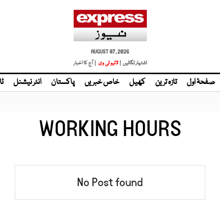
AUGUST 07, 2026
اشتہار لگائیں |
لائیو ٹی وی
| آج کا اخبار
صفحۂ اول
تازہ ترین
کھیل
خاص خبریں
پاکستان
انٹر نیشنل
ٹا
WORKING HOURS
No Post found