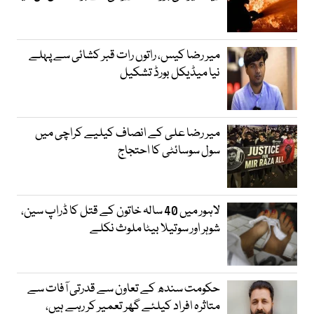
میر رضا کیس، راتوں رات قبر کشائی سے پہلے
نیا میڈیکل بورڈ تشکیل
میر رضا علی کے انصاف کیلیے کراچی میں
سول سوسائٹی کا احتجاج
لاہور میں 40 سالہ خاتون کے قتل کا ڈراپ سین،
شوہر اور سوتیلا بیٹا ملوث نکلے
حکومت سندھ کے تعاون سے قدرتی آفات سے
متاثرہ افراد کیلئے گھر تعمیر کر رہے ہیں،