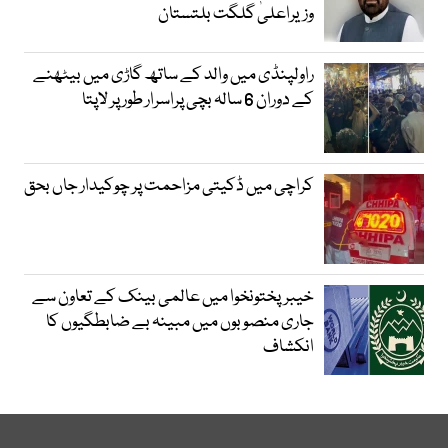
وزیراعلیٰ گلگت بلتستان
راولپنڈی میں والد کے ساتھ گاڑی میں بیٹھنے
کے دوران 6 سالہ بچی پراسرار طور پر لاپتا
کراچی میں ڈکیتی مزاحمت پر چوکیدار جاں بحق
خیبرپختونخوا میں عالمی بینک کے تعاون سے
جاری منصوبوں میں مبینہ بے ضابطگیوں کا
انکشاف