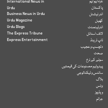
غزہ لہو لہو
International News in
پاکستان
Urdu
Business News in Urdu
انٹر نیشنل
Urdu Magazine
کھیل
Urdu Blogs
انٹرٹینمنٹ
The Express Tribune
لائف اسٹائل
Express Entertainment
ٹاپ ٹرینڈ
دلچسپ و عجیب
صحت
سونے کے نرخ
پیٹرولیم مصنوعات کی قیمتیں
سائنس و ٹیکنالوجی
بلاگ
بزنس
ویڈیوز
جرائم