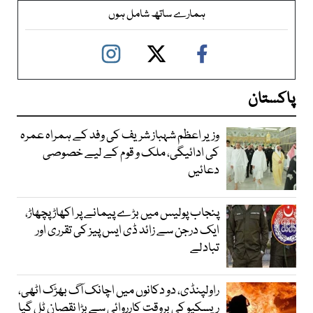
ہمارے ساتھ شامل ہوں
پاکستان
وزیر اعظم شہباز شریف کی وفد کے ہمراہ عمرہ
کی ادائیگی، ملک و قوم کے لیے خصوصی
دعائیں
پنجاب پولیس میں بڑے پیمانے پر اکھاڑ پچھاڑ،
ایک درجن سے زائد ڈی ایس پیز کی تقرری اور
تبادلے
راولپنڈی، دو دکانوں میں اچانک آگ بھڑک اٹھی،
ریسکیو کی بروقت کارروائی سے بڑا نقصان ٹل گیا