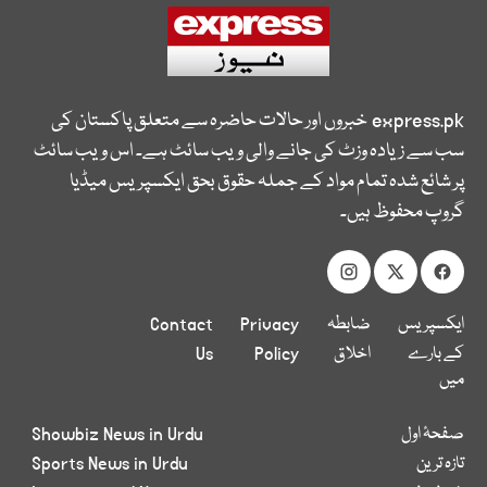
express.pk
خبروں اور حالات حاضرہ سے متعلق پاکستان کی
سب سے زیادہ وزٹ کی جانے والی ویب سائٹ ہے۔ اس ویب سائٹ
پر شائع شدہ تمام مواد کے جملہ حقوق بحق ایکسپریس میڈیا
گروپ محفوظ ہیں۔
ایکسپریس
ضابطہ
Privacy
Contact
کے بارے
اخلاق
Policy
Us
میں
صفحۂ اول
Showbiz News in Urdu
تازہ ترین
Sports News in Urdu