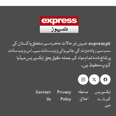
express.pk
خبروں اور حالات حاضرہ سے متعلق پاکستان کی
سب سے زیادہ وزٹ کی جانے والی ویب سائٹ ہے۔ اس ویب سائٹ
پر شائع شدہ تمام مواد کے جملہ حقوق بحق ایکسپریس میڈیا
گروپ محفوظ ہیں۔
ایکسپریس
ضابطہ
Privacy
Contact
کے بارے
اخلاق
Policy
Us
میں