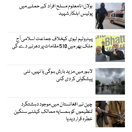
بولان؛ نامعلوم مسلح افراد کے حملے میں
پولیس اہلکار شہید
پیٹرولیم لیوی کیخلاف جماعت اسلامی آج
ملک بھر میں 510 مقامات پر دھرنے دے گی
لاہور میں مزید بارش ہوگی یا نہیں، نئی
پیشگوئی کر دی گئی
چین نے افغانستان میں موجود دہشتگرد
تنظیموں کو ہمسایہ ممالک کیلئے سنگین
خطرہ قرار دیدیا