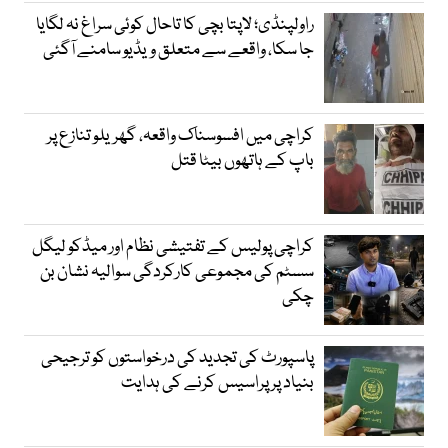
راولپنڈی؛ لاپتا بچی کا تاحال کوئی سراغ نہ لگایا
جا سکا، واقعے سے متعلق ویڈیو سامنے آگئی
کراچی میں افسوسناک واقعہ، گھریلو تنازع پر
باپ کے ہاتھوں بیٹا قتل
کراچی پولیس کے تفتیشی نظام اور میڈکو لیگل
سسٹم کی مجموعی کارکردگی سوالیہ نشان بن
چکی
پاسپورٹ کی تجدید کی درخواستوں کو ترجیحی
بنیاد پر پراسیس کرنے کی ہدایت