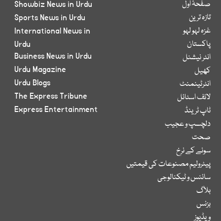
صفحۂ اول
Showbiz News in Urdu
تازہ ترین
Sports News in Urdu
غزہ لہو لہو
International News in
پاکستان
Urdu
Business News in Urdu
انٹر نیشنل
Urdu Magazine
کھیل
Urdu Blogs
انٹرٹینمنٹ
The Express Tribune
لائف اسٹائل
Express Entertainment
ٹاپ ٹرینڈ
دلچسپ و عجیب
صحت
سونے کے نرخ
پیٹرولیم مصنوعات کی قیمتیں
سائنس و ٹیکنالوجی
بلاگ
بزنس
ویڈیوز