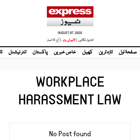
AUGUST 07, 2026
اشتہار لگائیں |
لائیو ٹی وی
| آج کا اخبار
صفحۂ اول
تازہ ترین
کھیل
خاص خبریں
پاکستان
انٹر نیشنل
ٹا
WORKPLACE
HARASSMENT LAW
No Post found