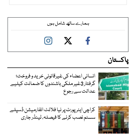
ہمارے ساتھ شامل ہوں
پاکستان
انسانی اعضاء کی غیرقانونی خرید و فروخت؛
گرفتار 3غیر ملکی باشندوں کا ضمانت کیلیے
عدالت سے رجوع
کراچی ایئرپورٹ پر نیا فلائٹ انفارمیشن ڈسپلے
سسٹم نصب کرنے کا فیصلہ، ٹینڈر جاری