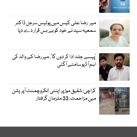
میر رضا علی کیس میں پولیس سرجن ڈاکٹر
سمعیہ سید نے خود کو بے بس قرار دے دیا
’پیسے جلد ادا کر دوں گا‘، میر رضا کے والد کی
اہم آڈیو سامنے آگئی
کراچی: شفیق موڑ پر اینٹی انکروچمنٹ آپریشن
میں مزاحمت، 33 ملزمان گرفتار