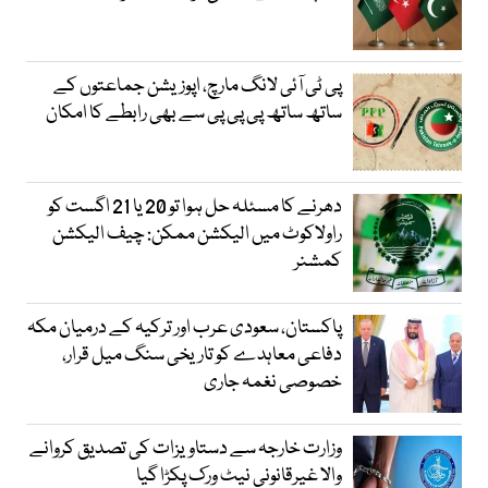
پی ٹی آئی لانگ مارچ، اپوزیشن جماعتوں کے
ساتھ ساتھ پی پی پی سے بھی رابطے کا امکان
دھرنے کا مسئلہ حل ہوا تو 20 یا 21 اگست کو
راولاکوٹ میں الیکشن ممکن: چیف الیکشن
کمشنر
پاکستان، سعودی عرب اور ترکیہ کے درمیان مکہ
دفاعی معاہدے کو تاریخی سنگ میل قرار،
خصوصی نغمہ جاری
وزارت خارجہ سے دستاویزات کی تصدیق کروانے
والا غیرقانونی نیٹ ورک پکڑا گیا