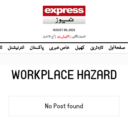
AUGUST 08, 2026
اشتہار لگائیں |
لائیو ٹی وی
| آج کا اخبار
صفحۂ اول
تازہ ترین
کھیل
خاص خبریں
پاکستان
انٹر نیشنل
ٹا
WORKPLACE HAZARD
No Post found