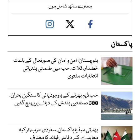
ہمارے ساتھ شامل ہوں
پاکستان
بلوچستان؛ امن و امان کی صورتحال کے باعث
خضدار، قلات، حب میں ضمنی بلدیاتی
انتخابات ملتوی
حب ڈیم بھرنے کے باوجود پانی کا سنگین بحران،
300 صنعتیں بندش کے دہانے پر پہنچ گئیں
بھارتی میڈیا پاکستان، سعودی عرب، ترکیہ
معاہدے کے دفاعی فوائد کا معترف