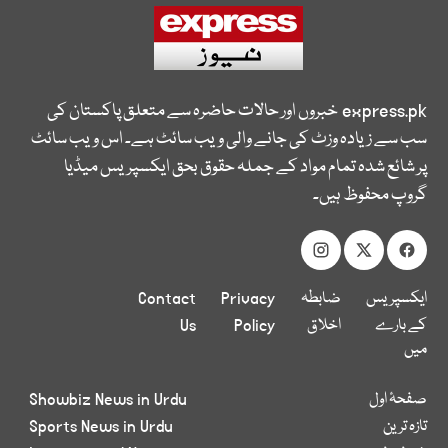
express.pk
خبروں اور حالات حاضرہ سے متعلق پاکستان کی
سب سے زیادہ وزٹ کی جانے والی ویب سائٹ ہے۔ اس ویب سائٹ
پر شائع شدہ تمام مواد کے جملہ حقوق بحق ایکسپریس میڈیا
گروپ محفوظ ہیں۔
ایکسپریس
ضابطہ
Privacy
Contact
کے بارے
اخلاق
Policy
Us
میں
صفحۂ اول
Showbiz News in Urdu
تازہ ترین
Sports News in Urdu