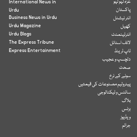
غزہ لہو لہو
International News in
پاکستان
Urdu
Business News in Urdu
انٹر نیشنل
Urdu Magazine
کھیل
Urdu Blogs
انٹرٹینمنٹ
The Express Tribune
لائف اسٹائل
Express Entertainment
ٹاپ ٹرینڈ
دلچسپ و عجیب
صحت
سونے کے نرخ
پیٹرولیم مصنوعات کی قیمتیں
سائنس و ٹیکنالوجی
بلاگ
بزنس
ویڈیوز
جرائم