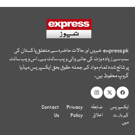
express.pk
خبروں اور حالات حاضرہ سے متعلق پاکستان کی
سب سے زیادہ وزٹ کی جانے والی ویب سائٹ ہے۔ اس ویب سائٹ
پر شائع شدہ تمام مواد کے جملہ حقوق بحق ایکسپریس میڈیا
گروپ محفوظ ہیں۔
ایکسپریس
ضابطہ
Privacy
Contact
کے بارے
اخلاق
Policy
Us
میں