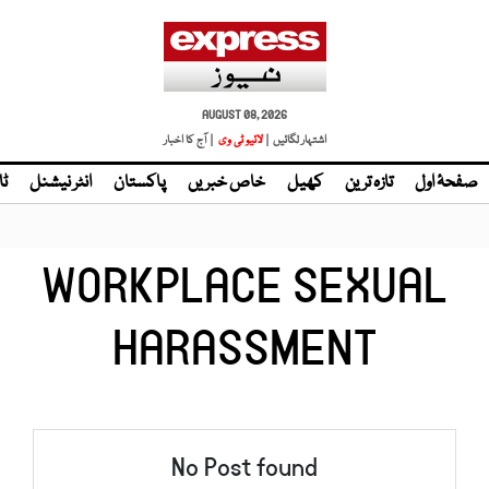
AUGUST 08, 2026
اشتہار لگائیں |
| آج کا اخبار
صفحۂ اول
تازہ ترین
کھیل
خاص خبریں
پاکستان
انٹر نیشنل
ٹا
WORKPLACE SEXUAL
HARASSMENT
No Post found