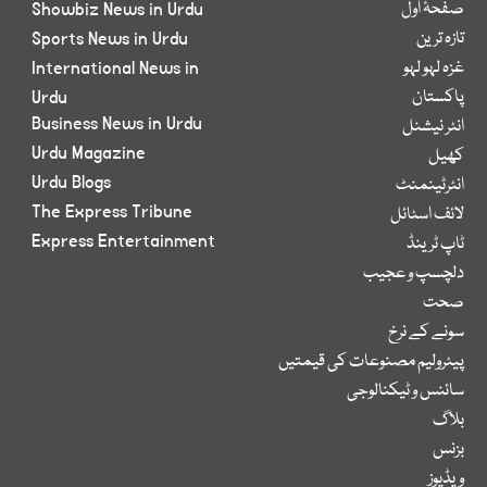
صفحۂ اول
Showbiz News in Urdu
تازہ ترین
Sports News in Urdu
غزہ لہو لہو
International News in
پاکستان
Urdu
Business News in Urdu
انٹر نیشنل
Urdu Magazine
کھیل
Urdu Blogs
انٹرٹینمنٹ
The Express Tribune
لائف اسٹائل
Express Entertainment
ٹاپ ٹرینڈ
دلچسپ و عجیب
صحت
سونے کے نرخ
پیٹرولیم مصنوعات کی قیمتیں
سائنس و ٹیکنالوجی
بلاگ
بزنس
ویڈیوز