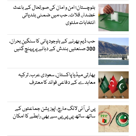
بلوچستان؛ امن و امان کی صورتحال کے باعث
خضدار، قلات، حب میں ضمنی بلدیاتی
انتخابات ملتوی
حب ڈیم بھرنے کے باوجود پانی کا سنگین بحران،
300 صنعتیں بندش کے دہانے پر پہنچ گئیں
بھارتی میڈیا پاکستان، سعودی عرب، ترکیہ
معاہدے کے دفاعی فوائد کا معترف
پی ٹی آئی لانگ مارچ، اپوزیشن جماعتوں کے
ساتھ ساتھ پی پی پی سے بھی رابطے کا امکان