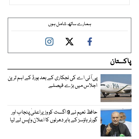
ہمارے ساتھ شامل ہوں
پاکستان
پی آئی اے کی نجکاری کے بعد بورڈ کے اہم ترین
اجلاس میں بڑے فیصلے
حافظ نعیم نے 9 اگست کو وزیراعلیٰ پنجاب اور
گورنر ہاؤسز کے باہر دھرنوں کا اعلان واپس لے لیا