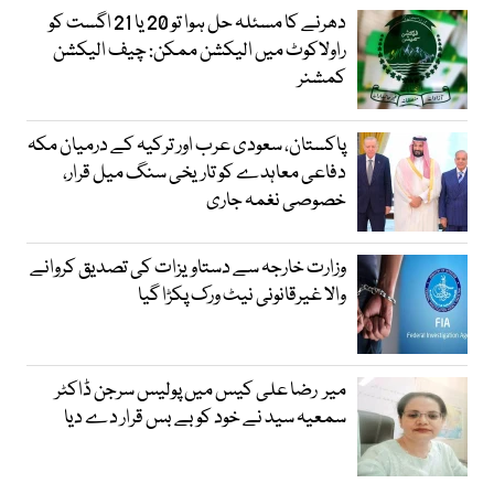
دھرنے کا مسئلہ حل ہوا تو 20 یا 21 اگست کو
راولاکوٹ میں الیکشن ممکن: چیف الیکشن
کمشنر
پاکستان، سعودی عرب اور ترکیہ کے درمیان مکہ
دفاعی معاہدے کو تاریخی سنگ میل قرار،
خصوصی نغمہ جاری
وزارت خارجہ سے دستاویزات کی تصدیق کروانے
والا غیرقانونی نیٹ ورک پکڑا گیا
میر رضا علی کیس میں پولیس سرجن ڈاکٹر
سمعیہ سید نے خود کو بے بس قرار دے دیا