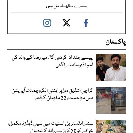
ہمارے ساتھ شامل ہوں
پاکستان
’پیسے جلد ادا کر دوں گا‘، میر رضا کے والد کی
اہم آڈیو سامنے آگئی
کراچی: شفیق موڑ پر اینٹی انکروچمنٹ آپریشن
میں مزاحمت، 33 ملزمان گرفتار
سندر انڈسٹریل اسٹیٹ میں سیل ڈیڈز نامکمل،
خزانے کو 70 کروڑ سے زائد کا نقصان