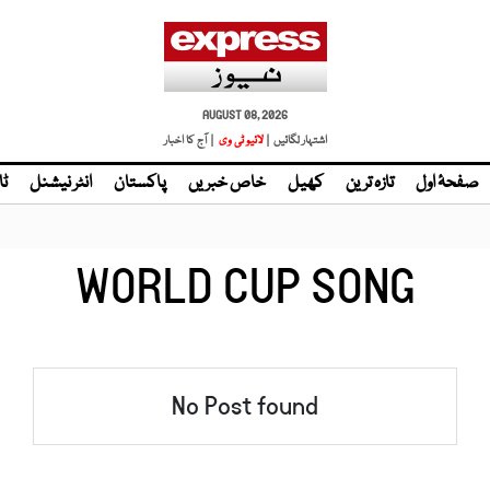
AUGUST 08, 2026
اشتہار لگائیں |
لائیو ٹی وی
| آج کا اخبار
صفحۂ اول
تازہ ترین
کھیل
خاص خبریں
پاکستان
انٹر نیشنل
ٹا
WORLD CUP SONG
No Post found