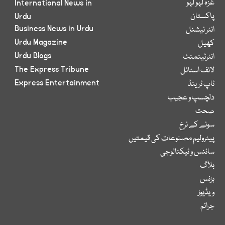
غزہ لہو لہو
International News in
پاکستان
Urdu
Business News in Urdu
انٹر نیشنل
Urdu Magazine
کھیل
Urdu Blogs
انٹرٹینمنٹ
The Express Tribune
لائف اسٹائل
Express Entertainment
ٹاپ ٹرینڈ
دلچسپ و عجیب
صحت
سونے کے نرخ
پیٹرولیم مصنوعات کی قیمتیں
سائنس و ٹیکنالوجی
بلاگ
بزنس
ویڈیوز
جرائم