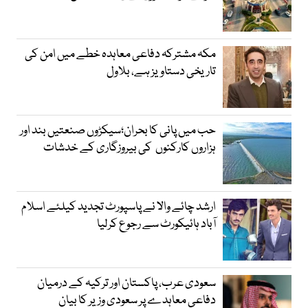
مکہ مشترکہ دفاعی معاہدہ خطے میں امن کی
تاریخی دستاویز ہے، بلاول
حب میں پانی کا بحران؛سیکڑوں صنعتیں بند اور
ہزاروں کارکنوں کی بیروزگاری کے خدشات
ارشد چائے والا نے پاسپورٹ تجدید کیلئے اسلام
آباد ہائیکورٹ سے رجوع کرلیا
سعودی عرب، پاکستان اور ترکیہ کے درمیان
دفاعی معاہدے پر سعودی وزیر کا بیان