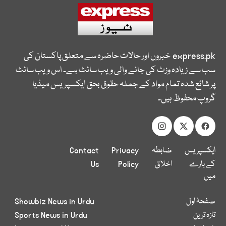
express.pk
خبروں اور حالات حاضرہ سے متعلق پاکستان کی
سب سے زیادہ وزٹ کی جانے والی ویب سائٹ ہے۔ اس ویب سائٹ
پر شائع شدہ تمام مواد کے جملہ حقوق بحق ایکسپریس میڈیا
گروپ محفوظ ہیں۔
ایکسپریس
ضابطہ
Privacy
Contact
کے بارے
اخلاق
Policy
Us
میں
صفحۂ اول
Showbiz News in Urdu
تازہ ترین
Sports News in Urdu