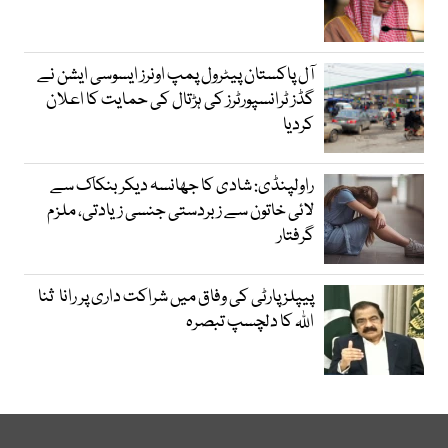
آل پاکستان پیٹرول پمپ اونرز ایسوسی ایشن نے
گڈز ٹرانسپورٹرز کی ہڑتال کی حمایت کا اعلان
کردیا
راولپنڈی: شادی کا جھانسہ دیکر بنکاک سے
لائی خاتون سے زبردستی جنسی زیادتی، ملزم
گرفتار
پیپلز پارٹی کی وفاق میں شراکت داری پر رانا ثنا
اللہ کا دلچسپ تبصرہ