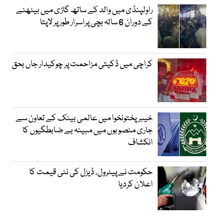
راولپنڈی میں والد کے ساتھ گاڑی میں بیٹھنے
کے دوران 6 سالہ بچی پراسرار طور پر لاپتا
کراچی میں ڈکیتی مزاحمت پر چوکیدار جاں بحق
خیبرپختونخوا میں عالمی بینک کے تعاون سے
جاری منصوبوں میں مبینہ بے ضابطگیوں کا
انکشاف
حکومت نے پیٹرول، ڈیزل کی نئی قیمت کا
اعلان کردیا