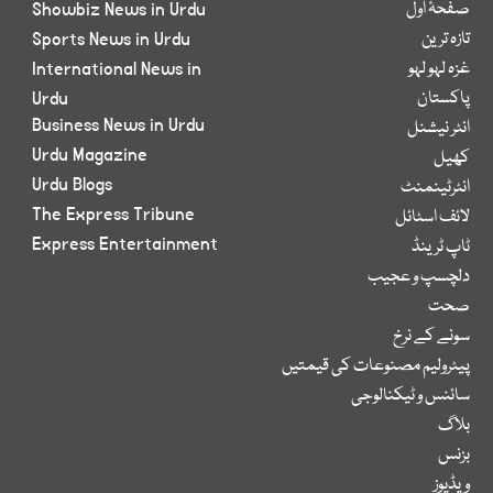
صفحۂ اول
Showbiz News in Urdu
تازہ ترین
Sports News in Urdu
غزہ لہو لہو
International News in
پاکستان
Urdu
Business News in Urdu
انٹر نیشنل
Urdu Magazine
کھیل
Urdu Blogs
انٹرٹینمنٹ
The Express Tribune
لائف اسٹائل
Express Entertainment
ٹاپ ٹرینڈ
دلچسپ و عجیب
صحت
سونے کے نرخ
پیٹرولیم مصنوعات کی قیمتیں
سائنس و ٹیکنالوجی
بلاگ
بزنس
ویڈیوز