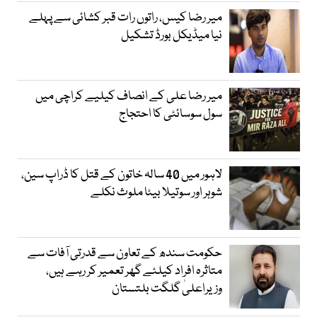
میر رضا کیس، راتوں رات قبر کشائی سے پہلے
نیا میڈیکل بورڈ تشکیل
میر رضا علی کے انصاف کیلیے کراچی میں
سول سوسائٹی کا احتجاج
لاہور میں 40 سالہ خاتون کے قتل کا ڈراپ سین،
شوہر اور سوتیلا بیٹا ملوث نکلے
حکومت سندھ کے تعاون سے قدرتی آفات سے
متاثرہ افراد کیلئے گھر تعمیر کر رہے ہیں،
وزیراعلیٰ گلگت بلتستان