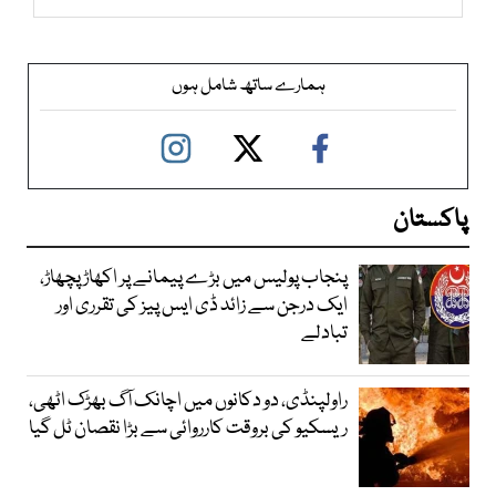
ہمارے ساتھ شامل ہوں
پاکستان
پنجاب پولیس میں بڑے پیمانے پر اکھاڑ پچھاڑ،
ایک درجن سے زائد ڈی ایس پیز کی تقرری اور
تبادلے
راولپنڈی، دو دکانوں میں اچانک آگ بھڑک اٹھی،
ریسکیو کی بروقت کارروائی سے بڑا نقصان ٹل گیا