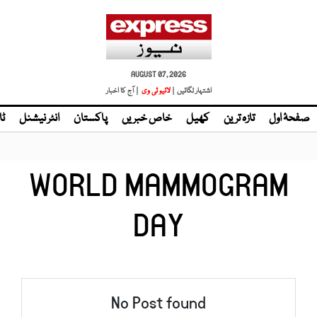
AUGUST 07, 2026
اشتہار لگائیں |
| آج کا اخبار
صفحۂ اول
تازہ ترین
کھیل
خاص خبریں
پاکستان
انٹر نیشنل
ٹا
WORLD MAMMOGRAM
DAY
No Post found