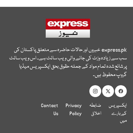
express.pk
خبروں اور حالات حاضرہ سے متعلق پاکستان کی
سب سے زیادہ وزٹ کی جانے والی ویب سائٹ ہے۔ اس ویب سائٹ
پر شائع شدہ تمام مواد کے جملہ حقوق بحق ایکسپریس میڈیا
گروپ محفوظ ہیں۔
ایکسپریس
ضابطہ
Privacy
Contact
کے بارے
اخلاق
Policy
Us
میں