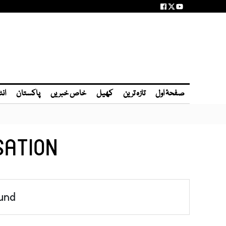
صفحۂ اول
تازہ ترین
کھیل
خاص خبریں
پاکستان
انٹ
SATION
und