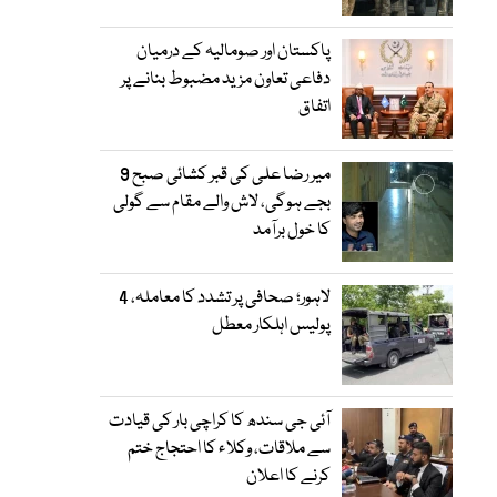
پاکستان اور صومالیہ کے درمیان
دفاعی تعاون مزید مضبوط بنانے پر
اتفاق
میر رضا علی کی قبر کشائی صبح 9
بجے ہوگی، لاش والے مقام سے گولی
کا خول برآمد
لاہور؛ صحافی پر تشدد کا معاملہ، 4
پولیس اہلکار معطل
آئی جی سندھ کا کراچی بار کی قیادت
سے ملاقات، وکلاء کا احتجاج ختم
کرنے کا اعلان