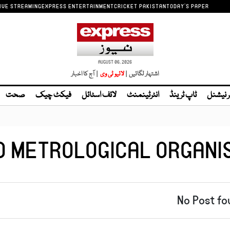
IVE STREAMING
EXPRESS ENTERTAINMENT
CRICKET PAKISTAN
TODAY'S PAPER
AUGUST 06, 2026
اشتہار لگائیں |
لائیو ٹی وی
| آج کا اخبار
ر نیشنل
ٹاپ ٹرینڈ
انٹرٹینمنٹ
لائف اسٹائل
فیکٹ چیک
صحت
 METROLOGICAL ORGANI
No Post fo