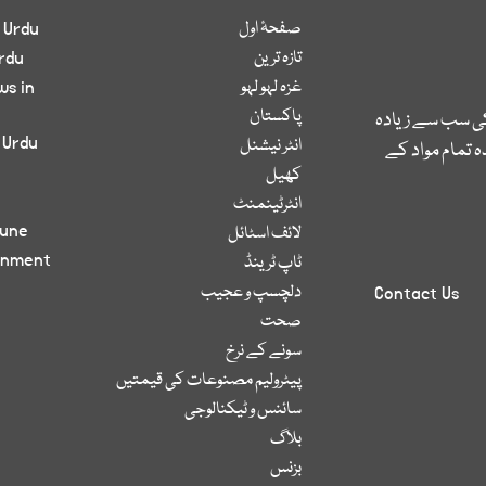
صفحۂ اول
 Urdu
تازہ ترین
rdu
غزہ لہو لہو
ws in
پاکستان
کی سب سے زیادہ
 Urdu
انٹر نیشنل
 تمام مواد کے
کھیل
انٹرٹینمنٹ
bune
لائف اسٹائل
inment
ٹاپ ٹرینڈ
دلچسپ و عجیب
Contact Us
صحت
سونے کے نرخ
پیٹرولیم مصنوعات کی قیمتیں
سائنس و ٹیکنالوجی
بلاگ
بزنس