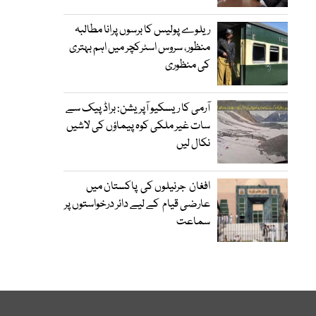
ریلوے پولیس کا برسوں پرانا مطالبہ
منظور، سروس اسٹرکچر میں اہم بہتری
کی منظوری
آرمی کا ریسکیو آپریشن: براڈ پیک سے
سات غیر ملکی کوہ پیماؤں کی لاشیں
نکال لیں
افغان جرنیلوں کی پاکستان میں
عارضی قیام کے لیے دائر درخواستوں پر
سماعت