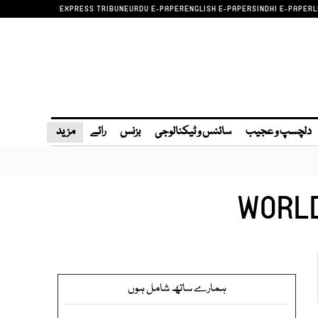
EXPRESS TRIBUNE
URDU E-PAPER
ENGLISH E-PAPER
SINDHI E-PAPER
L
دلچسپ و عجیب
سائنس و ٹیکنالوجی
بزنس
رائے
مزید
WORLD
ہمارے ساتھ شامل ہوں