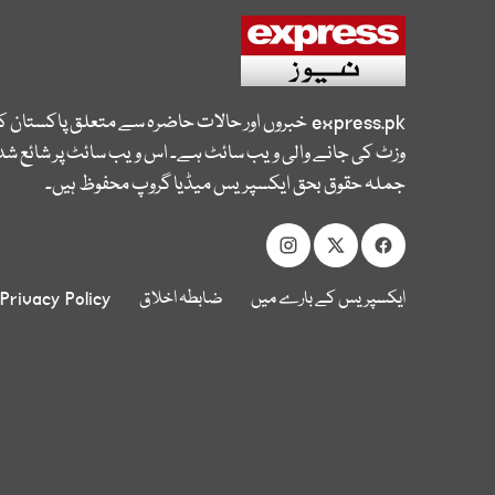
express.pk
خبروں اور حالات حاضرہ سے متعلق پاکستان 
وزٹ کی جانے والی ویب سائٹ ہے۔ اس ویب سائٹ پر شائع شدہ
جملہ حقوق بحق ایکسپریس میڈیا گروپ محفوظ ہیں۔
ایکسپریس کے بارے میں
ضابطہ اخلاق
Privacy Policy