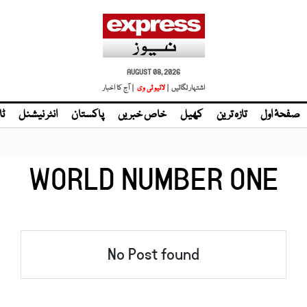
AUGUST 08, 2026
اشتہار لگائیں |
لائیو ٹی وی
| آج کا اخبار
صفحۂ اول
تازہ ترین
کھیل
خاص خبریں
پاکستان
انٹر نیشنل
ٹا
WORLD NUMBER ONE
No Post found