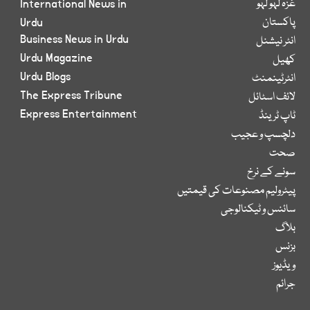
غزہ لہو لہو
International News in
پاکستان
Urdu
Business News in Urdu
انٹر نیشنل
Urdu Magazine
کھیل
Urdu Blogs
انٹرٹینمنٹ
The Express Tribune
لائف اسٹائل
Express Entertainment
ٹاپ ٹرینڈ
دلچسپ و عجیب
صحت
سونے کے نرخ
پیٹرولیم مصنوعات کی قیمتیں
سائنس و ٹیکنالوجی
بلاگ
بزنس
ویڈیوز
جرائم