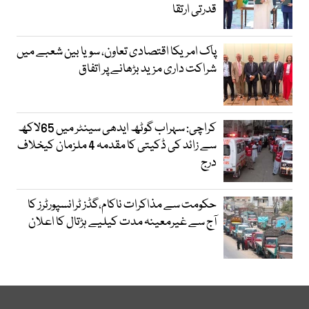
قدرتی ارتقا
پاک امریکا اقتصادی تعاون، سویا بین شعبے میں
شراکت داری مزید بڑھانے پر اتفاق
کراچی: سہراب گوٹھ ایدھی سینٹر میں 65لاکھ
سے زائد کی ڈکیتی کا مقدمہ 4 ملزمان کیخلاف
درج
حکومت سے مذاکرات ناکام،گڈز ٹرانسپورٹرز کا
آج سے غیرمعینہ مدت کیلیے ہڑتال کا اعلان