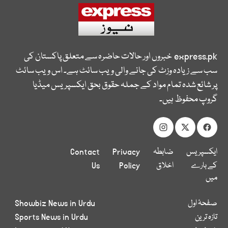
express.pk
خبروں اور حالات حاضرہ سے متعلق پاکستان کی
سب سے زیادہ وزٹ کی جانے والی ویب سائٹ ہے۔ اس ویب سائٹ
پر شائع شدہ تمام مواد کے جملہ حقوق بحق ایکسپریس میڈیا
گروپ محفوظ ہیں۔
ایکسپریس
ضابطہ
Privacy
Contact
کے بارے
اخلاق
Policy
Us
میں
صفحۂ اول
Showbiz News in Urdu
تازہ ترین
Sports News in Urdu