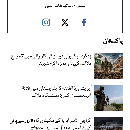
ہمارے ساتھ شامل ہوں
پاکستان
ہنگو؛ سیکیورٹی فورسز کی کارروائی میں 7خوارج
ہلاک، کیپٹن حمزہ اکرم شہید
آپریشن رَدُّ الفتنہ 3: بلوچستان میں فتنۃ
الہندوستان کے 3 دہشتگرد ہلاک
کراچی: لائنز ایریا کے مکینوں کا 15 روز سے پانی
کی فراہمی معطل ہونے پر احتجاج