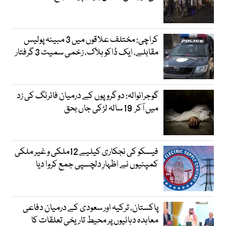
کراچی: مختلف علاقوں میں 3 مبینہ پولیس
مقابلے، ایک ڈاکو ہلاک، زخمی سمیت 3 گرفتار
گوجرانوالہ: دو گروپوں کے درمیان فائرنگ کی زد
میں آکر 19 سالہ لڑکی جاں بحق
فیسکو کی نجکاری کیلیے 12ملکی و غیر ملکی
کمپنیوں نے اظہارِ دلچسپی جمع کروا دیا
پاکستان، ترکیہ اور سعودی کے درمیان دفاعی
معاہدہ دہائیوں پر محیط تاریخی تعلقات کا