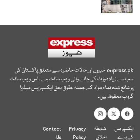
express.pk
خبروں اور حالات حاضرہ سے متعلق پاکستان کی
سب سے زیادہ وزٹ کی جانے والی ویب سائٹ ہے۔ اس ویب سائٹ
پر شائع شدہ تمام مواد کے جملہ حقوق بحق ایکسپریس میڈیا
گروپ محفوظ ہیں۔
ایکسپریس
ضابطہ
Privacy
Contact
کے بارے
اخلاق
Policy
Us