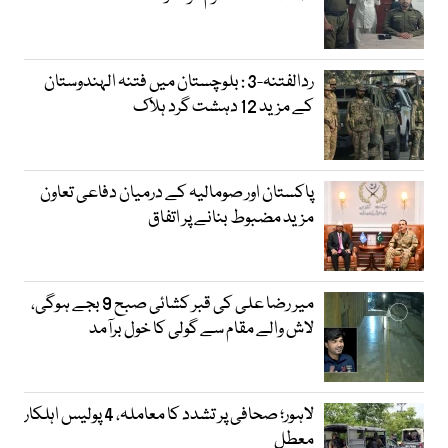
ردالفتنہ-3 : بلوچستان میں فتنہ الہندوستان
کے مزید 12 دہشت گرد ہلاک
پاکستان اور صومالیہ کے درمیان دفاعی تعاون
مزید مضبوط بنانے پر اتفاق
میر رضا علی کی قبر کشائی صبح 9 بجے ہوگی،
لاش والے مقام سے گولی کا خول برآمد
لاہور؛ صحافی پر تشدد کا معاملہ، 4 پولیس اہلکار
معطل