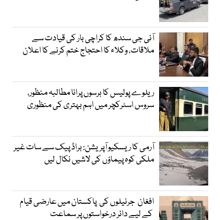
آئی جی سندھ کا کراچی بار کی قیادت سے
ملاقات، وکلاء کا احتجاج ختم کرنے کا اعلان
ریلوے پولیس کا برسوں پرانا مطالبہ منظور،
سروس اسٹرکچر میں اہم بہتری کی منظوری
آرمی کا ریسکیو آپریشن: براڈ پیک سے سات غیر
ملکی کوہ پیماؤں کی لاشیں نکال لیں
افغان جرنیلوں کی پاکستان میں عارضی قیام
کے لیے دائر درخواستوں پر سماعت