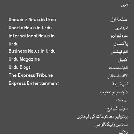
میں
صفحۂ اول
Showbiz News in Urdu
تازہ ترین
Sports News in Urdu
غزہ لہو لہو
International News in
پاکستان
Urdu
Business News in Urdu
انٹر نیشنل
Urdu Magazine
کھیل
Urdu Blogs
انٹرٹینمنٹ
The Express Tribune
لائف اسٹائل
Express Entertainment
ٹاپ ٹرینڈ
دلچسپ و عجیب
صحت
سونے کے نرخ
پیٹرولیم مصنوعات کی قیمتیں
سائنس و ٹیکنالوجی
بلاگ