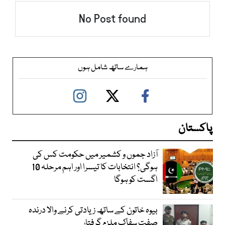
No Post found
ہمارے ساتھ شامل ہوں
پاکستان
آزاد جموں و کشمیر میں حکومت کس کی
ہوگی؟ انتخابات کا تیسرا اور اہم مرحلہ 10
اگست کو ہوگا
بیوہ خاتون کے ساتھ زیادتی کرنے والا درندہ
صفت سفاک ملزم گرفتار