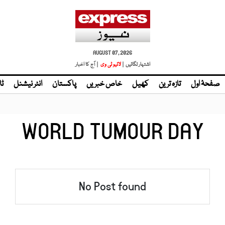
AUGUST 07, 2026
اشتہار لگائیں |
لائیو ٹی وی
| آج کا اخبار
صفحۂ اول
تازہ ترین
کھیل
خاص خبریں
پاکستان
انٹر نیشنل
ٹا
WORLD TUMOUR DAY
No Post found