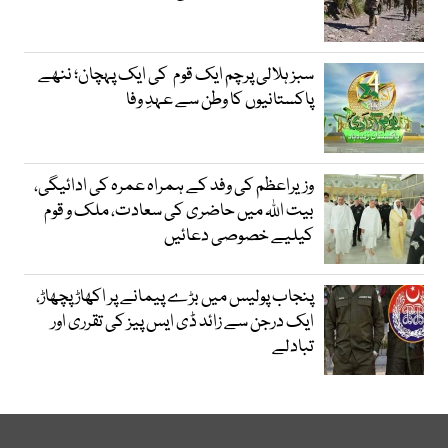
سبز ہلالی پرچم ایک قوم کی ایک پہچان؛ ننھے
پاکستانیوں کا وطن سے عہدِ وفا
وزیراعظم کی وفد کے ہمراہ عمرہ کی ادائیگی،
بیت اللہ میں حاضری کی سعادت، ملک و قوم
کیلیے خصوصی دعائیں
پنجاب پولیس میں بڑے پیمانے پر اکھاڑ پچھاڑ،
ایک درجن سے زائد ڈی ایس پیز کی تقرری اور
تبادلے