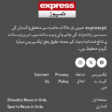
express.pk
خبروں اور حالات حاضرہ سے متعلق پاکستان کی
سب سے زیادہ وزٹ کی جانے والی ویب سائٹ ہے۔ اس ویب سائٹ
پر شائع شدہ تمام مواد کے جملہ حقوق بحق ایکسپریس میڈیا
گروپ محفوظ ہیں۔
ایکسپریس
ضابطہ
Privacy
Contact
کے بارے
اخلاق
Policy
Us
میں
صفحۂ اول
Showbiz News in Urdu
تازہ ترین
Sports News in Urdu