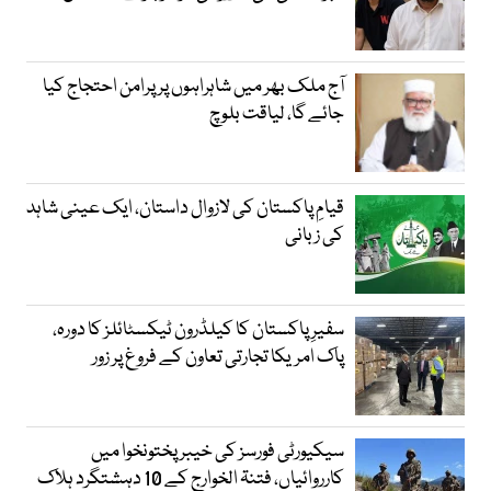
آج ملک بھر میں شاہراہوں پر پرامن احتجاج کیا
جائے گا، لیاقت بلوچ
قیامِ پاکستان کی لازوال داستان، ایک عینی شاہد
کی زبانی
سفیرِ پاکستان کا کیلڈرون ٹیکسٹائلز کا دورہ،
پاک امریکا تجارتی تعاون کے فروغ پر زور
سیکیورٹی فورسز کی خیبر پختونخوا میں
کارروائیاں، فتنۃ الخوارج کے 10 دہشتگرد ہلاک