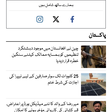
ہمارے ساتھ شامل ہوں
پاکستان
چین نے افغانستان میں موجود دہشتگرد
تنظیموں کو ہمسایہ ممالک کیلئے سنگین
خطرہ قرار دیدیا
25 کلوواٹ تک سولر صارفین کے لیے نیپرا کی
اجازت کی شرط ختم
میر رضا کے والد کا نئے میڈیکل بورڈ پر اعتراض،
قبر کشائی کی کارروائی مؤخر ہونے کا امکان