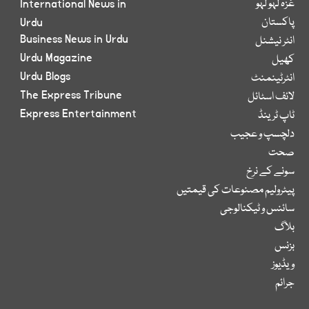
غزہ لہو لہو
International News in
پاکستان
Urdu
Business News in Urdu
انٹر نیشنل
Urdu Magazine
کھیل
Urdu Blogs
انٹرٹینمنٹ
The Express Tribune
لائف اسٹائل
Express Entertainment
ٹاپ ٹرینڈ
دلچسپ و عجیب
صحت
سونے کے نرخ
پیٹرولیم مصنوعات کی قیمتیں
سائنس و ٹیکنالوجی
بلاگ
بزنس
ویڈیوز
جرائم