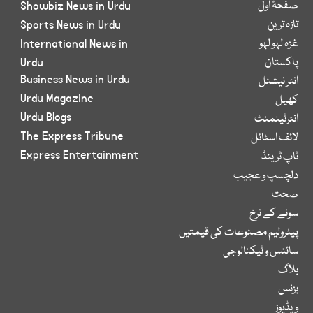
صفحۂ اول
Showbiz News in Urdu
تازہ ترین
Sports News in Urdu
غزہ لہو لہو
International News in
پاکستان
Urdu
Business News in Urdu
انٹر نیشنل
Urdu Magazine
کھیل
Urdu Blogs
انٹرٹینمنٹ
The Express Tribune
لائف اسٹائل
Express Entertainment
ٹاپ ٹرینڈ
دلچسپ و عجیب
صحت
سونے کے نرخ
پیٹرولیم مصنوعات کی قیمتیں
سائنس و ٹیکنالوجی
بلاگ
بزنس
ویڈیوز