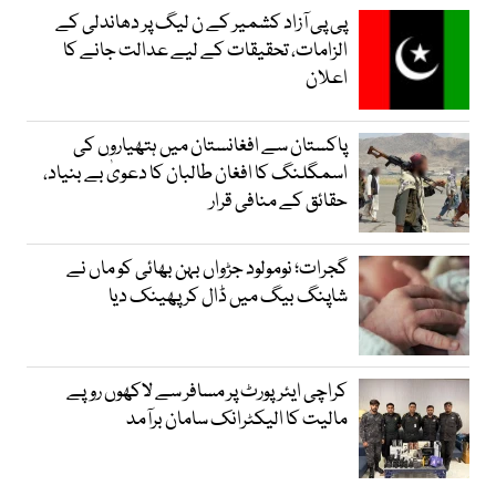
پی پی آزاد کشمیر کے ن لیگ پر دھاندلی کے
الزامات، تحقیقات کے لیے عدالت جانے کا
اعلان
پاکستان سے افغانستان میں ہتھیاروں کی
اسمگلنگ کا افغان طالبان کا دعویٰ بے بنیاد،
حقائق کے منافی قرار
گجرات؛ نومولود جڑواں بہن بھائی کو ماں نے
شاپنگ بیگ میں ڈال کر پھینک دیا
کراچی ایئرپورٹ پر مسافر سے لاکھوں روپے
مالیت کا الیکٹرانک سامان برآمد