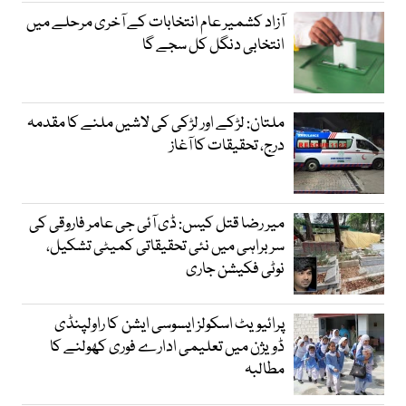
آزاد کشمیر عام انتخابات کے آخری مرحلے میں
انتخابی دنگل کل سجے گا
ملتان: لڑکے اور لڑکی کی لاشیں ملنے کا مقدمہ
درج، تحقیقات کا آغاز
میر رضا قتل کیس: ڈی آئی جی عامر فاروقی کی
سربراہی میں نئی تحقیقاتی کمیٹی تشکیل،
نوٹی فکیشن جاری
پرائیویٹ اسکولز ایسوسی ایشن کا راولپنڈی
ڈویژن میں تعلیمی ادارے فوری کھولنے کا
مطالبہ