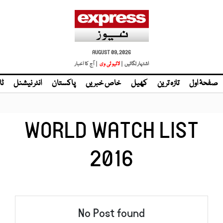
AUGUST 09, 2026
اشتہار لگائیں |
لائیو ٹی وی
| آج کا اخبار
صفحۂ اول
تازہ ترین
کھیل
خاص خبریں
پاکستان
انٹر نیشنل
ٹا
WORLD WATCH LIST
2016
No Post found