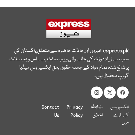
express.pk
خبروں اور حالات حاضرہ سے متعلق پاکستان کی
سب سے زیادہ وزٹ کی جانے والی ویب سائٹ ہے۔ اس ویب سائٹ
پر شائع شدہ تمام مواد کے جملہ حقوق بحق ایکسپریس میڈیا
گروپ محفوظ ہیں۔
ایکسپریس
ضابطہ
Privacy
Contact
کے بارے
اخلاق
Policy
Us
میں