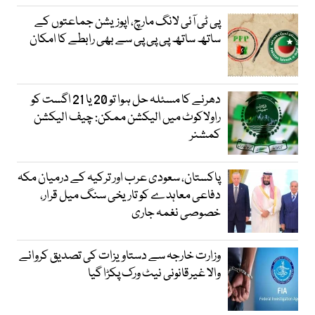
پی ٹی آئی لانگ مارچ، اپوزیشن جماعتوں کے
ساتھ ساتھ پی پی پی سے بھی رابطے کا امکان
دھرنے کا مسئلہ حل ہوا تو 20 یا 21 اگست کو
راولاکوٹ میں الیکشن ممکن: چیف الیکشن
کمشنر
پاکستان، سعودی عرب اور ترکیہ کے درمیان مکہ
دفاعی معاہدے کو تاریخی سنگ میل قرار،
خصوصی نغمہ جاری
وزارت خارجہ سے دستاویزات کی تصدیق کروانے
والا غیرقانونی نیٹ ورک پکڑا گیا