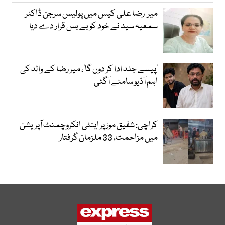
میر رضا علی کیس میں پولیس سرجن ڈاکٹر
سمعیہ سید نے خود کو بے بس قرار دے دیا
’پیسے جلد ادا کر دوں گا‘، میر رضا کے والد کی
اہم آڈیو سامنے آگئی
کراچی: شفیق موڑ پر اینٹی انکروچمنٹ آپریشن
میں مزاحمت، 33 ملزمان گرفتار