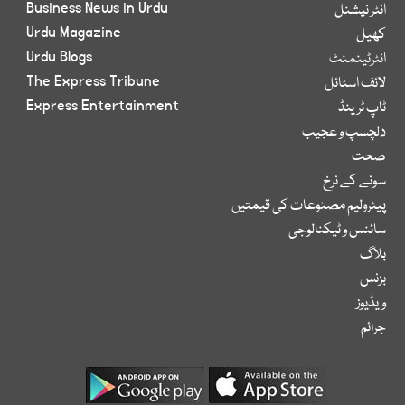
Business News in Urdu
انٹر نیشنل
Urdu Magazine
کھیل
Urdu Blogs
انٹرٹینمنٹ
The Express Tribune
لائف اسٹائل
Express Entertainment
ٹاپ ٹرینڈ
دلچسپ و عجیب
صحت
سونے کے نرخ
پیٹرولیم مصنوعات کی قیمتیں
سائنس و ٹیکنالوجی
بلاگ
بزنس
ویڈیوز
جرائم