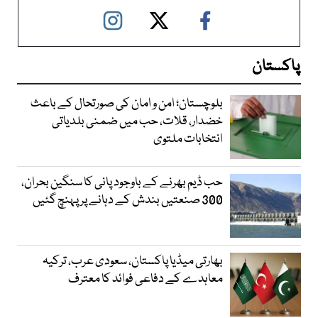
پاکستان
بلوچستان؛ امن و امان کی صورتحال کے باعث
خضدار، قلات، حب میں ضمنی بلدیاتی
انتخابات ملتوی
حب ڈیم بھرنے کے باوجود پانی کا سنگین بحران،
300 صنعتیں بندش کے دہانے پر پہنچ گئیں
بھارتی میڈیا پاکستان، سعودی عرب، ترکیہ
معاہدے کے دفاعی فوائد کا معترف