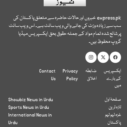
express.pk
خبروں اور حالات حاضرہ سے متعلق پاکستان کی
سب سے زیادہ وزٹ کی جانے والی ویب سائٹ ہے۔ اس ویب سائٹ
پر شائع شدہ تمام مواد کے جملہ حقوق بحق ایکسپریس میڈیا
گروپ محفوظ ہیں۔
ایکسپریس
ضابطہ
Privacy
Contact
کے بارے
اخلاق
Policy
Us
میں
صفحۂ اول
Showbiz News in Urdu
تازہ ترین
Sports News in Urdu
غزہ لہو لہو
International News in
پاکستان
Urdu