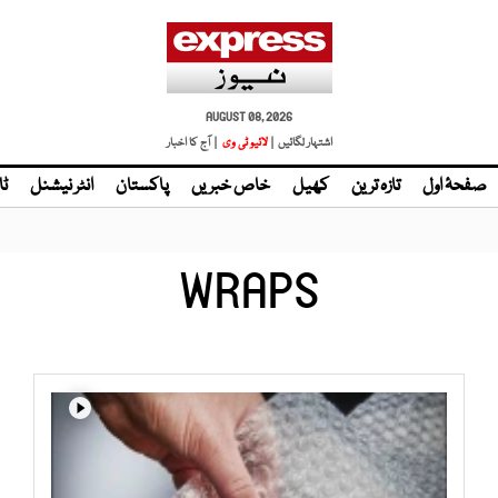
AUGUST 08, 2026
اشتہار لگائیں |
لائیو ٹی وی
| آج کا اخبار
صفحۂ اول
تازہ ترین
کھیل
خاص خبریں
پاکستان
انٹر نیشنل
ٹا
WRAPS