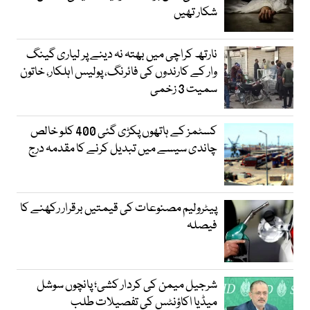
شکار تھیں
نارتھ کراچی میں بھتہ نہ دینے پر لیاری گینگ
وار کے کارندوں کی فائرنگ، پولیس اہلکار، خاتون
سمیت 3 زخمی
کسٹمز کے ہاتھوں پکڑی گئی 400 کلو خالص
چاندی سیسے میں تبدیل کرنے کا مقدمہ درج
پیٹرولیم مصنوعات کی قیمتیں برقرار رکھنے کا
فیصلہ
شرجیل میمن کی کردار کشی؛ پانچوں سوشل
میڈیا اکاؤنٹس کی تفصیلات طلب