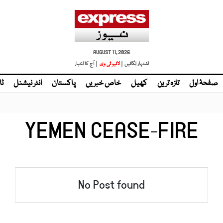
AUGUST 11, 2026
اشتہار لگائیں |
لائیو ٹی وی
| آج کا اخبار
صفحۂ اول
تازہ ترین
کھیل
خاص خبریں
پاکستان
انٹر نیشنل
ٹا
YEMEN CEASE-FIRE
No Post found