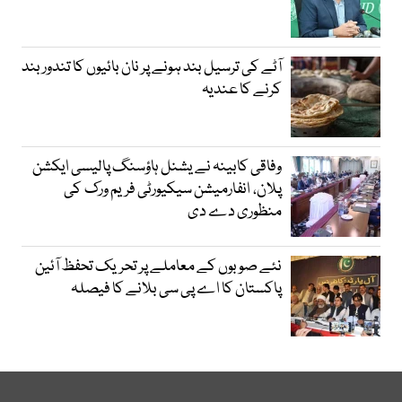
آٹے کی ترسیل بند ہونے پر نان بائیوں کا تندور بند
کرنے کا عندیہ
وفاقی کابینہ نے یشنل ہاؤسنگ پالیسی ایکشن
پلان، انفارمیشن سیکیورٹی فریم ورک کی
منظوری دے دی
نئے صوبوں کے معاملے پر تحریک تحفظ آئین
پاکستان کا اے پی سی بلانے کا فیصلہ