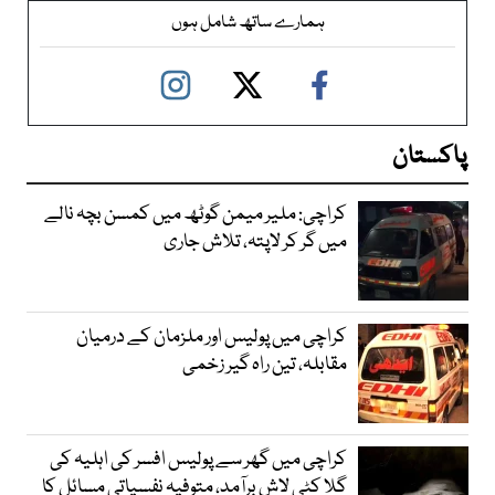
ہمارے ساتھ شامل ہوں
پاکستان
کراچی: ملیر میمن گوٹھ میں کمسن بچہ نالے
میں گر کر لاپتہ، تلاش جاری
کراچی میں پولیس اور ملزمان کے درمیان
مقابلہ، تین راہ گیر زخمی
کراچی میں گھر سے پولیس افسر کی اہلیہ کی
گلا کٹی لاش برآمد، متوفیہ نفسیاتی مسائل کا