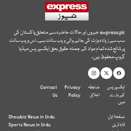
express.pk
خبروں اور حالات حاضرہ سے متعلق پاکستان کی
سب سے زیادہ وزٹ کی جانے والی ویب سائٹ ہے۔ اس ویب سائٹ
پر شائع شدہ تمام مواد کے جملہ حقوق بحق ایکسپریس میڈیا
گروپ محفوظ ہیں۔
ایکسپریس
ضابطہ
Privacy
Contact
کے بارے
اخلاق
Policy
Us
میں
صفحۂ اول
Showbiz News in Urdu
تازہ ترین
Sports News in Urdu