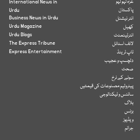
غزہ لہو لہو
International News in
پاکستان
Urdu
Business News in Urdu
انٹر نیشنل
Urdu Magazine
کھیل
Urdu Blogs
انٹرٹینمنٹ
The Express Tribune
لائف اسٹائل
Express Entertainment
ٹاپ ٹرینڈ
دلچسپ و عجیب
صحت
سونے کے نرخ
پیٹرولیم مصنوعات کی قیمتیں
سائنس و ٹیکنالوجی
بلاگ
بزنس
ویڈیوز
جرائم