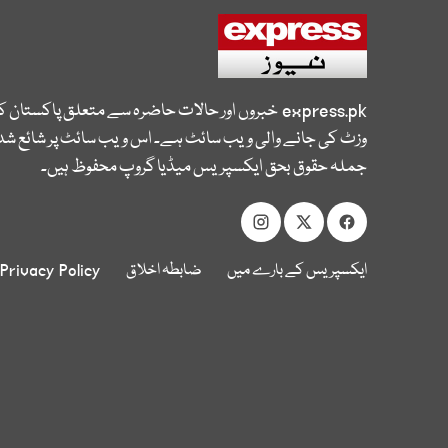
express.pk
خبروں اور حالات حاضرہ سے متعلق پاکستان 
وزٹ کی جانے والی ویب سائٹ ہے۔ اس ویب سائٹ پر شائع شدہ
جملہ حقوق بحق ایکسپریس میڈیا گروپ محفوظ ہیں۔
ایکسپریس کے بارے میں
ضابطہ اخلاق
Privacy Policy