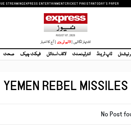
IVE STREAMING
EXPRESS ENTERTAINMENT
CRICKET PAKISTAN
TODAY'S PAPER
AUGUST 07, 2026
اشتہار لگائیں |
| آج کا اخبار
ر نیشنل
ٹاپ ٹرینڈ
انٹرٹینمنٹ
لائف اسٹائل
فیکٹ چیک
صحت
YEMEN REBEL MISSILES
No Post fo