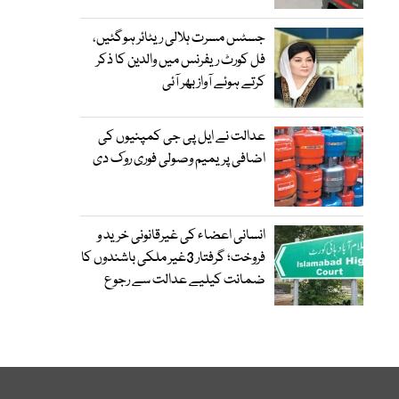
جسٹس مسرت ہلالی ریٹائر ہوگئیں،
فل کورٹ ریفرنس میں والدین کا ذکر
کرتے ہوئے آواز بھر آئی
عدالت نے ایل پی جی کمپنیوں کی
اضافی پریمیم وصولی فوری روک دی
انسانی اعضاء کی غیرقانونی خرید و
فروخت؛ گرفتار 3غیر ملکی باشندوں کا
ضمانت کیلیے عدالت سے رجوع