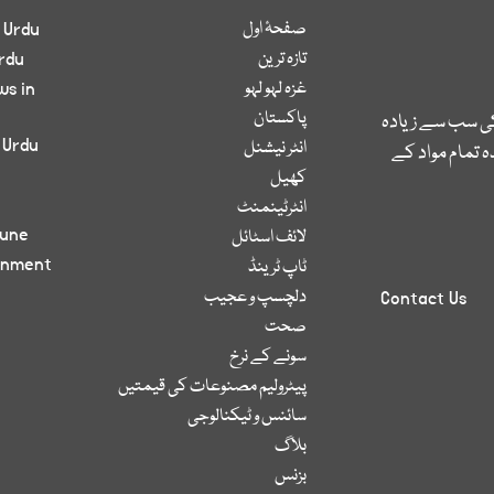
صفحۂ اول
 Urdu
تازہ ترین
rdu
غزہ لہو لہو
ws in
پاکستان
کی سب سے زیادہ
 Urdu
انٹر نیشنل
 تمام مواد کے
کھیل
انٹرٹینمنٹ
bune
لائف اسٹائل
inment
ٹاپ ٹرینڈ
دلچسپ و عجیب
Contact Us
صحت
سونے کے نرخ
پیٹرولیم مصنوعات کی قیمتیں
سائنس و ٹیکنالوجی
بلاگ
بزنس