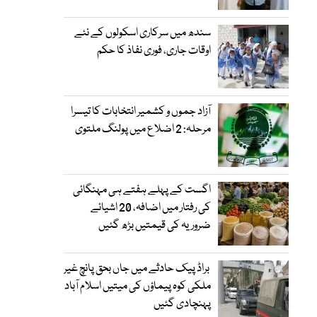
سندھ میں سرکاری اسکولوں کے نئے
اوقات جاری، فوری نفاذ کا حکم
آزاد جموں و کشمیر انتخابات کا تیسرا
مرحلہ: 2 اضلاع میں پولنگ ملتوی
اگست کے پہلے ہفتے ہی مہنگائی
کی رفتار میں اضافہ، 20 اشیائے
ضروریہ کی قیمتیں بڑھ گئیں
براڈ پیک حادثے میں جاں بحق پانچ غیر
ملکی کوہ پیماؤں کی میتیں اسلام آباد
پہنچادی گئیں