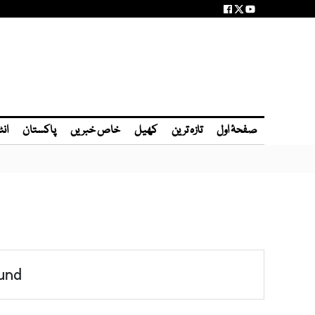
صفحۂ اول
تازہ ترین
کھیل
خاص خبریں
پاکستان
انٹ
und