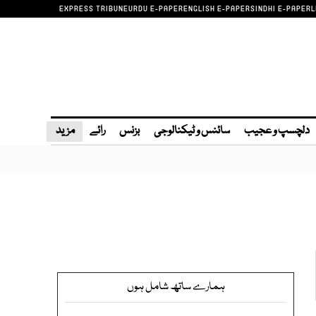
EXPRESS TRIBUNE
URDU E-PAPER
ENGLISH E-PAPER
SINDHI E-PAPER
L
دلچسپ و عجیب
سائنس و ٹیکنالوجی
بزنس
رائے
مزید
ہمارے ساتھ شامل ہوں