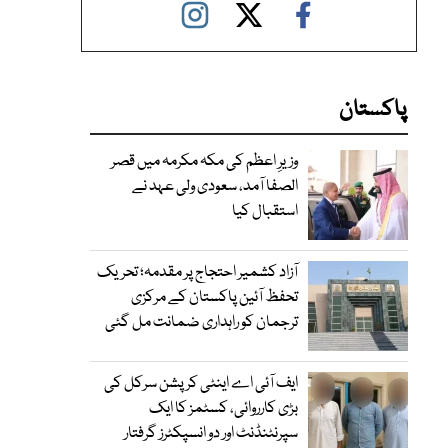
پاکستان
وزیرِ اعظم کی مکہ مکرمہ میں قصر
الصفا آمد، سعودی ولی عہد نے
استقبال کیا
آزاد کشمیر احتجاج پر مقدمہ؛ تحریک
تحفظ آئین پاکستان کے مرکزی
ترجمان کو راہداری ضمانت مل گئی
ایف آئی اے اینٹی کرپشن سرکل کی
بڑی کارروائی، کسٹمز کا ایک
سپرنٹنڈنٹ اور دو انسپکٹرز گرفتار