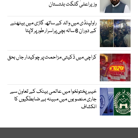
وزیراعلیٰ گلگت بلتستان
راولپنڈی میں والد کے ساتھ گاڑی میں بیٹھنے
کے دوران 6 سالہ بچی پراسرار طور پر لاپتا
کراچی میں ڈکیتی مزاحمت پر چوکیدار جاں بحق
خیبرپختونخوا میں عالمی بینک کے تعاون سے
جاری منصوبوں میں مبینہ بے ضابطگیوں کا
انکشاف