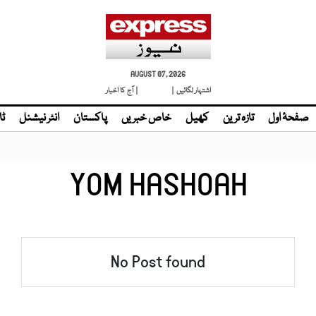
AUGUST 07, 2026
اشتہار لگائیں |
لائیو ٹی وی
| آج کا اخبار
صفحۂ اول
تازہ ترین
کھیل
خاص خبریں
پاکستان
انٹر نیشنل
ٹا
YOM HASHOAH
No Post found