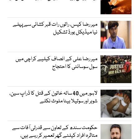
میر رضا کیس، راتوں رات قبر کشائی سے پہلے
نیا میڈیکل بورڈ تشکیل
میر رضا علی کے انصاف کیلیے کراچی میں
سول سوسائٹی کا احتجاج
لاہور میں 40 سالہ خاتون کے قتل کا ڈراپ سین،
شوہر اور سوتیلا بیٹا ملوث نکلے
حکومت سندھ کے تعاون سے قدرتی آفات سے
متاثرہ افراد کیلئے گھر تعمیر کر رہے ہیں،