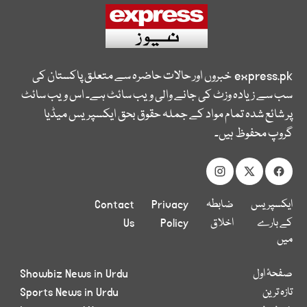
express.pk
خبروں اور حالات حاضرہ سے متعلق پاکستان کی
سب سے زیادہ وزٹ کی جانے والی ویب سائٹ ہے۔ اس ویب سائٹ
پر شائع شدہ تمام مواد کے جملہ حقوق بحق ایکسپریس میڈیا
گروپ محفوظ ہیں۔
ایکسپریس
ضابطہ
Privacy
Contact
کے بارے
اخلاق
Policy
Us
میں
صفحۂ اول
Showbiz News in Urdu
تازہ ترین
Sports News in Urdu