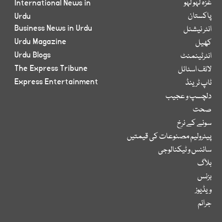
غزہ لہو لہو
International News in
پاکستان
Urdu
Business News in Urdu
انٹر نیشنل
Urdu Magazine
کھیل
Urdu Blogs
انٹرٹینمنٹ
The Express Tribune
لائف اسٹائل
Express Entertainment
ٹاپ ٹرینڈ
دلچسپ و عجیب
صحت
سونے کے نرخ
پیٹرولیم مصنوعات کی قیمتیں
سائنس و ٹیکنالوجی
بلاگ
بزنس
ویڈیوز
جرائم