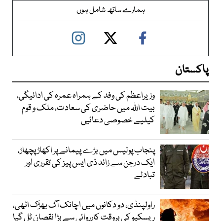
ہمارے ساتھ شامل ہوں
پاکستان
وزیراعظم کی وفد کے ہمراہ عمرہ کی ادائیگی،
بیت اللہ میں حاضری کی سعادت، ملک و قوم
کیلیے خصوصی دعائیں
پنجاب پولیس میں بڑے پیمانے پر اکھاڑ پچھاڑ،
ایک درجن سے زائد ڈی ایس پیز کی تقرری اور
تبادلے
راولپنڈی، دو دکانوں میں اچانک آگ بھڑک اٹھی،
ریسکیو کی بروقت کارروائی سے بڑا نقصان ٹل گیا