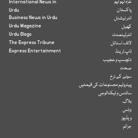
غزہ لہو لہو
International News in
پاکستان
Urdu
Business News in Urdu
انٹر نیشنل
Urdu Magazine
کھیل
Urdu Blogs
انٹرٹینمنٹ
The Express Tribune
لائف اسٹائل
Express Entertainment
ٹاپ ٹرینڈ
دلچسپ و عجیب
صحت
سونے کے نرخ
پیٹرولیم مصنوعات کی قیمتیں
سائنس و ٹیکنالوجی
بلاگ
بزنس
ویڈیوز
جرائم