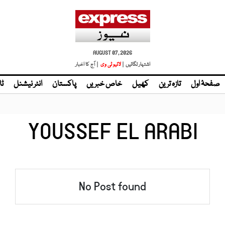
AUGUST 07, 2026
اشتہار لگائیں |
لائیو ٹی وی
| آج کا اخبار
صفحۂ اول
تازہ ترین
کھیل
خاص خبریں
پاکستان
انٹر نیشنل
ٹا
YOUSSEF EL ARABI
No Post found