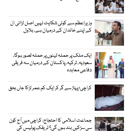
وزیراعظم سے کوئی شکایت نہیں اصل لڑائی ان
کے اپنے خاندان کے درمیان ہے، بلاول
ایک ملک پر حملہ تینوں پر حملہ تصور ہوگا،
سعودیہ، ترکیہ، پاکستان کے درمیان سہ فریقی
دفاعی معاہدہ
کراچی؛ پہاڑ سے گر کر ایک کم عمر لڑکا جاں بحق
جماعت اسلامی کا احتجاج: کراچی میں آج کون
سی سڑکیں بند ہوں گی؟ ٹریفک پولیس کی