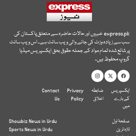
express.pk
خبروں اور حالات حاضرہ سے متعلق پاکستان کی
سب سے زیادہ وزٹ کی جانے والی ویب سائٹ ہے۔ اس ویب سائٹ
پر شائع شدہ تمام مواد کے جملہ حقوق بحق ایکسپریس میڈیا
گروپ محفوظ ہیں۔
ایکسپریس
ضابطہ
Privacy
Contact
کے بارے
اخلاق
Policy
Us
میں
صفحۂ اول
Showbiz News in Urdu
تازہ ترین
Sports News in Urdu