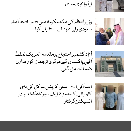
ایڈوائزری جاری
وزیرِ اعظم کی مکہ مکرمہ میں قصر الصفا آمد،
سعودی ولی عہد نے استقبال کیا
آزاد کشمیر احتجاج پر مقدمہ؛ تحریک تحفظ
آئین پاکستان کے مرکزی ترجمان کو راہداری
ضمانت مل گئی
ایف آئی اے اینٹی کرپشن سرکل کی بڑی
کارروائی، کسٹمز کا ایک سپرنٹنڈنٹ اور دو
انسپکٹرز گرفتار