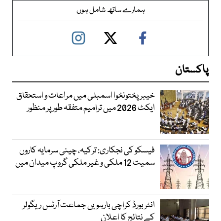
ہمارے ساتھ شامل ہوں
پاکستان
خیبرپختونخوا اسمبلی میں مراعات و استحقاق
ایکٹ 2026 میں ترامیم متفقہ طور پر منظور
فیسکو کی نجکاری: ترکیہ، چینی سرمایہ کاروں
سمیت 12 ملکی و غیر ملکی گروپ میدان میں
انٹر بورڈ کراچی بارہویں جماعت آرٹس ریگولر
کے نتائج کا اعلان