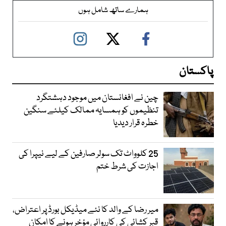
ہمارے ساتھ شامل ہوں
پاکستان
چین نے افغانستان میں موجود دہشتگرد
تنظیموں کو ہمسایہ ممالک کیلئے سنگین
خطرہ قرار دیدیا
25 کلوواٹ تک سولر صارفین کے لیے نیپرا کی
اجازت کی شرط ختم
میر رضا کے والد کا نئے میڈیکل بورڈ پر اعتراض،
قبر کشائی کی کارروائی مؤخر ہونے کا امکان