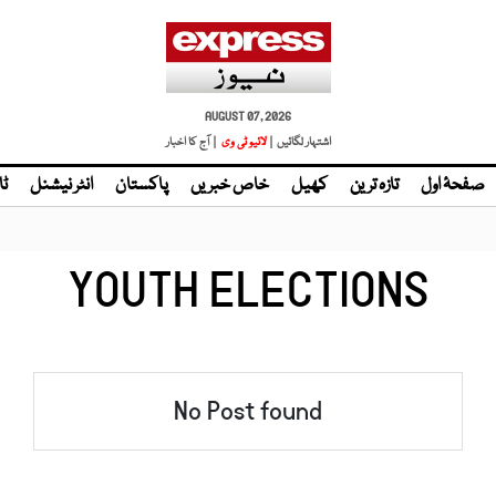
AUGUST 07, 2026
اشتہار لگائیں |
لائیو ٹی وی
| آج کا اخبار
صفحۂ اول
تازہ ترین
کھیل
خاص خبریں
پاکستان
انٹر نیشنل
ٹا
YOUTH ELECTIONS
No Post found