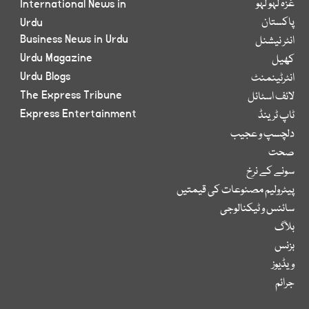
غزہ لہو لہو
International News in
پاکستان
Urdu
Business News in Urdu
انٹر نیشنل
Urdu Magazine
کھیل
Urdu Blogs
انٹرٹینمنٹ
The Express Tribune
لائف اسٹائل
Express Entertainment
ٹاپ ٹرینڈ
دلچسپ و عجیب
صحت
سونے کے نرخ
پیٹرولیم مصنوعات کی قیمتیں
سائنس و ٹیکنالوجی
بلاگ
بزنس
ویڈیوز
جرائم