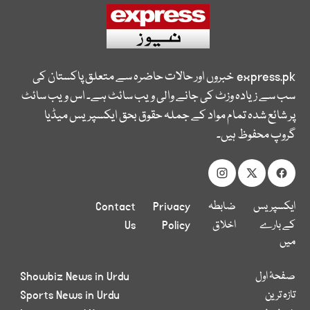
express.pk
خبروں اور حالات حاضرہ سے متعلق پاکستان کی
سب سے زیادہ وزٹ کی جانے والی ویب سائٹ ہے۔ اس ویب سائٹ
پر شائع شدہ تمام مواد کے جملہ حقوق بحق ایکسپریس میڈیا
گروپ محفوظ ہیں۔
ایکسپریس
ضابطہ
Privacy
Contact
کے بارے
اخلاق
Policy
Us
میں
صفحۂ اول
Showbiz News in Urdu
تازہ ترین
Sports News in Urdu