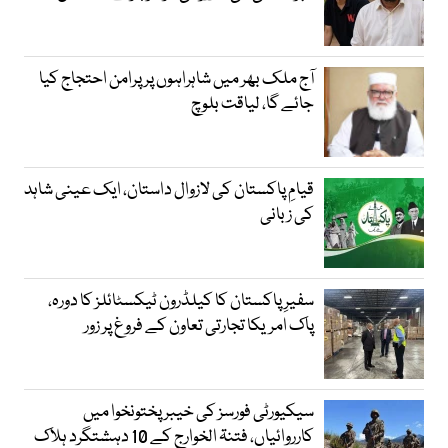
آج ملک بھر میں شاہراہوں پر پرامن احتجاج کیا
جائے گا، لیاقت بلوچ
قیامِ پاکستان کی لازوال داستان، ایک عینی شاہد
کی زبانی
سفیرِ پاکستان کا کیلڈرون ٹیکسٹائلز کا دورہ،
پاک امریکا تجارتی تعاون کے فروغ پر زور
سیکیورٹی فورسز کی خیبر پختونخوا میں
کارروائیاں، فتنۃ الخوارج کے 10 دہشتگرد ہلاک