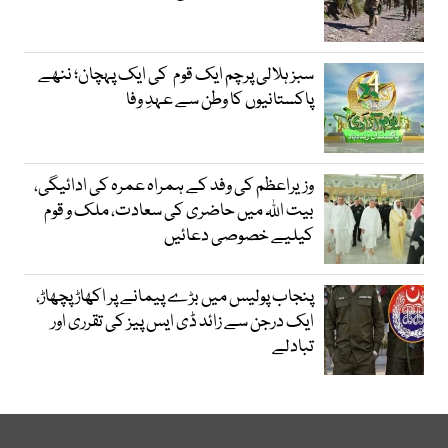
سبز ہلالی پرچم ایک قوم کی ایک پہچان؛ ننھے
پاکستانیوں کا وطن سے عہدِ وفا
وزیراعظم کی وفد کے ہمراہ عمرہ کی ادائیگی،
بیت اللہ میں حاضری کی سعادت، ملک و قوم
کیلیے خصوصی دعائیں
پنجاب پولیس میں بڑے پیمانے پر اکھاڑ پچھاڑ،
ایک درجن سے زائد ڈی ایس پیز کی تقرری اور
تبادلے