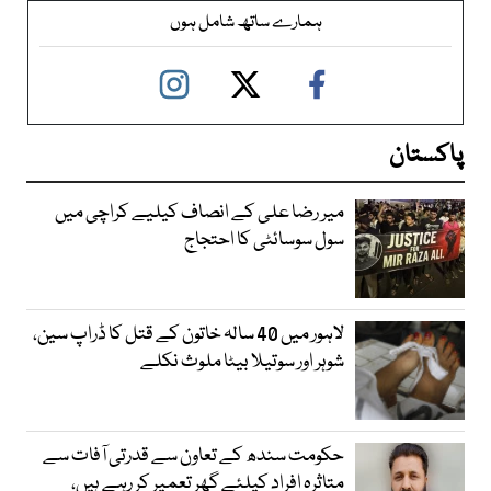
ہمارے ساتھ شامل ہوں
پاکستان
میر رضا علی کے انصاف کیلیے کراچی میں
سول سوسائٹی کا احتجاج
لاہور میں 40 سالہ خاتون کے قتل کا ڈراپ سین،
شوہر اور سوتیلا بیٹا ملوث نکلے
حکومت سندھ کے تعاون سے قدرتی آفات سے
متاثرہ افراد کیلئے گھر تعمیر کر رہے ہیں،