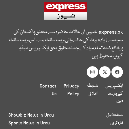
express.pk
خبروں اور حالات حاضرہ سے متعلق پاکستان کی
سب سے زیادہ وزٹ کی جانے والی ویب سائٹ ہے۔ اس ویب سائٹ
پر شائع شدہ تمام مواد کے جملہ حقوق بحق ایکسپریس میڈیا
گروپ محفوظ ہیں۔
ایکسپریس
ضابطہ
Privacy
Contact
کے بارے
اخلاق
Policy
Us
میں
صفحۂ اول
Showbiz News in Urdu
تازہ ترین
Sports News in Urdu