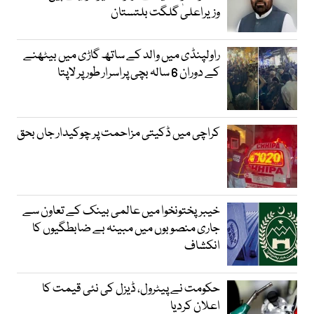
وزیراعلیٰ گلگت بلتستان
راولپنڈی میں والد کے ساتھ گاڑی میں بیٹھنے
کے دوران 6 سالہ بچی پراسرار طور پر لاپتا
کراچی میں ڈکیتی مزاحمت پر چوکیدار جاں بحق
خیبرپختونخوا میں عالمی بینک کے تعاون سے
جاری منصوبوں میں مبینہ بے ضابطگیوں کا
انکشاف
حکومت نے پیٹرول، ڈیزل کی نئی قیمت کا
اعلان کردیا