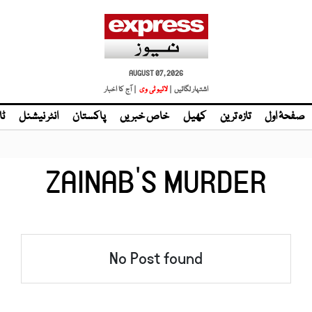
AUGUST 07, 2026
اشتہار لگائیں |
| آج کا اخبار
صفحۂ اول
تازہ ترین
کھیل
خاص خبریں
پاکستان
انٹر نیشنل
ٹا
ZAINAB’S MURDER
No Post found