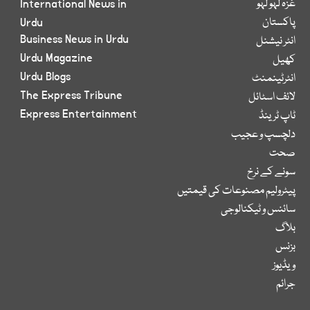
غزہ لہو لہو
International News in
پاکستان
Urdu
Business News in Urdu
انٹر نیشنل
Urdu Magazine
کھیل
Urdu Blogs
انٹرٹینمنٹ
The Express Tribune
لائف اسٹائل
Express Entertainment
ٹاپ ٹرینڈ
دلچسپ و عجیب
صحت
سونے کے نرخ
پیٹرولیم مصنوعات کی قیمتیں
سائنس و ٹیکنالوجی
بلاگ
بزنس
ویڈیوز
جرائم