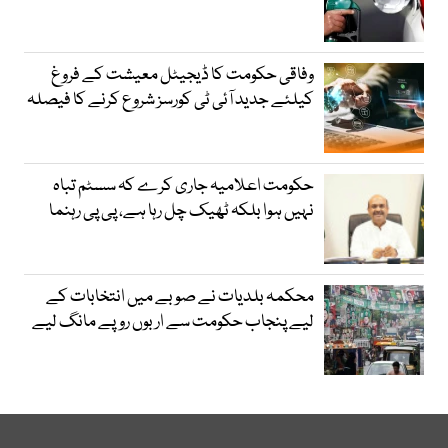
وفاقی حکومت کا ڈیجیٹل معیشت کے فروغ
کیلئے جدید آئی ٹی کورسز شروع کرنے کا فیصلہ
حکومت اعلامیہ جاری کرے کہ سسٹم تباہ
نہیں ہوا بلکہ ٹھیک چل رہا ہے، پی پی رہنما
محکمہ بلدیات نے صوبے میں انتخابات کے
لیے پنجاب حکومت سے اربوں روپے مانگ لیے