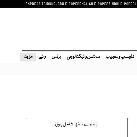
EXPRESS TRIBUNE
URDU E-PAPER
ENGLISH E-PAPER
SINDHI E-PAPER
L
دلچسپ و عجیب
سائنس و ٹیکنالوجی
بزنس
رائے
مزید
ہمارے ساتھ شامل ہوں