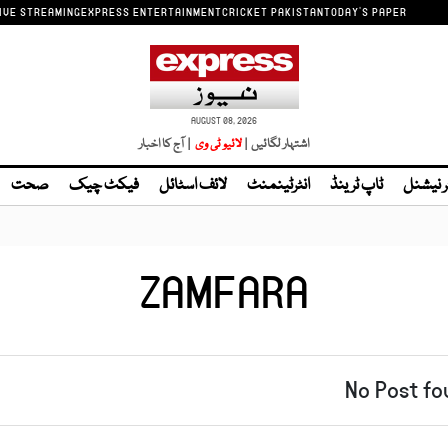
IVE STREAMING
EXPRESS ENTERTAINMENT
CRICKET PAKISTAN
TODAY'S PAPER
AUGUST 08, 2026
اشتہار لگائیں |
| آج کا اخبار
ر نیشنل
ٹاپ ٹرینڈ
انٹرٹینمنٹ
لائف اسٹائل
فیکٹ چیک
صحت
ZAMFARA
No Post fo