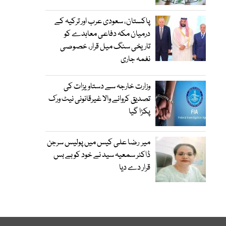
پاکستان، سعودی عرب اور ترکیہ کے
درمیان مکہ دفاعی معاہدے کو
تاریخی سنگ میل قرار، خصوصی
نغمہ جاری
وزارت خارجہ سے دستاویزات کی
تصدیق کروانے والا غیرقانونی نیٹ ورک
پکڑا گیا
میر رضا علی کیس میں پولیس سرجن
ڈاکٹر سمعیہ سید نے خود کو بے بس
قرار دے دیا