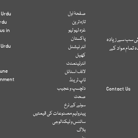
صفحۂ اول
 Urdu
تازہ ترین
rdu
غزہ لہو لہو
ws in
پاکستان
کی سب سے زیادہ
 Urdu
انٹر نیشنل
 تمام مواد کے
کھیل
انٹرٹینمنٹ
bune
لائف اسٹائل
inment
ٹاپ ٹرینڈ
دلچسپ و عجیب
Contact Us
صحت
سونے کے نرخ
پیٹرولیم مصنوعات کی قیمتیں
سائنس و ٹیکنالوجی
بلاگ