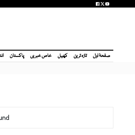
صفحۂ اول
تازہ ترین
کھیل
خاص خبریں
پاکستان
انٹ
und