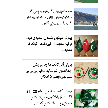
حب ڈیم بھرنے کے باوجود پانی کا
سنگین بحران، 300 صنعتیں بندش
کے دہانے پر پہنچ گئیں
بھارتی میڈیا پاکستان، سعودی عرب،
ترکیہ معاہدے کے دفاعی فوائد کا
معترف
پی ٹی آئی لانگ مارچ، اپوزیشن
جماعتوں کے ساتھ ساتھ پی پی پی
سے بھی رابطے کا امکان
دھرنے کا مسئلہ حل ہوا تو 20 یا 21
اگست کو راولاکوٹ میں الیکشن
ممکن: چیف الیکشن کمشنر