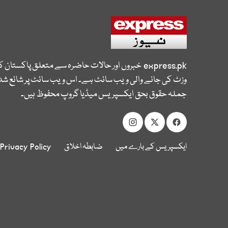
express.pk
خبروں اور حالات حاضرہ سے متعلق پاکستان 
وزٹ کی جانے والی ویب سائٹ ہے۔ اس ویب سائٹ پر شائع شدہ
جملہ حقوق بحق ایکسپریس میڈیا گروپ محفوظ ہیں۔
ایکسپریس کے بارے میں
ضابطہ اخلاق
Privacy Policy