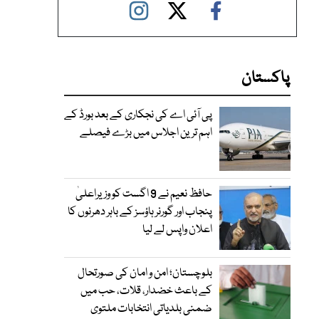
پاکستان
پی آئی اے کی نجکاری کے بعد بورڈ کے
اہم ترین اجلاس میں بڑے فیصلے
حافظ نعیم نے 9 اگست کو وزیراعلیٰ
پنجاب اور گورنر ہاؤسز کے باہر دھرنوں کا
اعلان واپس لے لیا
بلوچستان؛ امن و امان کی صورتحال
کے باعث خضدار، قلات، حب میں
ضمنی بلدیاتی انتخابات ملتوی