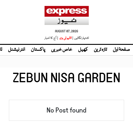
AUGUST 07, 2026
اشتہار لگائیں |
لائیو ٹی وی
| آج کا اخبار
صفحۂ اول
تازہ ترین
کھیل
خاص خبریں
پاکستان
انٹر نیشنل
ٹا
ZEBUN NISA GARDEN
No Post found