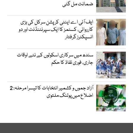
ضمانت مل گئی
ایف آئی اے اینٹی کرپشن سرکل کی بڑی
کارروائی، کسٹمز کا ایک سپرنٹنڈنٹ اور دو
انسپکٹرز گرفتار
سندھ میں سرکاری اسکولوں کے نئے اوقات
جاری، فوری نفاذ کا حکم
آزاد جموں و کشمیر انتخابات کا تیسرا مرحلہ: 2
اضلاع میں پولنگ ملتوی