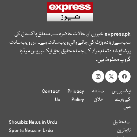
express.pk
خبروں اور حالات حاضرہ سے متعلق پاکستان کی
سب سے زیادہ وزٹ کی جانے والی ویب سائٹ ہے۔ اس ویب سائٹ
پر شائع شدہ تمام مواد کے جملہ حقوق بحق ایکسپریس میڈیا
گروپ محفوظ ہیں۔
ایکسپریس
ضابطہ
Privacy
Contact
کے بارے
اخلاق
Policy
Us
میں
صفحۂ اول
Showbiz News in Urdu
تازہ ترین
Sports News in Urdu