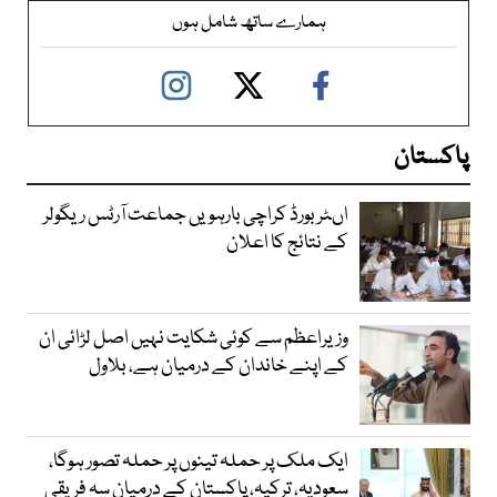
ہمارے ساتھ شامل ہوں
پاکستان
اںٹر بورڈ کراچی بارہویں جماعت آرٹس ریگولر
کے نتائج کا اعلان
وزیراعظم سے کوئی شکایت نہیں اصل لڑائی ان
کے اپنے خاندان کے درمیان ہے، بلاول
ایک ملک پر حملہ تینوں پر حملہ تصور ہوگا،
سعودیہ، ترکیہ، پاکستان کے درمیان سہ فریقی