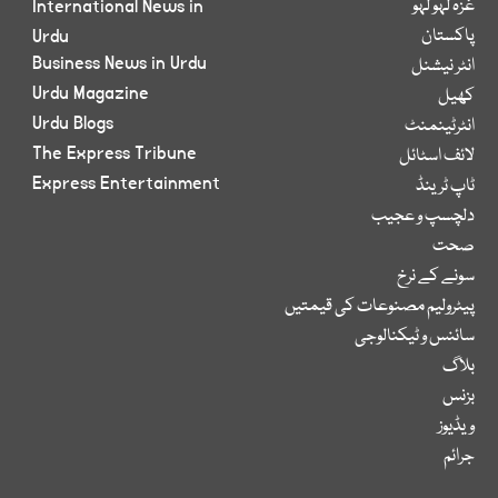
غزہ لہو لہو
International News in
پاکستان
Urdu
Business News in Urdu
انٹر نیشنل
Urdu Magazine
کھیل
Urdu Blogs
انٹرٹینمنٹ
The Express Tribune
لائف اسٹائل
Express Entertainment
ٹاپ ٹرینڈ
دلچسپ و عجیب
صحت
سونے کے نرخ
پیٹرولیم مصنوعات کی قیمتیں
سائنس و ٹیکنالوجی
بلاگ
بزنس
ویڈیوز
جرائم