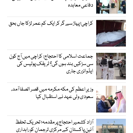
دفاعی معاہدہ
کراچی؛ پہاڑ سے گر کر ایک کم عمر لڑکا جاں بحق
جماعت اسلامی کا احتجاج: کراچی میں آج کون
سی سڑکیں بند ہوں گی؟ ٹریفک پولیس کی
ایڈوائزری جاری
وزیرِ اعظم کی مکہ مکرمہ میں قصر الصفا آمد،
سعودی ولی عہد نے استقبال کیا
آزاد کشمیر احتجاج پر مقدمہ؛ تحریک تحفظ
آئین پاکستان کے مرکزی ترجمان کو راہداری