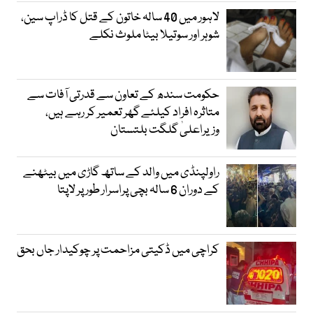
لاہور میں 40 سالہ خاتون کے قتل کا ڈراپ سین،
شوہر اور سوتیلا بیٹا ملوث نکلے
حکومت سندھ کے تعاون سے قدرتی آفات سے
متاثرہ افراد کیلئے گھر تعمیر کر رہے ہیں،
وزیراعلیٰ گلگت بلتستان
راولپنڈی میں والد کے ساتھ گاڑی میں بیٹھنے
کے دوران 6 سالہ بچی پراسرار طور پر لاپتا
کراچی میں ڈکیتی مزاحمت پر چوکیدار جاں بحق