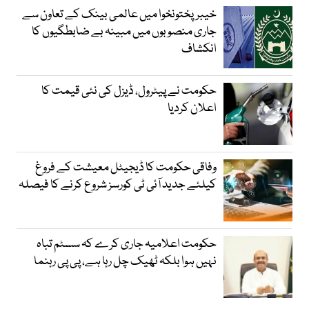
خیبرپختونخوا میں عالمی بینک کے تعاون سے
جاری منصوبوں میں مبینہ بے ضابطگیوں کا
انکشاف
حکومت نے پیٹرول، ڈیزل کی نئی قیمت کا
اعلان کردیا
وفاقی حکومت کا ڈیجیٹل معیشت کے فروغ
کیلئے جدید آئی ٹی کورسز شروع کرنے کا فیصلہ
حکومت اعلامیہ جاری کرے کہ سسٹم تباہ
نہیں ہوا بلکہ ٹھیک چل رہا ہے، پی پی رہنما