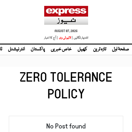
AUGUST 07, 2026
اشتہار لگائیں |
| آج کا اخبار
صفحۂ اول
تازہ ترین
کھیل
خاص خبریں
پاکستان
انٹر نیشنل
ٹا
ZERO TOLERANCE
POLICY
No Post found