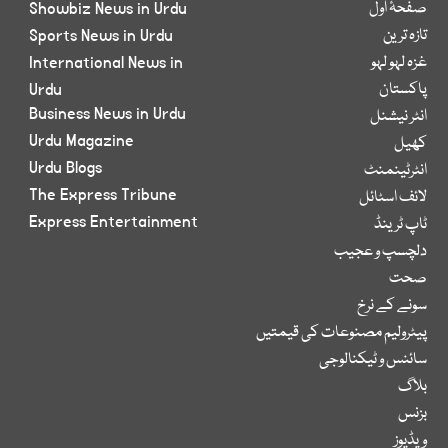
صفحۂ اول
Showbiz News in Urdu
تازہ ترین
Sports News in Urdu
غزہ لہو لہو
International News in
پاکستان
Urdu
Business News in Urdu
انٹر نیشنل
Urdu Magazine
کھیل
Urdu Blogs
انٹرٹینمنٹ
The Express Tribune
لائف اسٹائل
Express Entertainment
ٹاپ ٹرینڈ
دلچسپ و عجیب
صحت
سونے کے نرخ
پیٹرولیم مصنوعات کی قیمتیں
سائنس و ٹیکنالوجی
بلاگ
بزنس
ویڈیوز