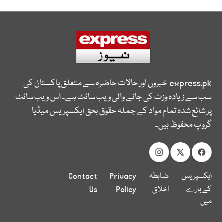
express.pk
خبروں اور حالات حاضرہ سے متعلق پاکستان کی
سب سے زیادہ وزٹ کی جانے والی ویب سائٹ ہے۔ اس ویب سائٹ
پر شائع شدہ تمام مواد کے جملہ حقوق بحق ایکسپریس میڈیا
گروپ محفوظ ہیں۔
ایکسپریس
ضابطہ
Privacy
Contact
کے بارے
اخلاق
Policy
Us
میں