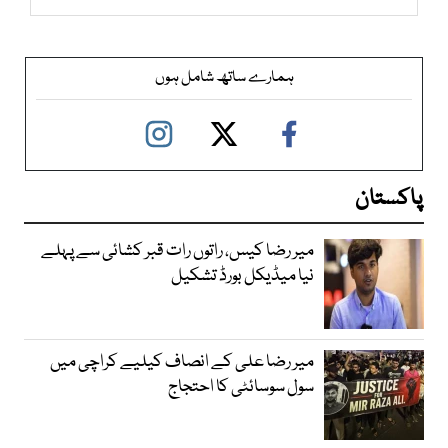
ہمارے ساتھ شامل ہوں
پاکستان
میر رضا کیس، راتوں رات قبر کشائی سے پہلے
نیا میڈیکل بورڈ تشکیل
میر رضا علی کے انصاف کیلیے کراچی میں
سول سوسائٹی کا احتجاج