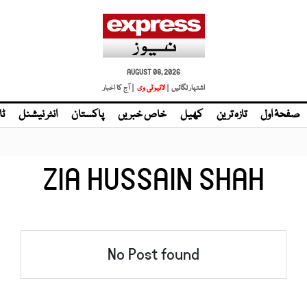
AUGUST 08, 2026
اشتہار لگائیں |
لائیو ٹی وی
| آج کا اخبار
صفحۂ اول
تازہ ترین
کھیل
خاص خبریں
پاکستان
انٹر نیشنل
ٹا
ZIA HUSSAIN SHAH
No Post found