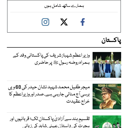
ہمارے ساتھ شامل ہوں
پاکستان
وزیر اعظم شہباز شریف کی پاکستانی وفد کے
ہمراہ روضہ رسول ﷺ پر حاضری
میجر طفیل محمد شہید نشان حیدر کی 68 ویں
برسی آج منائی جارہی ہے، صدر اور وزیراعظم کا
خراج عقیدت
تقسیمِ ہند سے آزادیٔ پاکستان تک؛ قربانیوں اور
ہجرت کی داستان عینی شاہد کی زبانی