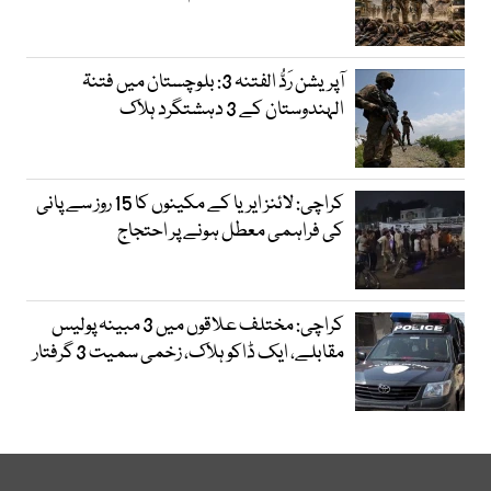
آپریشن رَدُّ الفتنہ 3: بلوچستان میں فتنۃ
الہندوستان کے 3 دہشتگرد ہلاک
کراچی: لائنز ایریا کے مکینوں کا 15 روز سے پانی
کی فراہمی معطل ہونے پر احتجاج
کراچی: مختلف علاقوں میں 3 مبینہ پولیس
مقابلے، ایک ڈاکو ہلاک، زخمی سمیت 3 گرفتار