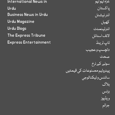
غزہ لہو لہو
International News in
پاکستان
Urdu
Business News in Urdu
انٹر نیشنل
Urdu Magazine
کھیل
Urdu Blogs
انٹرٹینمنٹ
The Express Tribune
لائف اسٹائل
Express Entertainment
ٹاپ ٹرینڈ
دلچسپ و عجیب
صحت
سونے کے نرخ
پیٹرولیم مصنوعات کی قیمتیں
سائنس و ٹیکنالوجی
بلاگ
بزنس
ویڈیوز
جرائم