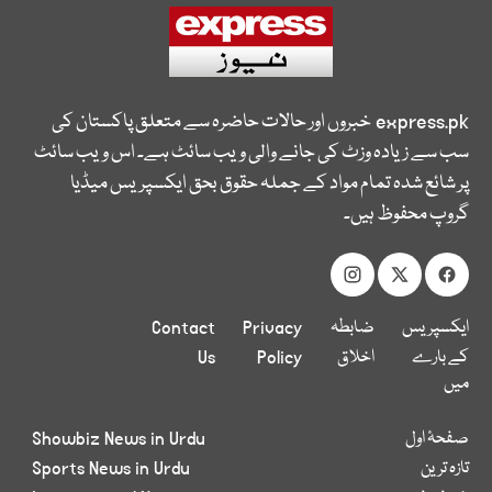
express.pk
خبروں اور حالات حاضرہ سے متعلق پاکستان کی
سب سے زیادہ وزٹ کی جانے والی ویب سائٹ ہے۔ اس ویب سائٹ
پر شائع شدہ تمام مواد کے جملہ حقوق بحق ایکسپریس میڈیا
گروپ محفوظ ہیں۔
ایکسپریس
ضابطہ
Privacy
Contact
کے بارے
اخلاق
Policy
Us
میں
صفحۂ اول
Showbiz News in Urdu
تازہ ترین
Sports News in Urdu