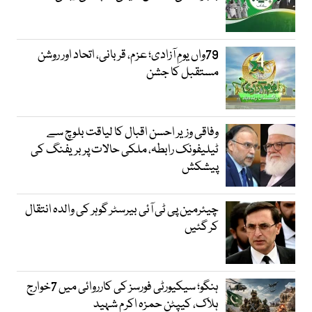
79واں یومِ آزادی؛ عزم، قربانی، اتحاد اور روشن
مستقبل کا جشن
وفاقی وزیر احسن اقبال کا لیاقت بلوچ سے
ٹیلیفونک رابطہ، ملکی حالات پر بریفنگ کی
پیشکش
چیئرمین پی ٹی آئی بیرسٹر گوہر کی والدہ انتقال
کر گئیں
ہنگو؛ سیکیورٹی فورسز کی کارروائی میں 7خوارج
ہلاک، کیپٹن حمزہ اکرم شہید