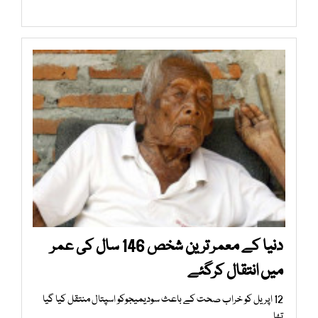
دنيا كے معمر ترين شخص 146 سال كی عمر
ميں انتقال كرگئے
12 اپريل كو خراب صحت كے باعث سوديميجوکو اسپتال منتقل کیا گیا
تھا