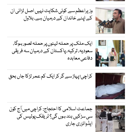
وزیراعظم سے کوئی شکایت نہیں اصل لڑائی ان
کے اپنے خاندان کے درمیان ہے، بلاول
ایک ملک پر حملہ تینوں پر حملہ تصور ہوگا،
سعودیہ، ترکیہ، پاکستان کے درمیان سہ فریقی
دفاعی معاہدہ
کراچی؛ پہاڑ سے گر کر ایک کم عمر لڑکا جاں بحق
جماعت اسلامی کا احتجاج: کراچی میں آج کون
سی سڑکیں بند ہوں گی؟ ٹریفک پولیس کی
ایڈوائزری جاری