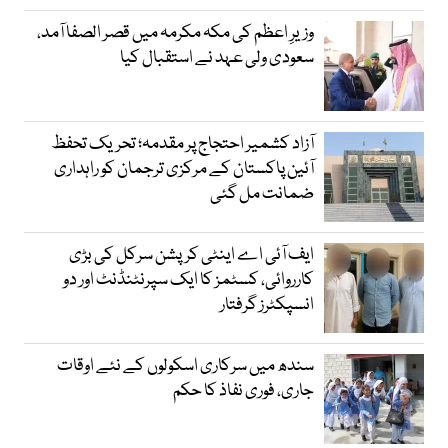
وزیرِ اعظم کی مکہ مکرمہ میں قصر الصفا آمد،
سعودی ولی عہد نے استقبال کیا
آزاد کشمیر احتجاج پر مقدمہ؛ تحریک تحفظ
آئین پاکستان کے مرکزی ترجمان کو راہداری
ضمانت مل گئی
ایف آئی اے اینٹی کرپشن سرکل کی بڑی
کارروائی، کسٹمز کا ایک سپرنٹنڈنٹ اور دو
انسپکٹرز گرفتار
سندھ میں سرکاری اسکولوں کے نئے اوقات
جاری، فوری نفاذ کا حکم