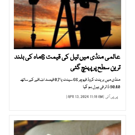
عالمی منڈی میں تیل کی قیمت 6ماہ کی بلند
ترین سطح پر پہنچ گئی
منڈی میں برینٹ کروڈ فیوچر 66 سینٹ یا 0.7 فیصد اضافے کے ساتھ
90.40 ڈالر فی بیرل ہو گیا
پی پی آئی
| APR 13, 2024 11:18 AM |