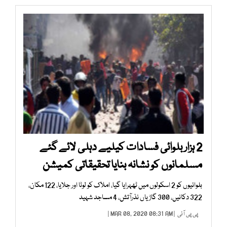
2 ہزار بلوائی فسادات کیلیے دہلی لائے گئے
مسلمانوں کو نشانہ بنایا تحقیقاتی کمیشن
بلوائیوں کو 2 اسکولوں میں ٹھہرایا گیا، املاک کو لوٹا اور جلایا، 122 مکان،
322 دکانیں، 300 گاڑیاں نذرآتش، 4 مساجد شہید
پی پی آئی
| MAR 08, 2020 08:31 AM |