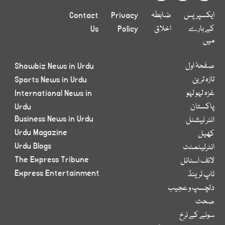
ایکسپریس
ضابطہ
Privacy
Contact
کے بارے
اخلاق
Policy
Us
میں
صفحۂ اول
Showbiz News in Urdu
تازہ ترین
Sports News in Urdu
غزہ لہو لہو
International News in
پاکستان
Urdu
Business News in Urdu
انٹر نیشنل
Urdu Magazine
کھیل
Urdu Blogs
انٹرٹینمنٹ
The Express Tribune
لائف اسٹائل
Express Entertainment
ٹاپ ٹرینڈ
دلچسپ و عجیب
صحت
سونے کے نرخ