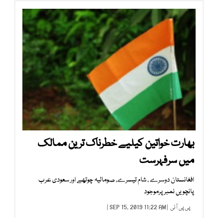
بھارت خواتین کیلیے خطرناک ترین ممالک
میں سرفہرست
افغانستان دوسرے ، شام تیسرے، صومالیہ چوتھے اور سعودی عرب
پانچویں نمبر پرموجود
پی پی آئی
| SEP 15, 2019 11:22 AM |