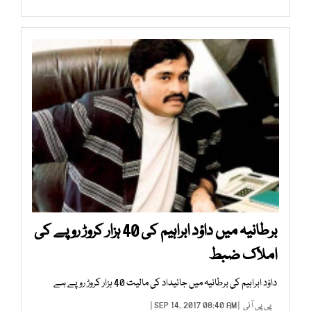
برطانیہ میں داؤد ابراہیم کی 40 ہزار کروڑ روپے کی
املاک ضبط
داؤد ابراہیم کی برطانیہ میں جائیداد کی مالیت 40 ہزار کروڑ روپے ہے
پی پی آئی
| SEP 14, 2017 08:40 AM |