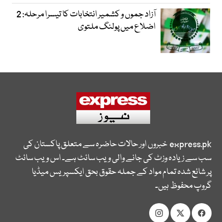
آزاد جموں و کشمیر انتخابات کا تیسرا مرحلہ: 2
اضلاع میں پولنگ ملتوی
express.pk
خبروں اور حالات حاضرہ سے متعلق پاکستان کی
سب سے زیادہ وزٹ کی جانے والی ویب سائٹ ہے۔ اس ویب سائٹ
پر شائع شدہ تمام مواد کے جملہ حقوق بحق ایکسپریس میڈیا
گروپ محفوظ ہیں۔