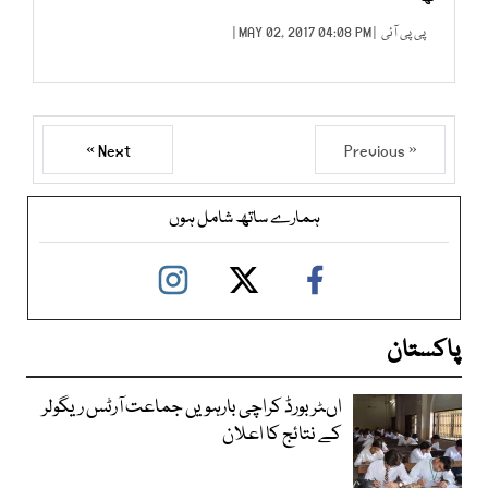
پی پی آئی
| MAY 02, 2017 04:08 PM |
Next »
« Previous
ہمارے ساتھ شامل ہوں
پاکستان
اںٹر بورڈ کراچی بارہویں جماعت آرٹس ریگولر
کے نتائج کا اعلان