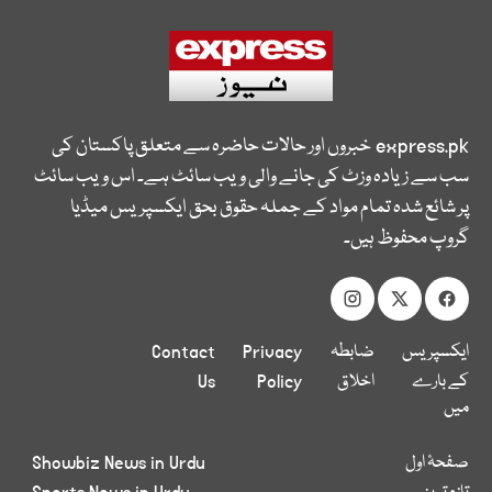
express.pk
خبروں اور حالات حاضرہ سے متعلق پاکستان کی
سب سے زیادہ وزٹ کی جانے والی ویب سائٹ ہے۔ اس ویب سائٹ
پر شائع شدہ تمام مواد کے جملہ حقوق بحق ایکسپریس میڈیا
گروپ محفوظ ہیں۔
ایکسپریس
ضابطہ
Privacy
Contact
کے بارے
اخلاق
Policy
Us
میں
صفحۂ اول
Showbiz News in Urdu