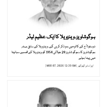
ہوگوشاویز، وینزویلا کا ایک عظیم لیڈر
دوستو ! آج کے کالم میں ہم ذکر کریں گے، وینزویلا کے سابق صدر
ہوگوشاویز کا۔ ہوگو شاویز 28 جولائی 1954 کو وینزویلا کے قصبے سبانیتا
میں پیدا ہوئے
ایم اسلم کھوکھر
| MAR 07, 2026 12:39 AM |