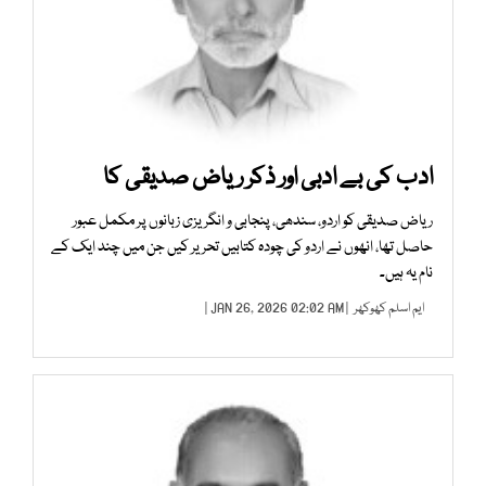
ادب کی بے ادبی اور ذکر ریاض صدیقی کا
ریاض صدیقی کو اردو، سندھی، پنجابی و انگریزی زبانوں پر مکمل عبور
حاصل تھا، انھوں نے اردو کی چودہ کتابیں تحریر کیں جن میں چند ایک کے
نام یہ ہیں۔
ایم اسلم کھوکھر
| JAN 26, 2026 02:02 AM |