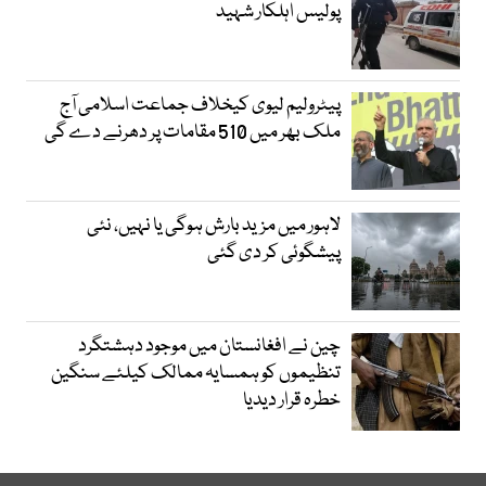
پولیس اہلکار شہید
پیٹرولیم لیوی کیخلاف جماعت اسلامی آج
ملک بھر میں 510 مقامات پر دھرنے دے گی
لاہور میں مزید بارش ہوگی یا نہیں، نئی
پیشگوئی کر دی گئی
چین نے افغانستان میں موجود دہشتگرد
تنظیموں کو ہمسایہ ممالک کیلئے سنگین
خطرہ قرار دیدیا