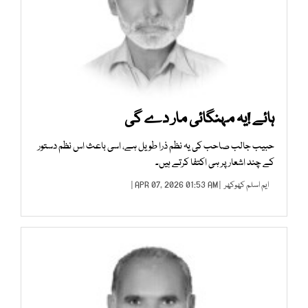
ہائے !یہ مہنگائی مار دے گی
حبیب جالب صاحب کی یہ نظم ذرا طویل ہے، اسی باعث اس نظم دستور
کے چند اشعار پر ہی اکتفا کرتے ہیں۔
ایم اسلم کھوکھر
| APR 07, 2026 01:53 AM |