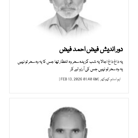
دور اندیش فیض احمد فیض
یہ داغ داغ اجالا یہ شب گزیدہ سحر وہ انتظار تھا جس کا یہ وہ سحر تو نہیں
یہ وہ سحر تو نہیں جس کی آرزو لے کر
ایم اسلم کھوکھر
| FEB 13, 2026 01:40 AM |