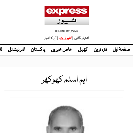
AUGUST 07, 2026
اشتہار لگائیں |
لائیو ٹی وی
| آج کا اخبار
صفحۂ اول
تازہ ترین
کھیل
خاص خبریں
پاکستان
انٹر نیشنل
ٹا
ایم اسلم کھوکھر