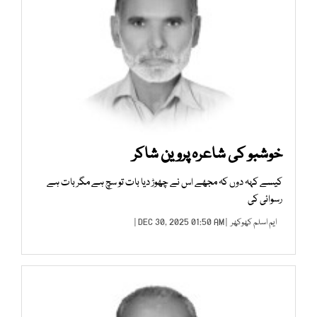
خوشبو کی شاعرہ پروین شاکر
کیسے کہہ دوں کہ مجھے اس نے چھوڑ دیا بات تو سچ ہے مگر بات ہے
رسوائی کی
ایم اسلم کھوکھر
| DEC 30, 2025 01:50 AM |