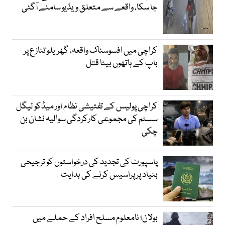
جا سکا، واقعے سے متعلق ویڈیو سامنے آگئی
کراچی میں افسوسناک واقعہ، گھریلو تنازع پر
باپ کے ہاتھوں بیٹا قتل
کراچی پولیس کے تفتیشی نظام اور میڈکو لیگل
سسٹم کی مجموعی کارکردگی سوالیہ نشان بن
چکی
پاسپورٹ کی تجدید کی درخواستوں کو ترجیحی
بنیاد پر پراسیس کرنے کی ہدایت
بولان؛ نامعلوم مسلح افراد کے حملے میں