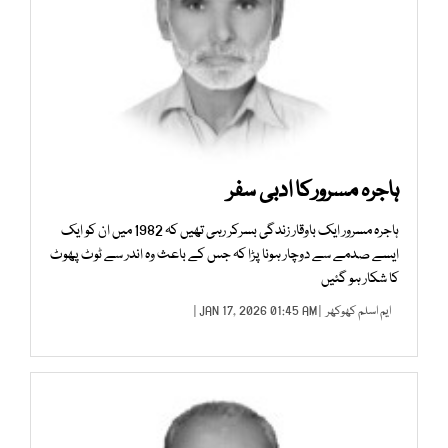
ہاجرہ مسرورکا ادبی سفر
ہاجرہ مسرور ایک باوقار زندگی بسرکر رہی تھیں کہ 1982 میں ان کو ایک
ایسے صدمے سے دوچار ہونا پڑا کہ جس کے باعث وہ اندر سے ٹوٹ پھوٹ
کا شکار ہو گئیں
ایم اسلم کھوکھر
| JAN 17, 2026 01:45 AM |