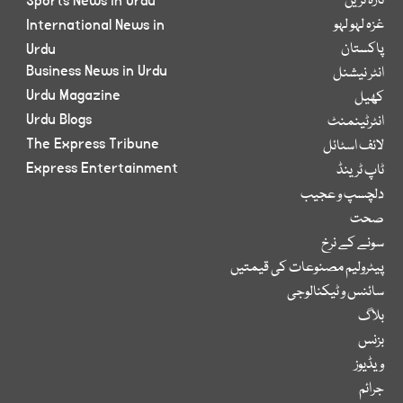
تازہ ترین
Sports News in Urdu
غزہ لہو لہو
International News in
پاکستان
Urdu
Business News in Urdu
انٹر نیشنل
Urdu Magazine
کھیل
Urdu Blogs
انٹرٹینمنٹ
The Express Tribune
لائف اسٹائل
Express Entertainment
ٹاپ ٹرینڈ
دلچسپ و عجیب
صحت
سونے کے نرخ
پیٹرولیم مصنوعات کی قیمتیں
سائنس و ٹیکنالوجی
بلاگ
بزنس
ویڈیوز
جرائم