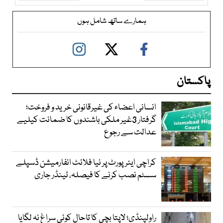
ہمارے ساتھ شامل ہوں
پاکستان
انسانی اعضاء کی غیرقانونی خرید و فروخت؛
گرفتار 3غیر ملکی باشندوں کا ضمانت کیلیے
عدالت سے رجوع
کراچی ایئرپورٹ پر نیا فلائٹ انفارمیشن ڈسپلے
سسٹم نصب کرنے کا فیصلہ، ٹینڈر جاری
راولپنڈی؛ لاپتا بچی کا تاحال کوئی سراغ نہ لگایا