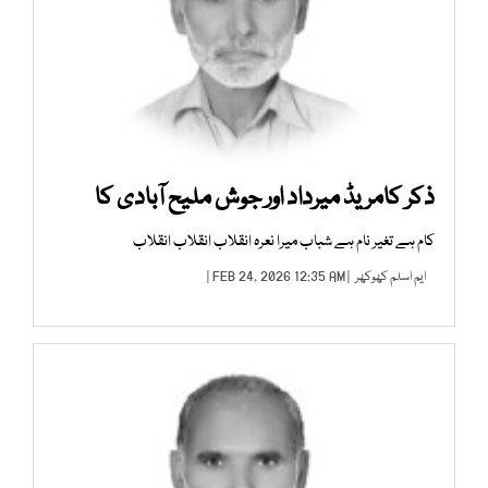
ذکر کامریڈ میرداد اور جوش ملیح آبادی کا
کام ہے تغیر نام ہے شباب میرا نعرہ انقلاب انقلاب انقلاب
ایم اسلم کھوکھر
| FEB 24, 2026 12:35 AM |