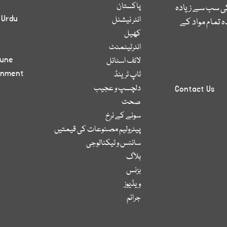
پاکستان
کی سب سے زیادہ
 Urdu
انٹر نیشنل
 تمام مواد کے
کھیل
انٹرٹینمنٹ
bune
لائف اسٹائل
inment
ٹاپ ٹرینڈ
دلچسپ و عجیب
Contact Us
صحت
سونے کے نرخ
پیٹرولیم مصنوعات کی قیمتیں
سائنس و ٹیکنالوجی
بلاگ
بزنس
ویڈیوز
جرائم