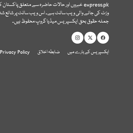
express.pk
خبروں اور حالات حاضرہ سے متعلق پاکستان 
وزٹ کی جانے والی ویب سائٹ ہے۔ اس ویب سائٹ پر شائع شدہ
جملہ حقوق بحق ایکسپریس میڈیا گروپ محفوظ ہیں۔
ایکسپریس کے بارے میں
ضابطہ اخلاق
Privacy Policy