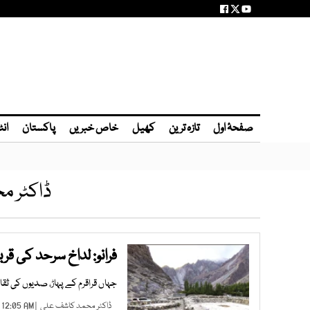
صفحۂ اول
تازہ ترین
کھیل
خاص خبریں
پاکستان
انٹ
ڈاکٹر 
فرانو: لداخ سرحد کی قر
جہاں قراقرم کے پہاڑ، صدیوں کی ثقا
ڈاکٹر محمد کاشف علی
| JUL 27, 2026 12:05 AM |