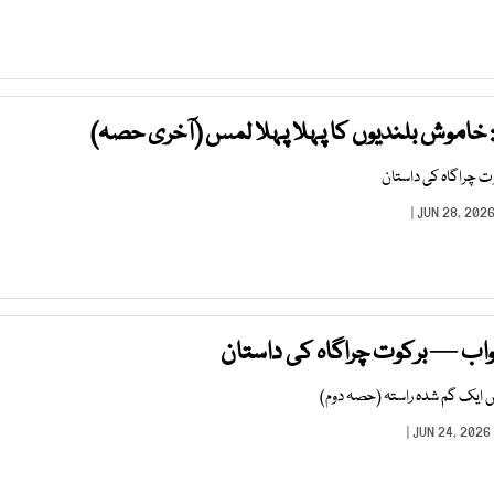
 خاموش بلندیوں کا پہلا پہلا لمس (آخری حصہ)
وت چراگاہ کی داستان
 خواب — برکوت چراگاہ کی داستان
 ایک گم شدہ راستہ (حصہ دوم)