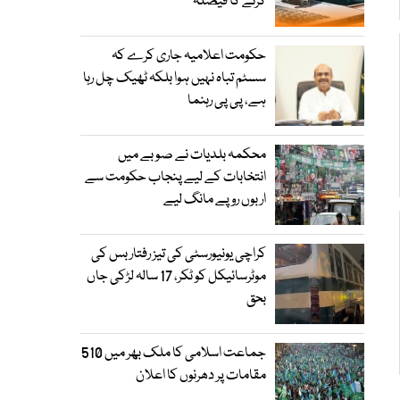
کرنے کا فیصلہ
حکومت اعلامیہ جاری کرے کہ
سسٹم تباہ نہیں ہوا بلکہ ٹھیک چل رہا
ہے، پی پی رہنما
محکمہ بلدیات نے صوبے میں
انتخابات کے لیے پنجاب حکومت سے
اربوں روپے مانگ لیے
کراچی یونیورسٹی کی تیز رفتار بس کی
موٹرسائیکل کو ٹکر، 17 سالہ لڑکی جاں
بحق
جماعت اسلامی کا ملک بھر میں 510
مقامات پر دھرنوں کا اعلان