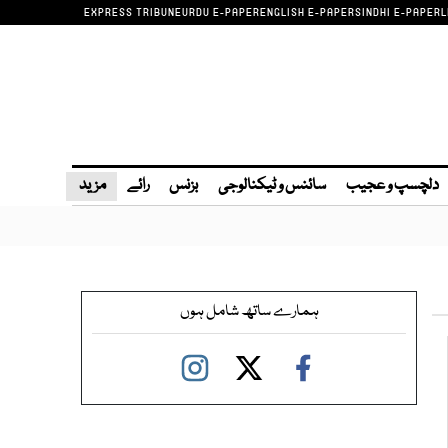
EXPRESS TRIBUNE
URDU E-PAPER
ENGLISH E-PAPER
SINDHI E-PAPER
L
دلچسپ و عجیب
سائنس و ٹیکنالوجی
بزنس
رائے
مزید
ہمارے ساتھ شامل ہوں