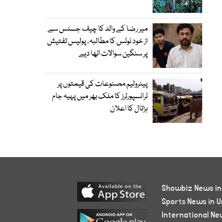
میر رضا کے والد کا چیف جسٹس سے
از خود نوٹس کا مطالبہ، پولیس تفتیش
پر سنگین سوالات اٹھا دیے
پیٹرولیم مصنوعات کی قیمتوں پر
ٹرانسپورٹرز کا ملک بھر میں پہیہ جام
ہڑتال کا اعلان
Showbiz News in
Sports News in U
International Ne