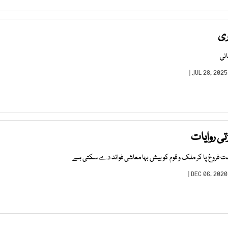
ری
نی
ی روایات
فروغ پا کر ملک و قوم کو بیش بہا معاشی فوائد دے سکتی ہے