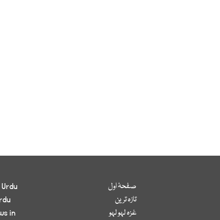
صفحۂ اول
 Urdu
تازہ ترین
rdu
غزہ لہو لہو
ws in