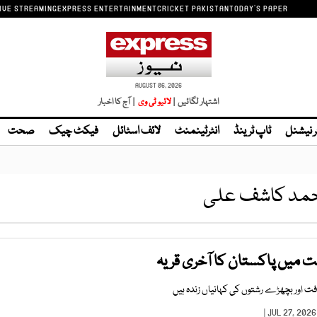
IVE STREAMING
EXPRESS ENTERTAINMENT
CRICKET PAKISTAN
TODAY'S PAPER
AUGUST 06, 2026
اشتہار لگائیں |
| آج کا اخبار
ر نیشنل
ٹاپ ٹرینڈ
انٹرٹینمنٹ
لائف اسٹائل
فیکٹ چیک
صحت
محمد کاشف علی
بت میں پاکستان کا آخری قریہ
فت اور بچھڑے رشتوں کی کہانیاں زندہ ہیں