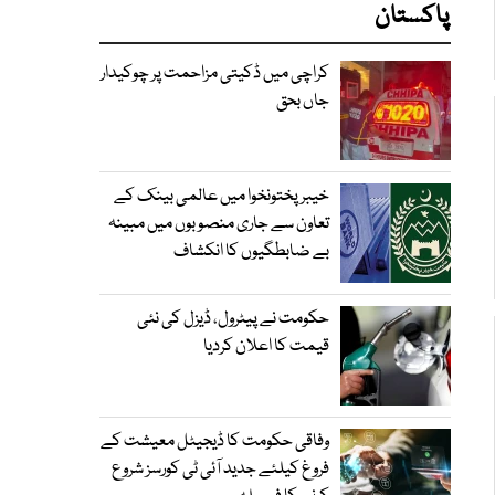
پاکستان
کراچی میں ڈکیتی مزاحمت پر چوکیدار
جاں بحق
خیبرپختونخوا میں عالمی بینک کے
تعاون سے جاری منصوبوں میں مبینہ
بے ضابطگیوں کا انکشاف
حکومت نے پیٹرول، ڈیزل کی نئی
قیمت کا اعلان کردیا
وفاقی حکومت کا ڈیجیٹل معیشت کے
فروغ کیلئے جدید آئی ٹی کورسز شروع