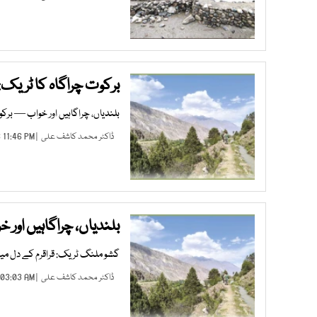
برکوت چراگاہ کا ٹریک:
بلندیاں، چراگاہیں اور خواب — برک
ڈاکٹر محمد کاشف علی
| JUN 28, 2026 11:46 PM |
بلندیاں، چراگاہیں اور
گشو ملنگ ٹریک: قراقرم کے دل میں
ڈاکٹر محمد کاشف علی
| JUN 24, 2026 03:03 AM |