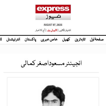
AUGUST 07, 2026
اشتہار لگائیں |
لائیو ٹی وی
| آج کا اخبار
صفحۂ اول
تازہ ترین
کھیل
خاص خبریں
پاکستان
انٹر نیشنل
ٹا
انجینئر مسعوداصغر کمالی