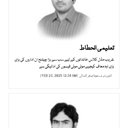
تعلیمی انحطاط
غریب مڈل کلاس خاندانوں کے لیے سب سے بڑا چیلنج ان اداروں کی بڑی
بڑی اوہ معاف کیجیے موٹی موٹی فیسوں کی ادائیگی ہے
انجینئر مسعوداصغر کمالی
| FEB 23, 2025 12:34 AM |