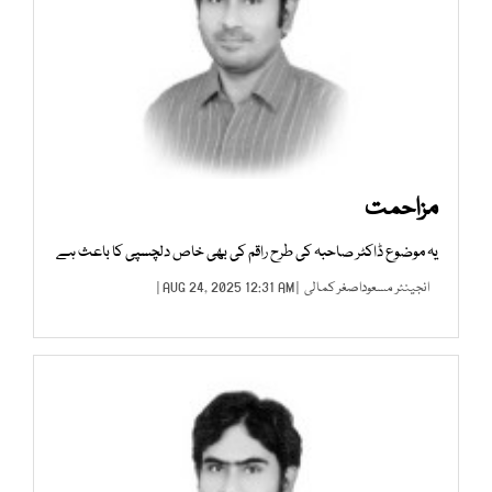
مزاحمت
یہ موضوع ڈاکٹر صاحبہ کی طرح راقم کی بھی خاص دلچسپی کا باعث ہے
انجینئر مسعوداصغر کمالی
| AUG 24, 2025 12:31 AM |