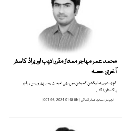
محمد عمر مہاجر ممتاز مقرر ادیب اور براڈ کاسٹر
آخری حصہ
کچھ عرصہ الیکشن کمیشن میں بھی تعینات رہے پھر واپس ریڈیو
پاکستان آگئے
انجینئر مسعوداصغر کمالی
| OCT 06, 2024 01:19 AM |