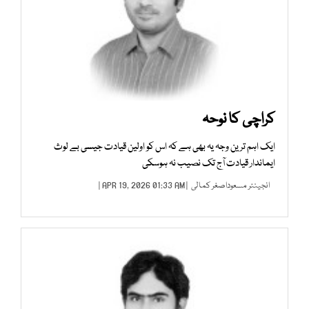
کراچی کا نوحہ
ایک اہم ترین وجہ یہ بھی ہے کہ اس کو اولین قیادت جیسی بے لوث
ایماندار قیادت آج تک نصیب نہ ہوسکی
انجینئر مسعوداصغر کمالی
| APR 19, 2026 01:33 AM |