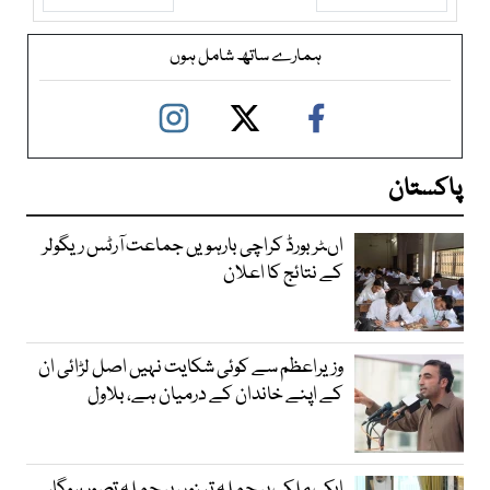
ہمارے ساتھ شامل ہوں
پاکستان
اںٹر بورڈ کراچی بارہویں جماعت آرٹس ریگولر
کے نتائج کا اعلان
وزیراعظم سے کوئی شکایت نہیں اصل لڑائی ان
کے اپنے خاندان کے درمیان ہے، بلاول
ایک ملک پر حملہ تینوں پر حملہ تصور ہوگا،