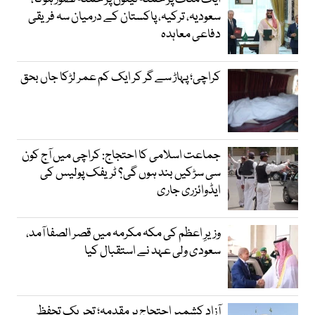
سعودیہ، ترکیہ، پاکستان کے درمیان سہ فریقی
دفاعی معاہدہ
کراچی؛ پہاڑ سے گر کر ایک کم عمر لڑکا جاں بحق
جماعت اسلامی کا احتجاج: کراچی میں آج کون
سی سڑکیں بند ہوں گی؟ ٹریفک پولیس کی
ایڈوائزری جاری
وزیرِ اعظم کی مکہ مکرمہ میں قصر الصفا آمد،
سعودی ولی عہد نے استقبال کیا
آزاد کشمیر احتجاج پر مقدمہ؛ تحریک تحفظ