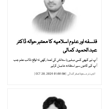
فلسفہ اور علوم اسلامیہ کا معتبر حوالہ ڈاکٹر
عبد الحمید کمالی
آپ نے کبھی کسی صلے یا ستائش کی تمنا رکھی نہ توقع طالب علم جب
آپ کے کاموں سے استفادہ حاصل کرتے
انجینئر مسعوداصغر کمالی
| OCT 20, 2024 01:00 AM |