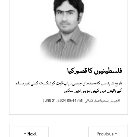
فلسطینیوں کا قصورکیا
تاریخ شاہد ہے کہ مسلمان جیسی نایاب قوت کو شکست کسی غیر مسلم
کے ہاتھوں میں کبھی ہو ہی نہیں سکتی
انجینئر مسعوداصغر کمالی
| JAN 21, 2024 08:44 AM |
Next »
« Previous