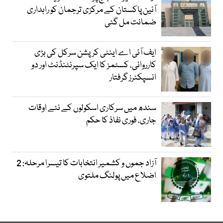
آئین پاکستان کے مرکزی ترجمان کو راہداری
ضمانت مل گئی
ایف آئی اے اینٹی کرپشن سرکل کی بڑی
کارروائی، کسٹمز کا ایک سپرنٹنڈنٹ اور دو
انسپکٹرز گرفتار
سندھ میں سرکاری اسکولوں کے نئے اوقات
جاری، فوری نفاذ کا حکم
آزاد جموں و کشمیر انتخابات کا تیسرا مرحلہ: 2
اضلاع میں پولنگ ملتوی