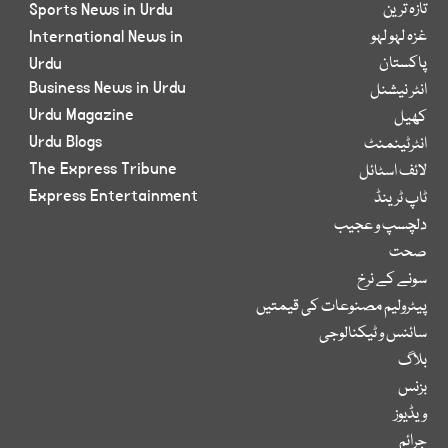
تازہ ترین
Sports News in Urdu
غزہ لہو لہو
International News in
پاکستان
Urdu
Business News in Urdu
انٹر نیشنل
Urdu Magazine
کھیل
Urdu Blogs
انٹرٹینمنٹ
The Express Tribune
لائف اسٹائل
Express Entertainment
ٹاپ ٹرینڈ
دلچسپ و عجیب
صحت
سونے کے نرخ
پیٹرولیم مصنوعات کی قیمتیں
سائنس و ٹیکنالوجی
بلاگ
بزنس
ویڈیوز
جرائم