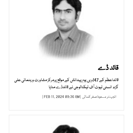
قائد ڈے
قائداعظم کے 147ویں یوم پیدائش کے موقع پرمرکز مشاورت ورہنمائی علی
گڑھ انسٹی ٹیوٹ آف ٹیکنالوجی نے قائدڈے منایا
انجینئر مسعوداصغر کمالی
| FEB 11, 2024 09:36 AM |