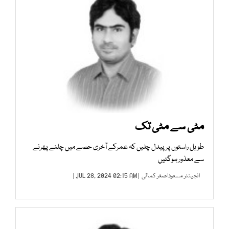
مٹی سے مٹی تک
طویل راستوں پر پیدل چلیں کہ عمرکے آخری حصے میں چلنے پھرنے
سے معذور ہوگئیں
انجینئر مسعوداصغر کمالی
| JUL 28, 2024 02:15 AM |