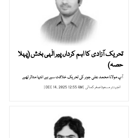
تحریک آزادی کا اہم کردار، پیر الٰہی بخش (پہلا
حصہ)
آپ مولانا محمد علی جوہر کی تحریک خلافت سے بے انتہا متاثر تھے
انجینئر مسعوداصغر کمالی
| DEC 14, 2025 12:55 AM |