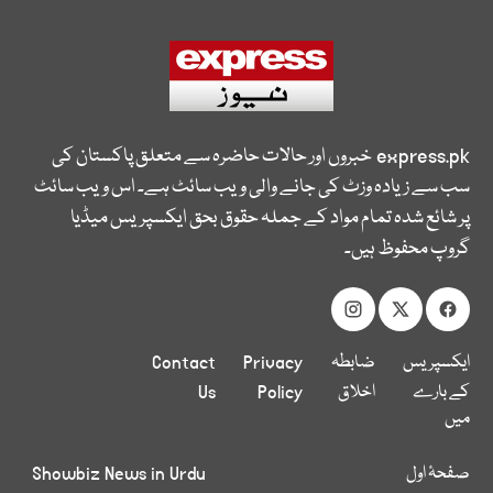
express.pk
خبروں اور حالات حاضرہ سے متعلق پاکستان کی
سب سے زیادہ وزٹ کی جانے والی ویب سائٹ ہے۔ اس ویب سائٹ
پر شائع شدہ تمام مواد کے جملہ حقوق بحق ایکسپریس میڈیا
گروپ محفوظ ہیں۔
ایکسپریس
ضابطہ
Privacy
Contact
کے بارے
اخلاق
Policy
Us
میں
صفحۂ اول
Showbiz News in Urdu