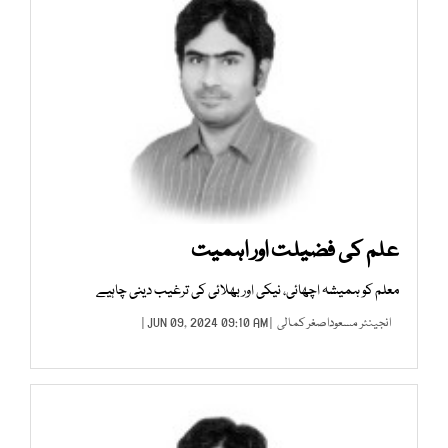
علم کی فضیلت اور اہمیت
معلم کو ہمیشہ اچھائی، نیکی اور بھلائی کی ترغیب دینی چاہیے
انجینئر مسعوداصغر کمالی
| JUN 09, 2024 09:10 AM |