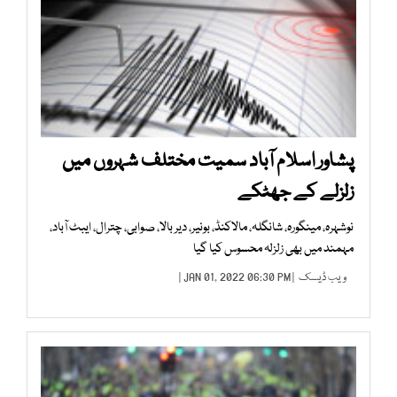
پشاور اسلام آباد سمیت مختلف شہروں میں
زلزلے کے جھٹکے
نوشہرہ، مینگورہ، شانگلہ، مالاکنڈ، بونیر، دیر بالا، صوابی، چترال، ایبٹ آباد،
مہمند میں بھی زلزلہ محسوس کیا گیا
ویب ڈیسک
| JAN 01, 2022 06:30 PM |