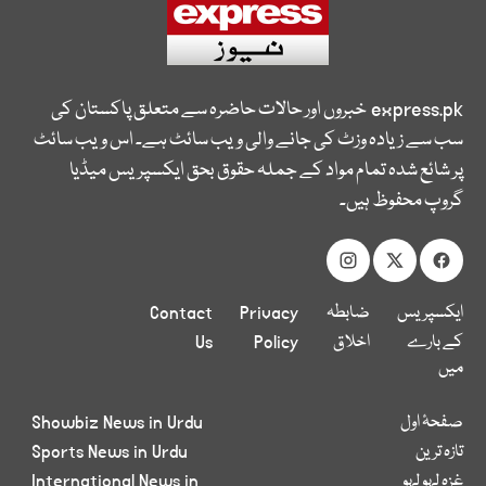
express.pk
خبروں اور حالات حاضرہ سے متعلق پاکستان کی
سب سے زیادہ وزٹ کی جانے والی ویب سائٹ ہے۔ اس ویب سائٹ
پر شائع شدہ تمام مواد کے جملہ حقوق بحق ایکسپریس میڈیا
گروپ محفوظ ہیں۔
ایکسپریس
ضابطہ
Privacy
Contact
کے بارے
اخلاق
Policy
Us
میں
صفحۂ اول
Showbiz News in Urdu
تازہ ترین
Sports News in Urdu
غزہ لہو لہو
International News in