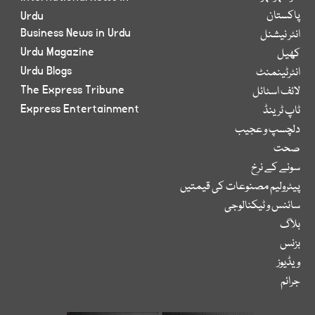
پاکستان
Urdu
Business News in Urdu
انٹر نیشنل
Urdu Magazine
کھیل
Urdu Blogs
انٹرٹینمنٹ
The Express Tribune
لائف اسٹائل
Express Entertainment
ٹاپ ٹرینڈ
دلچسپ و عجیب
صحت
سونے کے نرخ
پیٹرولیم مصنوعات کی قیمتیں
سائنس و ٹیکنالوجی
بلاگ
بزنس
ویڈیوز
جرائم