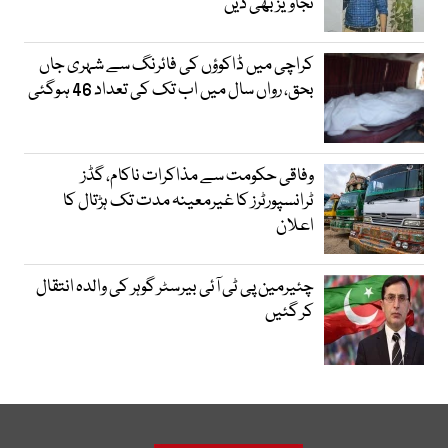
تجاویز بھی دیں
کراچی میں ڈاکوؤں کی فائرنگ سے شہری جاں
بحق، رواں سال میں اب تک کی تعداد 46 ہوگئی
وفاقی حکومت سے مذاکرات ناکام، گڈز
ٹرانسپورٹرز کا غیرمعینہ مدت تک ہڑتال کا
اعلان
چئیرمین پی ٹی آئی بیرسٹر گوہر کی والدہ انتقال
کر گئیں