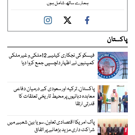
ہمارے ساتھ شامل ہوں
پاکستان
فیسکو کی نجکاری کیلیے 12ملکی و غیر ملکی
کمپنیوں نے اظہارِ دلچسپی جمع کروا دیا
پاکستان، ترکیہ اور سعودی کے درمیان دفاعی
معاہدہ دہائیوں پر محیط تاریخی تعلقات کا
قدرتی ارتقا
پاک امریکا اقتصادی تعاون، سویا بین شعبے میں
شراکت داری مزید بڑھانے پر اتفاق