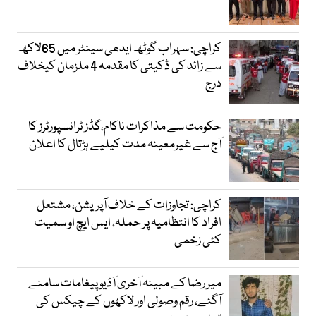
کراچی: سہراب گوٹھ ایدھی سینٹر میں 65لاکھ
سے زائد کی ڈکیتی کا مقدمہ 4 ملزمان کیخلاف
درج
حکومت سے مذاکرات ناکام،گڈز ٹرانسپورٹرز کا
آج سے غیرمعینہ مدت کیلیے ہڑتال کا اعلان
کراچی: تجاوزات کے خلاف آپریشن، مشتعل
افراد کا انتظامیہ پر حملہ، ایس ایچ او سمیت
کئی زخمی
میر رضا کے مبینہ آخری آڈیو پیغامات سامنے
آگئے، رقم وصولی اور لاکھوں کے چیکس کی