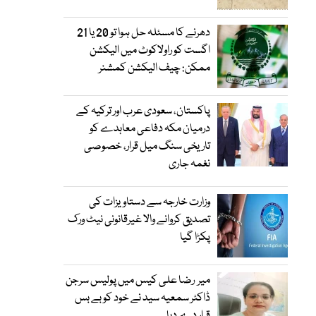
دھرنے کا مسئلہ حل ہوا تو 20 یا 21
اگست کو راولاکوٹ میں الیکشن
ممکن: چیف الیکشن کمشنر
پاکستان، سعودی عرب اور ترکیہ کے
درمیان مکہ دفاعی معاہدے کو
تاریخی سنگ میل قرار، خصوصی
نغمہ جاری
وزارت خارجہ سے دستاویزات کی
تصدیق کروانے والا غیرقانونی نیٹ ورک
پکڑا گیا
میر رضا علی کیس میں پولیس سرجن
ڈاکٹر سمعیہ سید نے خود کو بے بس