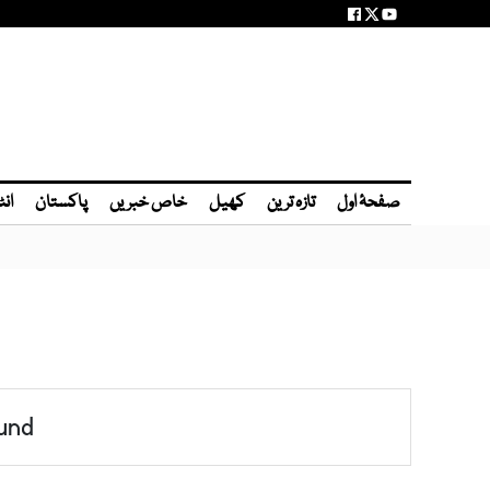
صفحۂ اول
تازہ ترین
کھیل
خاص خبریں
پاکستان
انٹ
und