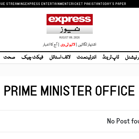
IVE STREAMING
EXPRESS ENTERTAINMENT
CRICKET PAKISTAN
TODAY'S PAPER
AUGUST 08, 2026
اشتہار لگائیں |
| آج کا اخبار
ر نیشنل
ٹاپ ٹرینڈ
انٹرٹینمنٹ
لائف اسٹائل
فیکٹ چیک
صحت
PRIME MINISTER OFFICE
No Post fo