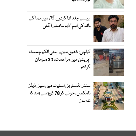
قرار دے دیا
’پیسے جلد ادا کر دوں گا‘، میر رضا کے
والد کی اہم آڈیو سامنے آگئی
کراچی: شفیق موڑ پر اینٹی انکروچمنٹ
آپریشن میں مزاحمت، 33 ملزمان
گرفتار
سندر انڈسٹریل اسٹیٹ میں سیل ڈیڈز
نامکمل، خزانے کو 70 کروڑ سے زائد کا
نقصان