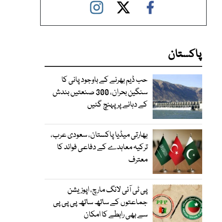
پاکستان
حب ڈیم بھرنے کے باوجود پانی کا
سنگین بحران، 300 صنعتیں بندش
کے دہانے پر پہنچ گئیں
بھارتی میڈیا پاکستان، سعودی عرب،
ترکیہ معاہدے کے دفاعی فوائد کا
معترف
پی ٹی آئی لانگ مارچ، اپوزیشن
جماعتوں کے ساتھ ساتھ پی پی پی
سے بھی رابطے کا امکان