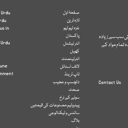
صفحۂ اول
 Urdu
تازہ ترین
rdu
غزہ لہو لہو
ws in
پاکستان
کی سب سے زیادہ
 Urdu
انٹر نیشنل
 تمام مواد کے
کھیل
انٹرٹینمنٹ
bune
لائف اسٹائل
inment
ٹاپ ٹرینڈ
دلچسپ و عجیب
Contact Us
صحت
سونے کے نرخ
پیٹرولیم مصنوعات کی قیمتیں
سائنس و ٹیکنالوجی
بلاگ