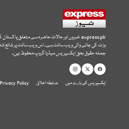
express.pk
خبروں اور حالات حاضرہ سے متعلق پاکستان 
وزٹ کی جانے والی ویب سائٹ ہے۔ اس ویب سائٹ پر شائع شدہ
جملہ حقوق بحق ایکسپریس میڈیا گروپ محفوظ ہیں۔
ایکسپریس کے بارے میں
ضابطہ اخلاق
Privacy Policy