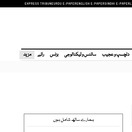
EXPRESS TRIBUNE
URDU E-PAPER
ENGLISH E-PAPER
SINDHI E-PAPER
L
دلچسپ و عجیب
سائنس و ٹیکنالوجی
بزنس
رائے
مزید
ہمارے ساتھ شامل ہوں