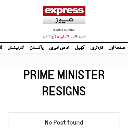
AUGUST 06, 2026
اشتہار لگائیں |
لائیو ٹی وی
| آج کا اخبار
صفحۂ اول
تازہ ترین
کھیل
خاص خبریں
پاکستان
انٹر نیشنل
ٹا
PRIME MINISTER
RESIGNS
No Post found