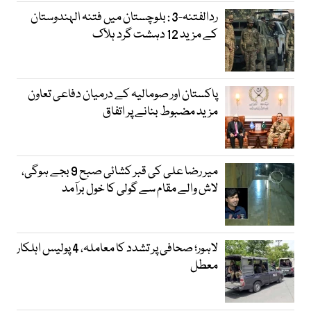
ردالفتنہ-3 : بلوچستان میں فتنہ الہندوستان
کے مزید 12 دہشت گرد ہلاک
پاکستان اور صومالیہ کے درمیان دفاعی تعاون
مزید مضبوط بنانے پر اتفاق
میر رضا علی کی قبر کشائی صبح 9 بجے ہوگی،
لاش والے مقام سے گولی کا خول برآمد
لاہور؛ صحافی پر تشدد کا معاملہ، 4 پولیس اہلکار
معطل