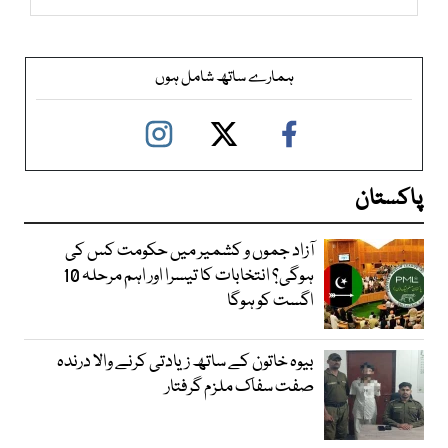
ہمارے ساتھ شامل ہوں
پاکستان
آزاد جموں و کشمیر میں حکومت کس کی
ہوگی؟ انتخابات کا تیسرا اور اہم مرحلہ 10
اگست کو ہوگا
بیوہ خاتون کے ساتھ زیادتی کرنے والا درندہ
صفت سفاک ملزم گرفتار