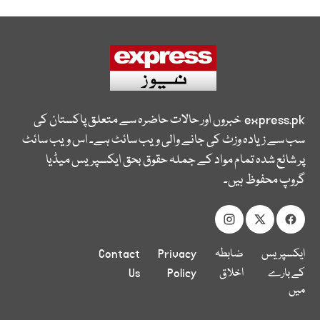
express.pk
خبروں اور حالات حاضرہ سے متعلق پاکستان کی
سب سے زیادہ وزٹ کی جانے والی ویب سائٹ ہے۔ اس ویب سائٹ
پر شائع شدہ تمام مواد کے جملہ حقوق بحق ایکسپریس میڈیا
گروپ محفوظ ہیں۔
ایکسپریس
ضابطہ
Privacy
Contact
کے بارے
اخلاق
Policy
Us
میں