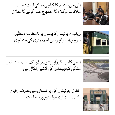
آئی جی سندھ کا کراچی بار کی قیادت سے
ملاقات، وکلاء کا احتجاج ختم کرنے کا اعلان
ریلوے پولیس کا برسوں پرانا مطالبہ منظور،
سروس اسٹرکچر میں اہم بہتری کی منظوری
آرمی کا ریسکیو آپریشن: براڈ پیک سے سات غیر
ملکی کوہ پیماؤں کی لاشیں نکال لیں
افغان جرنیلوں کی پاکستان میں عارضی قیام
کے لیے دائر درخواستوں پر سماعت