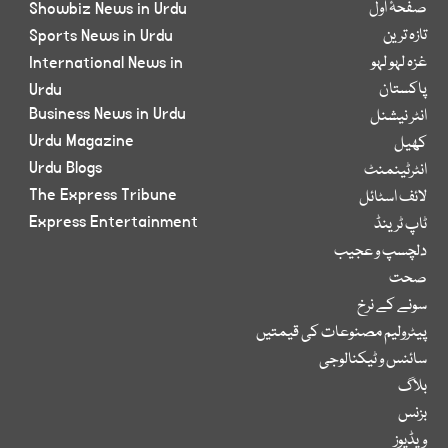
صفحۂ اول
Showbiz News in Urdu
تازہ ترین
Sports News in Urdu
غزہ لہو لہو
International News in
پاکستان
Urdu
Business News in Urdu
انٹر نیشنل
Urdu Magazine
کھیل
Urdu Blogs
انٹرٹینمنٹ
The Express Tribune
لائف اسٹائل
Express Entertainment
ٹاپ ٹرینڈ
دلچسپ و عجیب
صحت
سونے کے نرخ
پیٹرولیم مصنوعات کی قیمتیں
سائنس و ٹیکنالوجی
بلاگ
بزنس
ویڈیوز