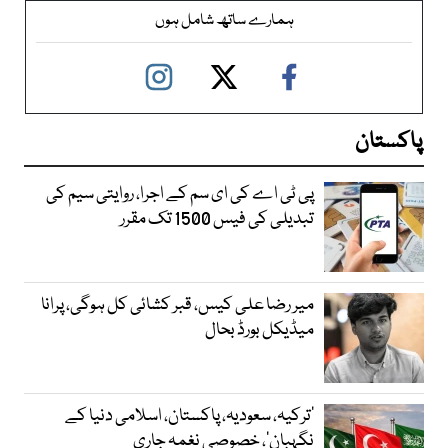
ہمارے ساتھ شامل ہوں
پاکستان
پی ٹی اے کی ای سم کے اجرا، روایتی سیم کی
تبدیلی کی فیس 1500 تک مقرر
میر رضا علی کیس، قبر کشائی کل ہوگی، پرانا
میڈیکل بورڈ بحال
‘ترکیہ، سعودیہ، پاکستان، اسلامی دنیا کے
نگہبان’، خصوصی نغمہ جاری