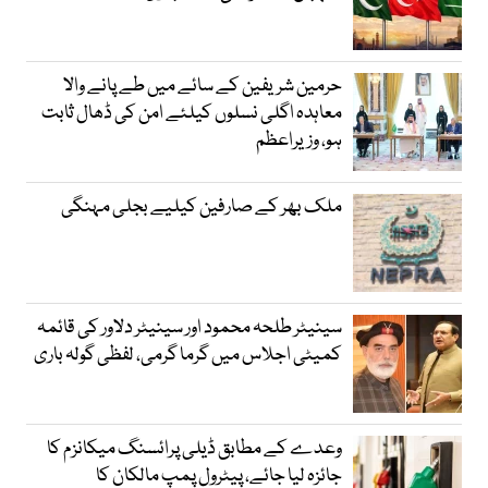
حرمین شریفین کے سائے میں طے پانے والا
معاہدہ اگلی نسلوں کیلئے امن کی ڈھال ثابت
ہو، وزیراعظم
ملک بھر کے صارفین کیلیے بجلی مہنگی
سینیٹر طلحہ محمود اور سینیٹر دلاور کی قائمہ
کمیٹی اجلاس میں گرما گرمی، لفظی گولہ باری
وعدے کے مطابق ڈیلی پرائسنگ میکانزم کا
جائزہ لیا جائے، پیٹرول پمپ مالکان کا