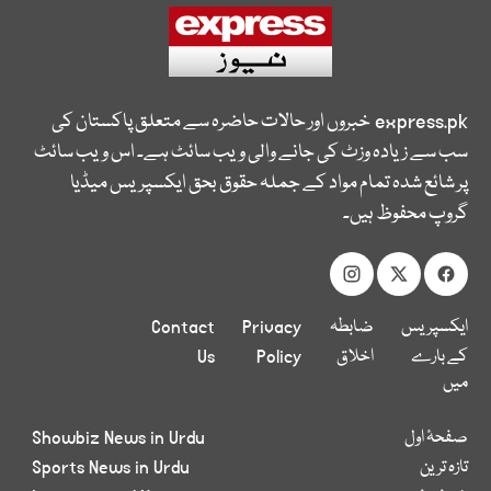
express.pk
خبروں اور حالات حاضرہ سے متعلق پاکستان کی
سب سے زیادہ وزٹ کی جانے والی ویب سائٹ ہے۔ اس ویب سائٹ
پر شائع شدہ تمام مواد کے جملہ حقوق بحق ایکسپریس میڈیا
گروپ محفوظ ہیں۔
ایکسپریس
ضابطہ
Privacy
Contact
کے بارے
اخلاق
Policy
Us
میں
صفحۂ اول
Showbiz News in Urdu
تازہ ترین
Sports News in Urdu