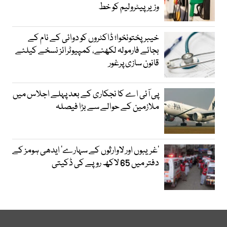
وزیرپیٹرولیم کو خط
خیبرپختونخوا؛ ڈاکٹروں کو دوائی کے نام کے
بجائے فارمولہ لکھنے، کمپیوٹرائز نسخے کیلئے
قانون سازی پرغور
پی آئی اے کا نجکاری کے بعد پہلے اجلاس میں
ملازمین کے حوالے سے بڑا فیصلہ
’غریبوں اور لاوارثوں کے سہارے‘ ایدھی ہومز کے
دفتر میں 65 لاکھ روپے کی ڈکیتی