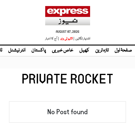
AUGUST 07, 2026
اشتہار لگائیں |
لائیو ٹی وی
| آج کا اخبار
صفحۂ اول
تازہ ترین
کھیل
خاص خبریں
پاکستان
انٹر نیشنل
ٹا
PRIVATE ROCKET
No Post found