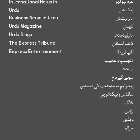
غزہ لہو لہو
International News in
پاکستان
Urdu
Business News in Urdu
انٹر نیشنل
Urdu Magazine
کھیل
Urdu Blogs
انٹرٹینمنٹ
The Express Tribune
لائف اسٹائل
Express Entertainment
ٹاپ ٹرینڈ
دلچسپ و عجیب
صحت
سونے کے نرخ
پیٹرولیم مصنوعات کی قیمتیں
سائنس و ٹیکنالوجی
بلاگ
بزنس
ویڈیوز
جرائم