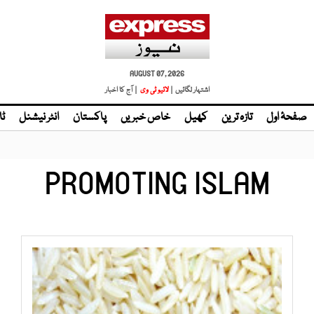
AUGUST 07, 2026
اشتہار لگائیں |
لائیو ٹی وی
| آج کا اخبار
صفحۂ اول
تازہ ترین
کھیل
خاص خبریں
پاکستان
انٹر نیشنل
ٹا
PROMOTING ISLAM