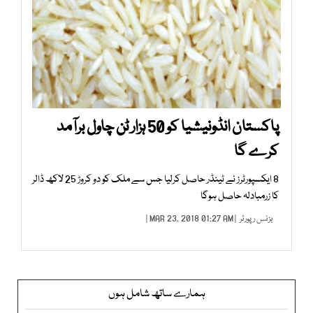
پاکستان انڈونیشیا کو 50 ہزار ٹن چاول برآمد
کرے گا
8 ایکسپورٹرز نے ٹینڈر حاصل کرلیا جس سے ملک کو دو کروڑ 25 لاکھ ڈالر
کا زرمبادلہ حاصل ہوگا
بزنس رپورٹر
| MAR 23, 2018 01:27 AM |
ہمارے ساتھ شامل ہوں