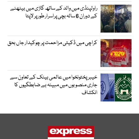
راولپنڈی میں والد کے ساتھ گاڑی میں بیٹھنے
کے دوران 6 سالہ بچی پراسرار طور پر لاپتا
کراچی میں ڈکیتی مزاحمت پر چوکیدار جاں بحق
خیبرپختونخوا میں عالمی بینک کے تعاون سے
جاری منصوبوں میں مبینہ بے ضابطگیوں کا
انکشاف