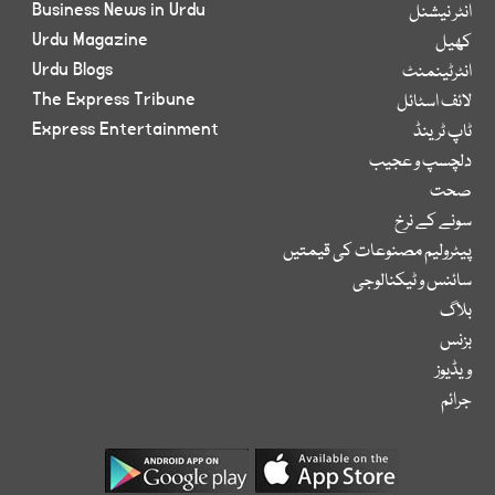
Business News in Urdu
انٹر نیشنل
Urdu Magazine
کھیل
Urdu Blogs
انٹرٹینمنٹ
The Express Tribune
لائف اسٹائل
Express Entertainment
ٹاپ ٹرینڈ
دلچسپ و عجیب
صحت
سونے کے نرخ
پیٹرولیم مصنوعات کی قیمتیں
سائنس و ٹیکنالوجی
بلاگ
بزنس
ویڈیوز
جرائم