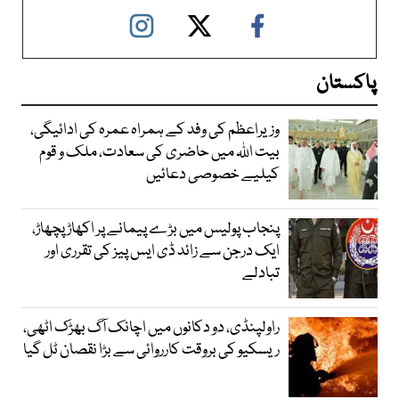
پاکستان
وزیراعظم کی وفد کے ہمراہ عمرہ کی ادائیگی،
بیت اللہ میں حاضری کی سعادت، ملک و قوم
کیلیے خصوصی دعائیں
پنجاب پولیس میں بڑے پیمانے پر اکھاڑ پچھاڑ،
ایک درجن سے زائد ڈی ایس پیز کی تقرری اور
تبادلے
راولپنڈی، دو دکانوں میں اچانک آگ بھڑک اٹھی،
ریسکیو کی بروقت کارروائی سے بڑا نقصان ٹل گیا