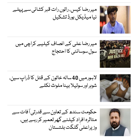
میر رضا کیس، راتوں رات قبر کشائی سے پہلے
نیا میڈیکل بورڈ تشکیل
میر رضا علی کے انصاف کیلیے کراچی میں
سول سوسائٹی کا احتجاج
لاہور میں 40 سالہ خاتون کے قتل کا ڈراپ سین،
شوہر اور سوتیلا بیٹا ملوث نکلے
حکومت سندھ کے تعاون سے قدرتی آفات سے
متاثرہ افراد کیلئے گھر تعمیر کر رہے ہیں،
وزیراعلیٰ گلگت بلتستان