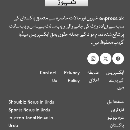
express.pk
خبروں اور حالات حاضرہ سے متعلق پاکستان کی
سب سے زیادہ وزٹ کی جانے والی ویب سائٹ ہے۔ اس ویب سائٹ
پر شائع شدہ تمام مواد کے جملہ حقوق بحق ایکسپریس میڈیا
گروپ محفوظ ہیں۔
ایکسپریس
ضابطہ
Privacy
Contact
کے بارے
اخلاق
Policy
Us
میں
صفحۂ اول
Showbiz News in Urdu
تازہ ترین
Sports News in Urdu
غزہ لہو لہو
International News in
پاکستان
Urdu