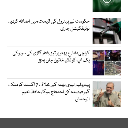
حکومت نے پیٹرول کی قیمت میں اضافہ کردیا،
نوٹیفکیشن جاری
کراچی؛ شارع بھٹو پر تیز رفتار گاڑی کی سوزوکی
پک اپ کو ٹکر، خاتون جاں بحق
پیٹرولیم لیوی بھتہ کے خلاف 7 اگست کو ملک
گیر فیصلہ کن احتجاج ہوگا، حافظ نعیم
الرحمان