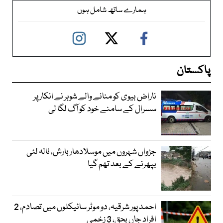
ہمارے ساتھ شامل ہوں
پاکستان
ناراض بیوی کو منانے والے شوہر نے انکار پر
سسرال کے سامنے خود کو آگ لگا لی
جڑواں شہروں میں موسلادھار بارش، نالہ لئی
بپھرنے کے بعد تھم گیا
احمد پور شرقیہ، دو موٹر سائیکلوں میں تصادم، 2
افراد جاں بحق، 3 زخمی