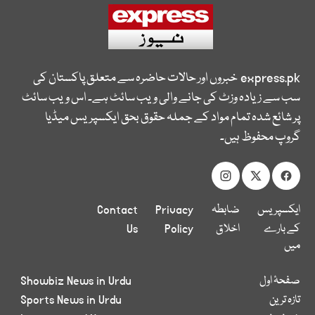
express.pk
خبروں اور حالات حاضرہ سے متعلق پاکستان کی
سب سے زیادہ وزٹ کی جانے والی ویب سائٹ ہے۔ اس ویب سائٹ
پر شائع شدہ تمام مواد کے جملہ حقوق بحق ایکسپریس میڈیا
گروپ محفوظ ہیں۔
ایکسپریس
ضابطہ
Privacy
Contact
کے بارے
اخلاق
Policy
Us
میں
صفحۂ اول
Showbiz News in Urdu
تازہ ترین
Sports News in Urdu