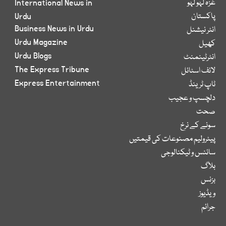
غزہ لہو لہو
International News in
پاکستان
Urdu
Business News in Urdu
انٹر نیشنل
Urdu Magazine
کھیل
Urdu Blogs
انٹرٹینمنٹ
The Express Tribune
لائف اسٹائل
Express Entertainment
ٹاپ ٹرینڈ
دلچسپ و عجیب
صحت
سونے کے نرخ
پیٹرولیم مصنوعات کی قیمتیں
سائنس و ٹیکنالوجی
بلاگ
بزنس
ویڈیوز
جرائم