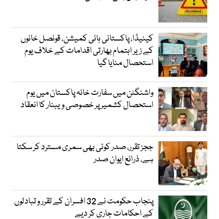
کینیڈا، پاکستانی ہائی کمیشن، قونصل خانوں
کے زیر اہتمام بھارتی اقدامات کے خلاف یوم
استحصال منایا گیا
واشنگٹن میں سفارت خانہ پاکستان میں یوم
استحصال کشمیر پر خصوصی ویبنار کا انعقاد
ججز تقرر، صدر کوئی بھی سمری مسترد کر سکتا
ہے، ذرائع ایوان صدر
پنجاب حکومت نے 32 افسران کے تقرر و تبادلوں
کے احکامات جاری کر دیے