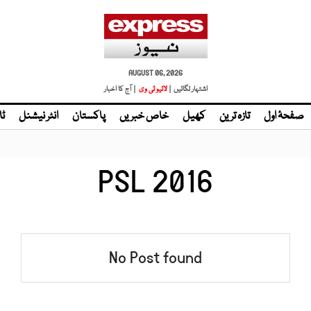
AUGUST 06, 2026
اشتہار لگائیں |
لائیو ٹی وی
| آج کا اخبار
صفحۂ اول
تازہ ترین
کھیل
خاص خبریں
پاکستان
انٹر نیشنل
ٹا
PSL 2016
No Post found