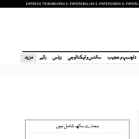
EXPRESS TRIBUNE
URDU E-PAPER
ENGLISH E-PAPER
SINDHI E-PAPER
L
دلچسپ و عجیب
سائنس و ٹیکنالوجی
بزنس
رائے
مزید
ہمارے ساتھ شامل ہوں