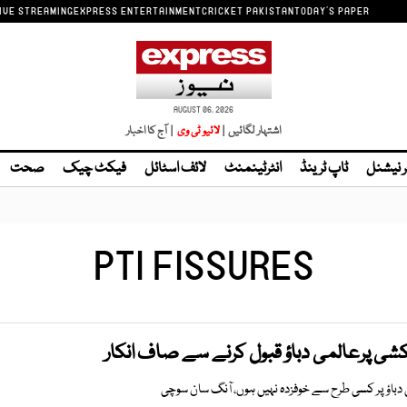
IVE STREAMING
EXPRESS ENTERTAINMENT
CRICKET PAKISTAN
TODAY'S PAPER
AUGUST 06, 2026
اشتہار لگائیں |
| آج کا اخبار
ر نیشنل
ٹاپ ٹرینڈ
انٹرٹینمنٹ
لائف اسٹائل
فیکٹ چیک
صحت
PTI FISSURES
کشی پرعالمی دباؤ قبول کرنے سے صاف انکار
دباؤ پر کسی طرح سے خوفزدہ نہیں ہوں، آنگ سان سوچی