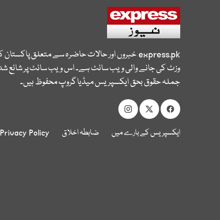
express.pk
خبروں اور حالات حاضرہ سے متعلق پاکستان 
وزٹ کی جانے والی ویب سائٹ ہے۔ اس ویب سائٹ پر شائع شدہ
جملہ حقوق بحق ایکسپریس میڈیا گروپ محفوظ ہیں۔
ایکسپریس کے بارے میں
ضابطہ اخلاق
Privacy Policy