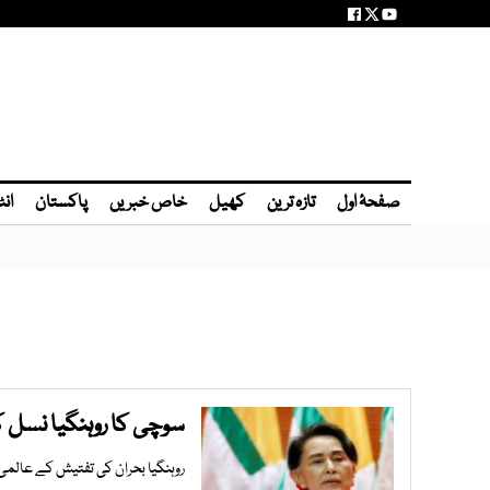
صفحۂ اول
تازہ ترین
کھیل
خاص خبریں
پاکستان
انٹ
سوچی کا روہنگیا نسل 
روہنگیا بحران کی تفتیش کے عالمی 