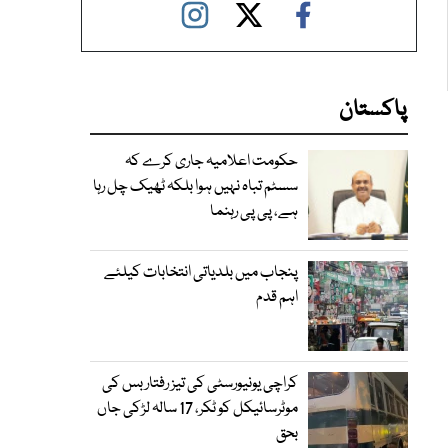
پاکستان
حکومت اعلامیہ جاری کرے کہ
سسٹم تباہ نہیں ہوا بلکہ ٹھیک چل رہا
ہے، پی پی رہنما
پنجاب میں بلدیاتی انتخابات کیلئے
اہم قدم
کراچی یونیورسٹی کی تیز رفتار بس کی
موٹرسائیکل کو ٹکر، 17 سالہ لڑکی جاں
بحق