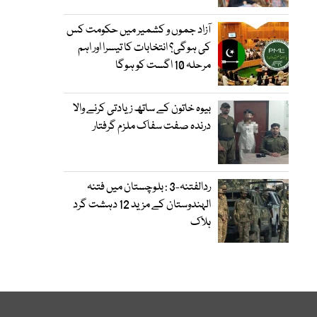
آزاد جموں و کشمیر میں حکومت کس
کی ہوگی؟ انتخابات کا تیسرا اور اہم
مرحلہ 10 اگست کو ہوگا
بیوہ خاتون کے ساتھ زیادتی کرنے والا
درندہ صفت سفاک ملزم گرفتار
ردالفتنہ-3 : بلوچستان میں فتنہ
الہندوستان کے مزید 12 دہشت گرد
ہلاک