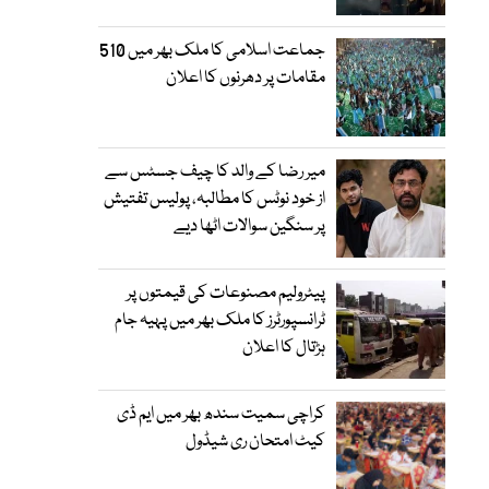
جماعت اسلامی کا ملک بھر میں 510
مقامات پر دھرنوں کا اعلان
میر رضا کے والد کا چیف جسٹس سے
از خود نوٹس کا مطالبہ، پولیس تفتیش
پر سنگین سوالات اٹھا دیے
پیٹرولیم مصنوعات کی قیمتوں پر
ٹرانسپورٹرز کا ملک بھر میں پہیہ جام
ہڑتال کا اعلان
کراچی سمیت سندھ بھر میں ایم ڈی
کیٹ امتحان ری شیڈول