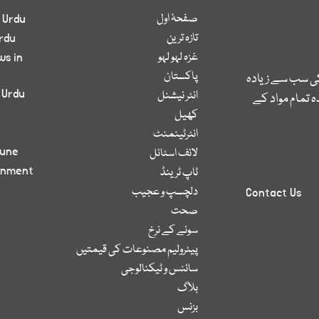
صفحۂ اول
 Urdu
تازہ ترین
rdu
غزہ لہو لہو
ws in
پاکستان
کی سب سے زیادہ
 Urdu
انٹر نیشنل
 تمام مواد کے
کھیل
انٹرٹینمنٹ
bune
لائف اسٹائل
inment
ٹاپ ٹرینڈ
دلچسپ و عجیب
Contact Us
صحت
سونے کے نرخ
پیٹرولیم مصنوعات کی قیمتیں
سائنس و ٹیکنالوجی
بلاگ
بزنس