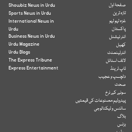
صفحۂ اول
Showbiz News in Urdu
تازہ ترین
Sports News in Urdu
غزہ لہو لہو
International News in
پاکستان
Urdu
Business News in Urdu
انٹر نیشنل
Urdu Magazine
کھیل
Urdu Blogs
انٹرٹینمنٹ
The Express Tribune
لائف اسٹائل
Express Entertainment
ٹاپ ٹرینڈ
دلچسپ و عجیب
صحت
سونے کے نرخ
پیٹرولیم مصنوعات کی قیمتیں
سائنس و ٹیکنالوجی
بلاگ
بزنس