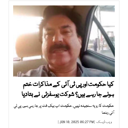
کیا حکومت اور پی ٹی آئی کے مذاکرات ختم
ہونے جا رہے ہیں؟ شوکت یوسفزئی نے بتادیا
حکومت کا رویہ سنجیدہ نہیں، حکومت اب بیک فٹ پر جا رہی ہے، پی ٹی
آئی رہنما
ویب ڈیسک
| JAN 10, 2025 06:27 PM |