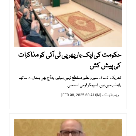
حکومت کی ایک بار پھر پی ٹی آئی کو مذاکرات
کی پیش کش
تحریک انصاف سے رابطے منقطع نہیں ہوئے، وہ آج بھی ہمارے ساتھ
رابطے میں ہیں، اسپیکر قومی اسمبلی
ویب ڈیسک
| FEB 08, 2025 09:41 AM |