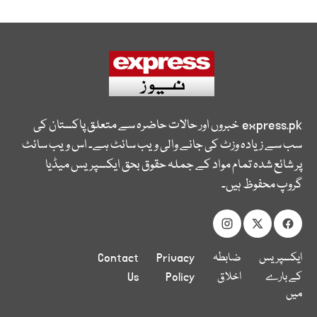
express.pk
خبروں اور حالات حاضرہ سے متعلق پاکستان کی
سب سے زیادہ وزٹ کی جانے والی ویب سائٹ ہے۔ اس ویب سائٹ
پر شائع شدہ تمام مواد کے جملہ حقوق بحق ایکسپریس میڈیا
گروپ محفوظ ہیں۔
ایکسپریس
ضابطہ
Privacy
Contact
کے بارے
اخلاق
Policy
Us
میں