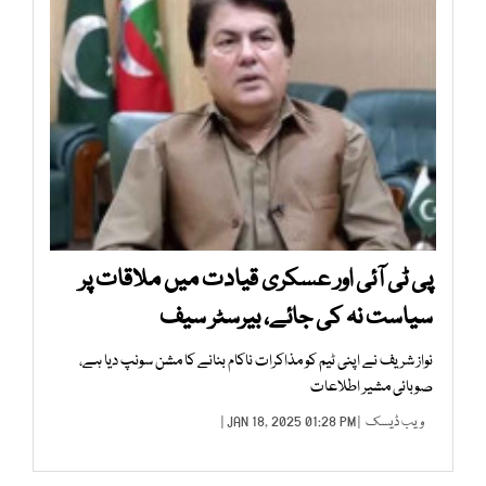
پی ٹی آئی اور عسکری قیادت میں ملاقات پر
سیاست نہ کی جائے، بیرسٹر سیف
نواز شریف نے اپنی ٹیم کو مذاکرات ناکام بنانے کا مشن سونپ دیا ہے،
صوبائی مشیر اطلاعات
ویب ڈیسک
| JAN 18, 2025 01:28 PM |