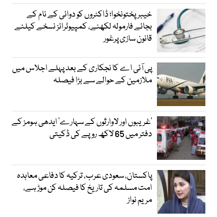
خیبرپختونخوا؛ ڈاکٹروں کو دوائی کے نام کے
بجائے فارمولہ لکھنے، کمپیوٹرائز نسخے کیلئے
قانون سازی پرغور
پی آئی اے کا نجکاری کے بعد پہلے اجلاس میں
ملازمین کے حوالے سے بڑا فیصلہ
’غریبوں اور لاوارثوں کے سہارے‘ ایدھی ہومز کے
دفتر میں 65 لاکھ روپے کی ڈکیتی
پاکستان، سعودی عرب، ترکیہ کا دفاعی معاہدہ
امت مسلمہ کی تاریخ کا فیصلہ کن موڑ ہے،
مریم نواز