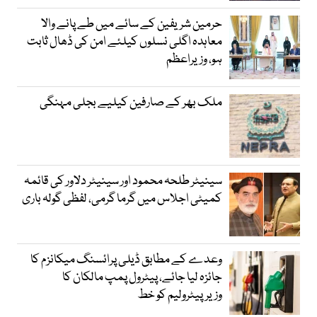
حرمین شریفین کے سائے میں طے پانے والا
معاہدہ اگلی نسلوں کیلئے امن کی ڈھال ثابت
ہو، وزیراعظم
ملک بھر کے صارفین کیلیے بجلی مہنگی
سینیٹر طلحہ محمود اور سینیٹر دلاور کی قائمہ
کمیٹی اجلاس میں گرما گرمی، لفظی گولہ باری
وعدے کے مطابق ڈیلی پرائسنگ میکانزم کا
جائزہ لیا جائے، پیٹرول پمپ مالکان کا
وزیرپیٹرولیم کو خط