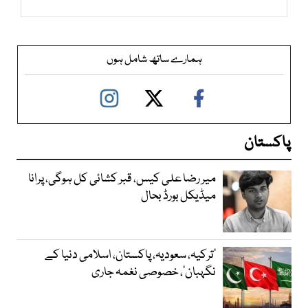
ہمارے ساتھ شامل ہوں
پاکستان
میر رضا علی کیس، قبر کشائی کل ہوگی، پرانا
میڈیکل بورڈ بحال
‘ترکیہ، سعودیہ، پاکستان، اسلامی دنیا کے
نگہبان’، خصوصی نغمہ جاری