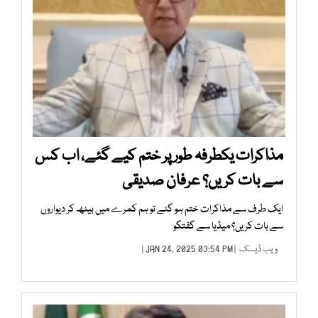
مذاکرات یکطرفہ طور پر ختم کیے گئے، اب کس
سے بات کریں؟ عرفان صدیقی
ایک طرف سے مذاکرات ختم ہو گئے تو ہم کمرے میں بیٹھ کر دیواروں
سے بات کریں؟ میڈیا سے گفتگو
ویب ڈیسک
| JAN 24, 2025 03:54 PM |