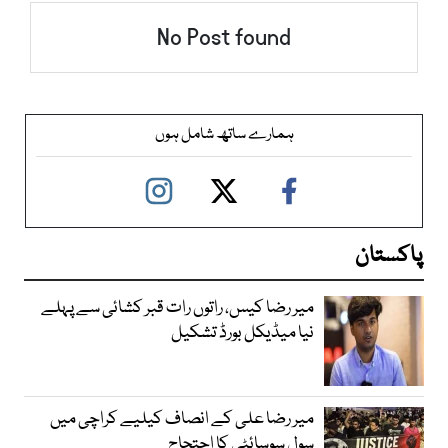
No Post found
ہمارے ساتھ شامل ہوں
پاکستان
میر رضا کیس، راتوں رات قبر کشائی سے پہلے
نیا میڈیکل بورڈ تشکیل
میر رضا علی کے انصاف کیلیے کراچی میں
سول سوسائٹی کا احتجاج