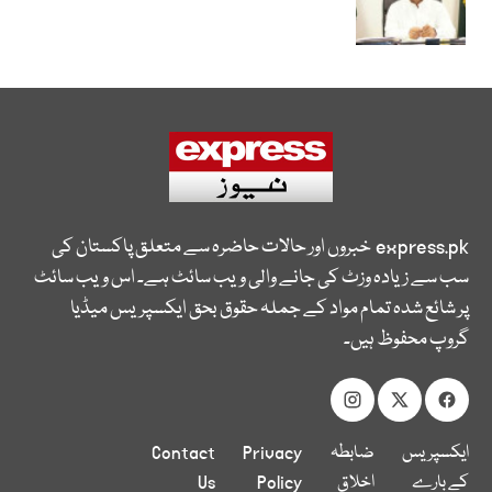
express.pk
خبروں اور حالات حاضرہ سے متعلق پاکستان کی
سب سے زیادہ وزٹ کی جانے والی ویب سائٹ ہے۔ اس ویب سائٹ
پر شائع شدہ تمام مواد کے جملہ حقوق بحق ایکسپریس میڈیا
گروپ محفوظ ہیں۔
ایکسپریس
ضابطہ
Privacy
Contact
کے بارے
اخلاق
Policy
Us