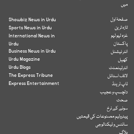
میں
صفحۂ اول
Showbiz News in Urdu
تازہ ترین
Sports News in Urdu
غزہ لہو لہو
International News in
پاکستان
Urdu
Business News in Urdu
انٹر نیشنل
Urdu Magazine
کھیل
Urdu Blogs
انٹرٹینمنٹ
The Express Tribune
لائف اسٹائل
Express Entertainment
ٹاپ ٹرینڈ
دلچسپ و عجیب
صحت
سونے کے نرخ
پیٹرولیم مصنوعات کی قیمتیں
سائنس و ٹیکنالوجی
بلاگ