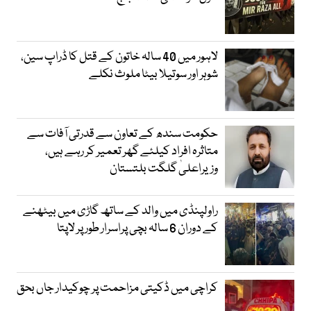
لاہور میں 40 سالہ خاتون کے قتل کا ڈراپ سین،
شوہر اور سوتیلا بیٹا ملوث نکلے
حکومت سندھ کے تعاون سے قدرتی آفات سے
متاثرہ افراد کیلئے گھر تعمیر کر رہے ہیں،
وزیراعلیٰ گلگت بلتستان
راولپنڈی میں والد کے ساتھ گاڑی میں بیٹھنے
کے دوران 6 سالہ بچی پراسرار طور پر لاپتا
کراچی میں ڈکیتی مزاحمت پر چوکیدار جاں بحق