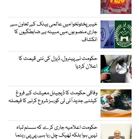
خیبرپختونخوا میں عالمی بینک کے تعاون سے
جاری منصوبوں میں مبینہ بے ضابطگیوں کا
انکشاف
حکومت نے پیٹرول، ڈیزل کی نئی قیمت کا
اعلان کردیا
وفاقی حکومت کا ڈیجیٹل معیشت کے فروغ
کیلئے جدید آئی ٹی کورسز شروع کرنے کا فیصلہ
حکومت اعلامیہ جاری کرے کہ سسٹم تباہ
نہیں ہوا بلکہ ٹھیک چل رہا ہے، پی پی رہنما