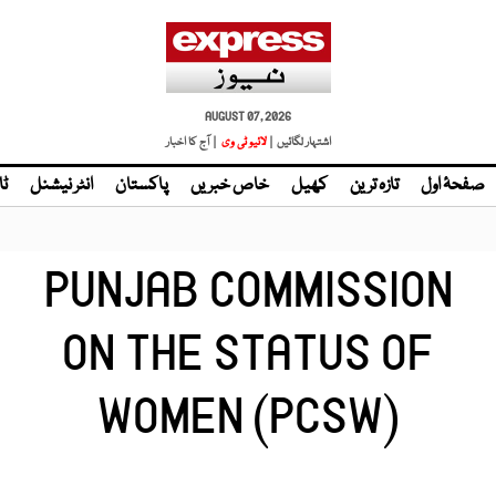
AUGUST 07, 2026
اشتہار لگائیں |
| آج کا اخبار
صفحۂ اول
تازہ ترین
کھیل
خاص خبریں
پاکستان
انٹر نیشنل
ٹا
PUNJAB COMMISSION
ON THE STATUS OF
WOMEN (PCSW)