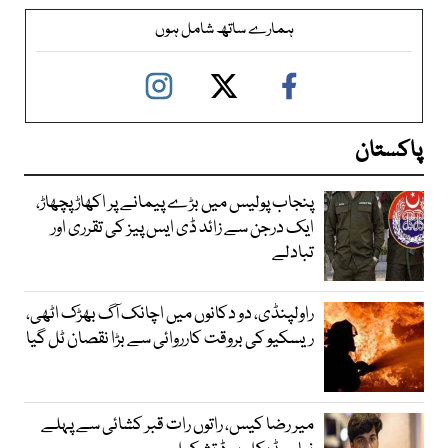
ہمارے ساتھ شامل ہوں
پاکستان
پنجاب پولیس میں بڑے پیمانے پر اکھاڑ پچھاڑ،
ایک درجن سے زائد ڈی ایس پیز کی تقرری اور
تبادلے
راولپنڈی، دو دکانوں میں اچانک آگ بھڑک اٹھی،
ریسکیو کی بروقت کارروائی سے بڑا نقصان ٹل گیا
میر رضا کیس، راتوں رات قبر کشائی سے پہلے