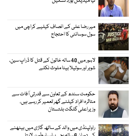
نیا میڈیکل بورڈ تشکیل
میر رضا علی کے انصاف کیلیے کراچی میں
سول سوسائٹی کا احتجاج
لاہور میں 40 سالہ خاتون کے قتل کا ڈراپ سین،
شوہر اور سوتیلا بیٹا ملوث نکلے
حکومت سندھ کے تعاون سے قدرتی آفات سے
متاثرہ افراد کیلئے گھر تعمیر کر رہے ہیں،
وزیراعلیٰ گلگت بلتستان
راولپنڈی میں والد کے ساتھ گاڑی میں بیٹھنے
کے دوران 6 سالہ بچی پراسرار طور پر لاپتا