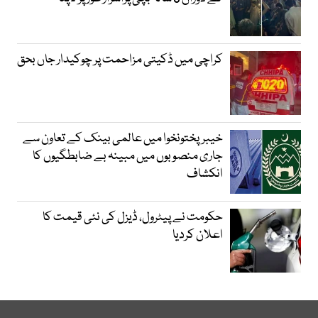
کراچی میں ڈکیتی مزاحمت پر چوکیدار جاں بحق
خیبرپختونخوا میں عالمی بینک کے تعاون سے
جاری منصوبوں میں مبینہ بے ضابطگیوں کا
انکشاف
حکومت نے پیٹرول، ڈیزل کی نئی قیمت کا
اعلان کردیا