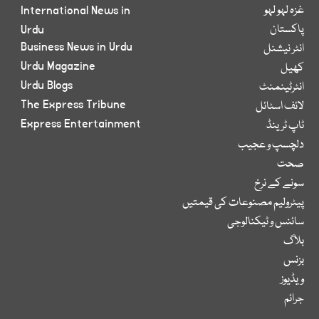
غزہ لہو لہو
International News in
پاکستان
Urdu
Business News in Urdu
انٹر نیشنل
Urdu Magazine
کھیل
Urdu Blogs
انٹرٹینمنٹ
The Express Tribune
لائف اسٹائل
Express Entertainment
ٹاپ ٹرینڈ
دلچسپ و عجیب
صحت
سونے کے نرخ
پیٹرولیم مصنوعات کی قیمتیں
سائنس و ٹیکنالوجی
بلاگ
بزنس
ویڈیوز
جرائم