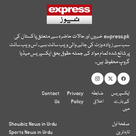
express.pk
خبروں اور حالات حاضرہ سے متعلق پاکستان کی
سب سے زیادہ وزٹ کی جانے والی ویب سائٹ ہے۔ اس ویب سائٹ
پر شائع شدہ تمام مواد کے جملہ حقوق بحق ایکسپریس میڈیا
گروپ محفوظ ہیں۔
ایکسپریس
ضابطہ
Privacy
Contact
کے بارے
اخلاق
Policy
Us
میں
صفحۂ اول
Showbiz News in Urdu
تازہ ترین
Sports News in Urdu